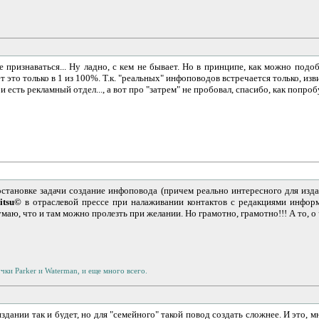
ле признаваться... Ну ладно, с кем не бывает. Но в принципе, как можно п
 это только в 1 из 100%. Т.к. "реальных" инфоповодов встречается только, изви
 и есть рекламный отдел..., а вот про "затрем" не пробовал, спасибо, как поп
тановке задачи создание инфоповода (причем реально интересного для издан
itsu©
в отраслевой прессе при налаживании контактов с редакциями инфор
аю, что и там можно пролезть при желании. Но грамотно, грамотно!!! А то, о 
ки Parker и Waterman, и еще много всего.
издании так и будет, но для "семейного" такой повод создать сложнее. И это, 