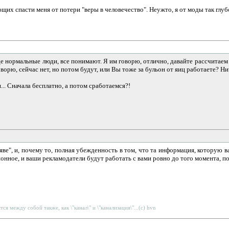
их спасти меня от потери "веры в человечество". Неужто, я от моды так глуб
оде нормальные люди, все понимают. Я им говорю, отлично, давайте рассчитаем
 говорю, сейчас нет, но потом будут, или Вы тоже за бульон от яиц работаете? Ни
... Сначала бесплатно, а потом сработаемся?!
ляве", и, почему то, полная убежденность в том, что та информация, котору
нное, и ваши рекламодатели будут работать с вами ровно до того момента, по
тся между собой также, как \"канал\" и \"канализация\"...(c) hvn