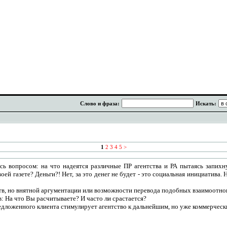
Слово и фраза:
Искать:
1
2
3
4
5
>
ь вопросом: на что надеятся различные ПР агентства и РА пытаясь запихну
 своей газете? Деньги?! Нет, за это денег не будет - это социальная инициатива
тств, но внятной аргументации или возможности перевода подобных взаимоотно
тв: На что Вы расчитываете? И часто ли срастается?
едложенного клиента стимулирует агентство к дальнейшим, но уже коммерчес