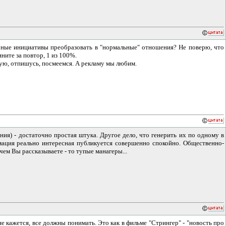
одобные инициативы преобразовать в "нормальные" отношения? Не поверю, что
ните за повтор, 1 из 100%.
робую, отпишусь, посмеемся. А рекламу мы любим.
ия) - достаточно простая штука. Другое дело, что генерить их по одному в
мация реально интересная публикуется совершенно спокойно. Общественно-
чем Вы рассказываете - то тупые манагеры...
мне кажется, все должны понимать. Это как в фильме "Стрингер" - "новость про