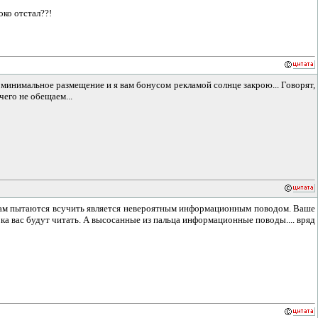
око отстал??!
 минимальное размещение и я вам бонусом рекламой солнце закрою... Говорят,
чего не обещаем...
ю вам пытаются всучить является невероятным информационным поводом. Ваше
ка вас будут читать. А высосанные из пальца информационные поводы.... вряд