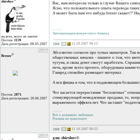
shirshov
Вас, нам интересна только в случае Вашего само
Ясно, что положительного опыта перевода таких
А может быть нам что нибудь brener скажет?! Нас
--------
Автоматизация конгрессного бизнеса
на всех, всего не хватит
Постов:
1159
11.10.2007 09:12
Дата регистрации: 08.05.2007
Profile
Абсолютно согласен про тупых манагеров. Так п
©
Brener
общественных началах - пишите о том, что инте
чугуна, и скока денег смогут заработать. Спраши
печь, кроме всего прочего, оборудована каким-
Главред спокойно размещает материал.
А вся фишка в том, что в подавляющем большинст
Что касается перерастания "бесплатных" отноше
Постов:
2871
стимулирующей немедленные продажи, то, попроб
Дата регистрации: 28.06.2007
выраженного эффекта нет. Что заставит "подателя
--------
Всё о домашних любимцах
Реклама на транспорте
11.10.2007 09:53
Profile
для: shirshov©
©