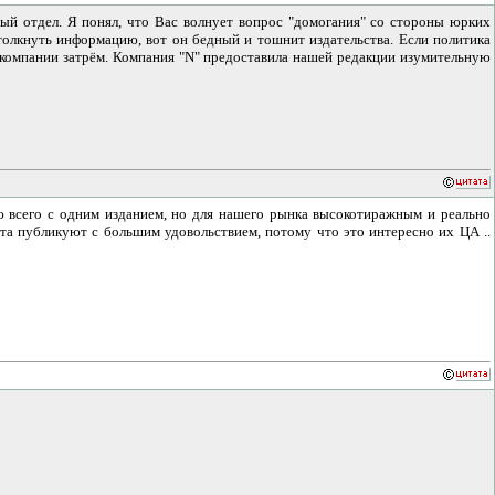
мый отдел. Я понял, что Вас волнует вопрос "домогания" со стороны юрких
отолкнуть информацию, вот он бедный и тошнит издательства. Если политика
о компании затрём. Компания "N" предоставила нашей редакции изумительную
аю всего с одним изданием, но для нашего рынка высокотиражным и реально
бята публикуют с большим удовольствием, потому что это интересно их ЦА ..