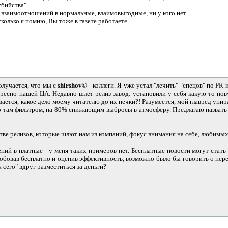
убийства".
 взаимоотношений в нормальные, взаимовыгодные, ни у кого нет.
колько я помню, Вы тоже в газете работаете.
олучается, что мы с
shirshov©
- коллеги. Я уже устал "лечить" "спецов" по PR
ресно нашей ЦА. Недавно шлет релиз завод: установили у себя какую-то нову
вается, какое дело моему читателю до их печки?! Разумеется, мой главред упи
то там фильтром, на 80% снижающим выбросы в атмосферу. Предлагаю назвать 
ве релизов, которые шлют нам из компаний, фокус внимания на себе, любимых.
ний в платные - у меня таких примеров нет. Бесплатные новости могут стать 
овав бесплатно и оценив эффективность, возможно было бы говорить о перек
 сего" вдруг разместиться за деньги?