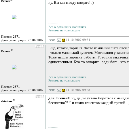
Brener
ну, Вы как в воду глядите! :)
--------
Всё о домашних любимцах
Реклама на транспорте
Постов:
2871
11.10.2007 09:54
Дата регистрации: 28.06.2007
Profile
Еще, кстати, вариант. Часто компании пытаются р
©
Brener
- только маленький кусочек. Мотивация у заказчи
Тоже нашли вариант работы. Говорим заказчику,
единственным. Кто-то говорит - ради бога!, кто-
--------
Всё о домашних любимцах
Реклама на транспорте
Постов:
2871
11.10.2007 09:58
Дата регистрации: 28.06.2007
Profile
для: brener©
ну, да, не устаю бороться с менедж
©
shirshov
бесплатно??!" и таких клиентов каждый третий...,
--------