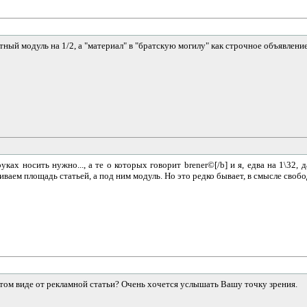
тный модуль на 1/2, а "материал" в "братскую могилу" как строчное объявлени
руках носить нужно..., а те о которых говорит brener©[/b] и я, едва на 1\32,
абиваем площадь статьей, а под ним модуль. Но это редко бывает, в смысле сво
ом виде от рекламной статьи? Очень хочется услышать Вашу точку зрения.