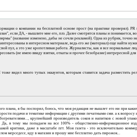
ации о компании на бесплатной основе прост (на практике проверял). PR ма
лан", если ДА, - вышлите мне его, плз. Далее смотрятся планы и понимается, 
ирмы" (название изменено, дабы не сочли рекламой). Одна из рубрик, точно н
нтересованы в интересном материале, ведь его же (материал) еще найти нужн
вой пул, а это уже кропотливая работа. Журналисты, как и все нормальные л
есовать (не имею ввиду взятки, откаты и прочее безобразие) интрересной дл
 Я тоже видел много тупых эккаунтов, которым ставится задача разместить рел
 плана, я бы поспорил, боюсь, что моя редакция не вышлет его ни при каких у
скорости подачи и тематике информации с другими печатными сми. а к вопросу 
огревателями..., крупнейший производитель соков и напитков с новой упаков
е. Да, в тему мы попадаем на все 100% - общественно-информационное изда
ой критики, даже в масштабе пгт. Моя газета - это исключительно коммерч
белом мерседесе, иду в магазин и прошу мне бесплатно дать пирожок...