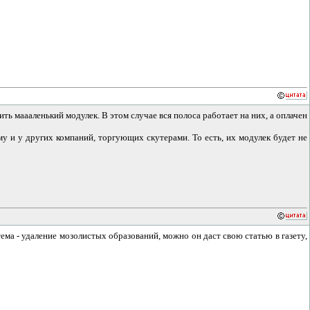
ить маааленький модулек. В этом случае вся полоса работает на них, а оплачен
му и у других компаний, торгующих скутерами. То есть, их модулек будет не
тема - удаление мозолистых образований, можно он даст свою статью в газету,