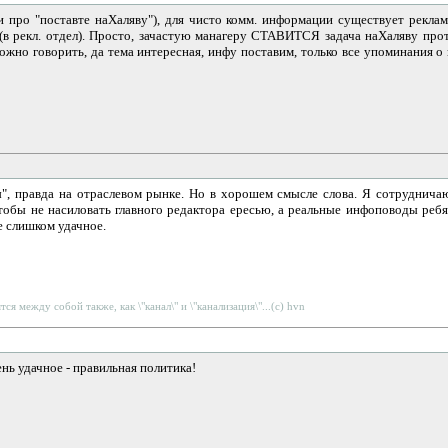
и про "поставте наХаляву"), для чисто комм. информации существует рекла
у (в рекл. отдел). Просто, зачастую манагеру СТАВИТСЯ задача наХаляву пр
ожно говорить, да тема интересная, инфу поставим, только все упоминания 
явы", правда на отраслевом рынке. Но в хорошем смысле слова. Я сотруднич
о)чтобы не насиловать главного редактора ересью, а реальные инфоповоды ре
е слишком удачное.
тся между собой также, как \"канал\" и \"канализация\"...(c) hvn
ень удачное - правильная политика!