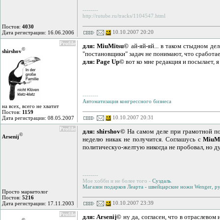
--------
http://rutube.ru/tracks/1104547.html
Постов:
4030
10.10.2007 20:20
Дата регистрации: 16.06.2006
Profile
для: MiuMitsu©
ай-яй-яй... в таком стыдном де
©
shirshov
"постановщики" задач не понимают, что сработает
для: Page Up©
вот ко мне редакция и посылает, я
--------
Автоматизация конгрессного бизнеса
на всех, всего не хватит
Постов:
1159
10.10.2007 20:31
Дата регистрации: 08.05.2007
Profile
для: shirshov©
На самом деле при грамотной пос
©
Arsenij
неделю никак не получится. Соглашусь с
MiuM
политическуо-желтую никогда не пробовал, но дум
--------
Мое хобби и не более того -
Суздаль
.
Магазин подарков Леарта - швейцарские ножи Wenger, руч
Просто маркетолог
Постов:
5216
10.10.2007 23:39
Дата регистрации: 17.11.2003
Profile
для: Arsenij©
ну да, согласен, что в отраслевом 
©