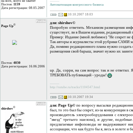
на всех, всего не хватит
--------
Постов:
1159
Автоматизация конгрессного бизнеса
Дата регистрации: 08.05.2007
10.10.2007 18:03
Profile
для: shirshov©
©
Page Up
Попробую ответить. Механизм размещения информ
существует, ли в Вашем издании, редакционный п
Пример: Издание (мной любимое) "Не секрет не ф
Так авторы и журналисты этой рубрики САМИ заи
Да, помимо редакционного плана нужно создать с
размещения свой барыш, значит нужно их заинтер
Постов:
4030
Дата регистрации: 16.06.2006
up. Да, сорри, на сам вопрос так и не ответил.
ТРЕБОВАТЬ публикаций - уроды!
--------
http://rutube.ru/tracks/1104547.html
10.10.2007 19:34
Profile
для: Page Up©
по вопросу высылки редакционного
©
shirshov
был, то это был бы секрет, из-за конкуренции в 
производитель электрооборудования с електрооб
"звезд" третьего эшелона), и другие, подобны
предлагаемые инфоповоды не выдерживают никак
ассоциации, что как будто бы я, весь в золоте и 