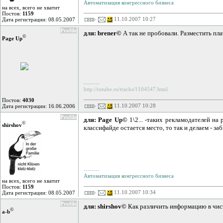
Автоматизация конгрессного бизнеса
на всех, всего не хватит
Постов:
1159
11.10.2007 10:27
Дата регистрации: 08.05.2007
Profile
для: brener©
А так не пробовали. Разместить пла
©
Page Up
--------
http://rutube.ru/tracks/1104547.html
Постов:
4030
11.10.2007 10:28
Дата регистрации: 16.06.2006
Profile
для: Page Up©
1\2... -таких рекламодателей на 
©
shirshov
классифайде остается место, то так и делаем - з
--------
Автоматизация конгрессного бизнеса
на всех, всего не хватит
Постов:
1159
11.10.2007 10:34
Дата регистрации: 08.05.2007
Profile
для: shirshov©
Как различить информацию в чист
©
a-b