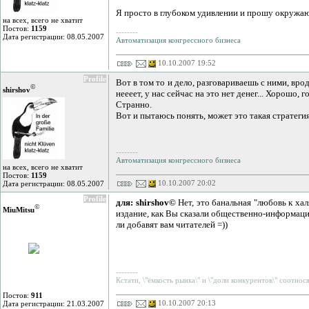
Я просто в глубоком удивлении и прошу окружающ
на всех, всего не хватит
Постов:
1159
--------
Дата регистрации: 08.05.2007
Автоматизация конгрессного бизнеса
10.10.2007 19:52
Profile
Вот в том то и дело, разговариваешь с ними, вр
©
shirshov
неееет, у нас сейчас на это нет денег... Хорошо,
Странно.
Вот и пытаюсь понять, может это такая стратегия
--------
Автоматизация конгрессного бизнеса
на всех, всего не хватит
Постов:
1159
10.10.2007 20:02
Дата регистрации: 08.05.2007
Profile
для: shirshov©
Нет, это банальная "любовь к ха
©
MiuMitsu
издание, как Вы сказали общественно-информацио
ли добавят вам читателей =))
--------
Кстати, \"ёмкость рынка\" и \"доли конкурентов\" соотнося
Постов:
911
10.10.2007 20:13
Дата регистрации: 21.03.2007