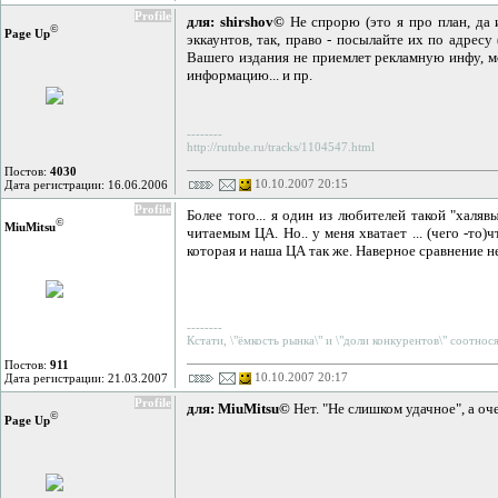
Profile
для: shirshov©
Не спрорю (это я про план, да 
©
Page Up
эккаунтов, так, право - посылайте их по адрес
Вашего издания не приемлет рекламную инфу, м
информацию... и пр.
--------
http://rutube.ru/tracks/1104547.html
Постов:
4030
10.10.2007 20:15
Дата регистрации: 16.06.2006
Profile
Более того... я один из любителей такой "хал
©
MiuMitsu
читаемым ЦА. Но.. у меня хватает ... (чего -т
которая и наша ЦА так же. Наверное сравнение н
--------
Кстати, \"ёмкость рынка\" и \"доли конкурентов\" соотнося
Постов:
911
10.10.2007 20:17
Дата регистрации: 21.03.2007
Profile
для: MiuMitsu©
Нет. "Не слишком удачное", а оч
©
Page Up