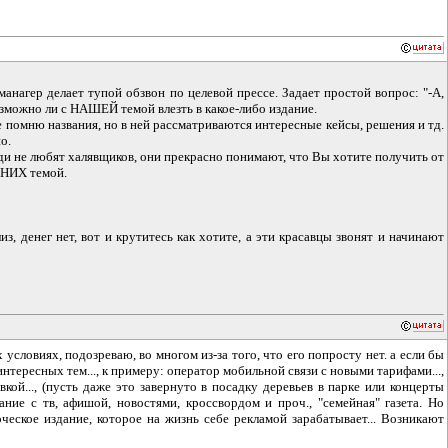
нагер делает тупой обзвон по целевой прессе. Задает простой вопрос: "-А,
возможно ли с НАШЕЙ темой влезть в какое-либо издание.
е помню названия, но в ней рассматриваются интересные кейсы, решения и тд.
о.
юди не любят халявщиков, они прекрасно понимают, что Вы хотите получить от
я НИХ темой.
из, денег нет, вот и крутитесь как хотите, а эти красавцы звонят и начинают
словиях, подозреваю, во многом из-за того, что его попросту нет. а если бы
интересных тем..., к примеру: оператор мобильной связи с новыми тарифами...,
кой..., (пусть даже это завернуто в посадку деревьев в парке или концерты
ние с тв, афишой, новостями, кроссвордом и проч., "семейная" газета. Но
еское издание, которое на жизнь себе рекламой зарабатывает... Возникают