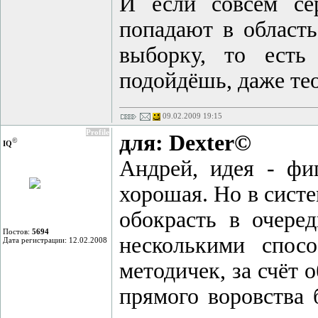
И если совсем се
попадают в область
выборку, то есть
подойдёшь, даже те
09.02.2009 19:15
Profile
для: Dexter©
©
IQ
Андрей, идея - фи
хорошая. Но в сист
обокрасть в очеред
Постов:
5694
несколькими спос
Дата регистрации: 12.02.2008
методичек, за счёт 
прямого воровства 