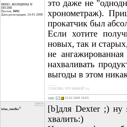
это даже не "однодн
ВИНО, ЖЕНЩИНЫ И
ПЕСНИ
хронометраж). При
Постов:
3692
Дата регистрации: 24.01.2008
прокатчик был абсо
Если хотите получ
новых, так и старых
не ангажированная
нахваливать продук
выгоды в этом никак
--------
"СПАСИБО, ЧТО ЖИВОЙ" (с)
10.02.2009 18:03
Profile
[b]для Dexter ;) ну
©
irina_smolko
хвалить:)