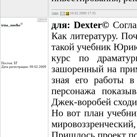
10.02.2009 17:35
Profile
для: Dexter©
Согла
©
irina_smolko
Как литературу. Поч
такой учебник Юрию
курс по драматур
Постов:
57
зашоренный на прим
Дата регистрации: 09.02.2009
зная его работы в
персонажа показыв
Джек-воробей сходит
Но вот план учебн
мировоззренчески
Пришлось проект по