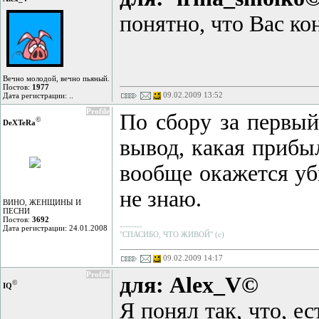
понятно, что Вас ко
Вечно молодой, вечно пьяный.
Постов:
1977
09.02.2009 13:52
Дата регистрации: ..
Profile
По сбору за первый
©
DeXTeRа
вывод, какая прибыл
вообще окажется убы
не знаю.
ВИНО, ЖЕНЩИНЫ И
ПЕСНИ
Постов:
3692
--------
Дата регистрации: 24.01.2008
"СПАСИБО, ЧТО ЖИВОЙ" (с)
09.02.2009 14:17
Profile
для: Alex_V©
©
IQ
Я понял так, что, е