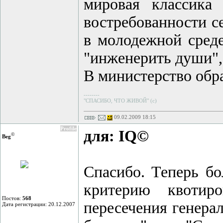
мировая классика
востребованности с
в молодежной среде
"инженерить души", 
В министерство обра
--------
"СПАСИБО, ЧТО ЖИВОЙ" (с)
09.02.2009 18:15
Profile
для: IQ©
©
Beg
Спасибо. Теперь бо
критерию квотир
Постов:
568
пересечения генера
Дата регистрации: 20.12.2007