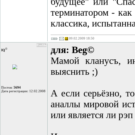
будущее" или "Спас
терминатором - как
классика, испытанн
09.02.2009 18:50
Profile
для: Beg©
©
IQ
Мамой кланусъ, и
выяснить ;)
Постов:
5694
А если серьёзно, т
Дата регистрации: 12.02.2008
аналлы мировой исто
или является ли рэп 