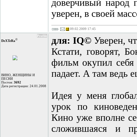
доверчивый народ п
уверен, в своей массе
09.02.2009 17:45
Profile
для: IQ©
Уверен, чт
©
DeXTeRа
Кстати, говорят, Б
фильм окупил себя 
падает. А там ведь 
ВИНО, ЖЕНЩИНЫ И
ПЕСНИ
Постов:
3692
Дата регистрации: 24.01.2008
Идея у меня глоба
урок по киноведен
Кино уже вполне себ
сложившаяся и пр