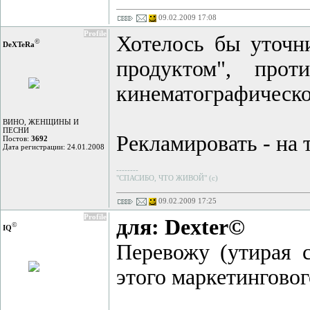
09.02.2009 17:08
Profile
Хотелось бы уточни
©
DeXTeRа
продуктом", прот
кинематографическом
ВИНО, ЖЕНЩИНЫ И
ПЕСНИ
Рекламировать - на 
Постов:
3692
Дата регистрации: 24.01.2008
--------
"СПАСИБО, ЧТО ЖИВОЙ" (с)
09.02.2009 17:25
Profile
для: Dexter©
©
IQ
Перевожу (утирая 
этого маркетинговог