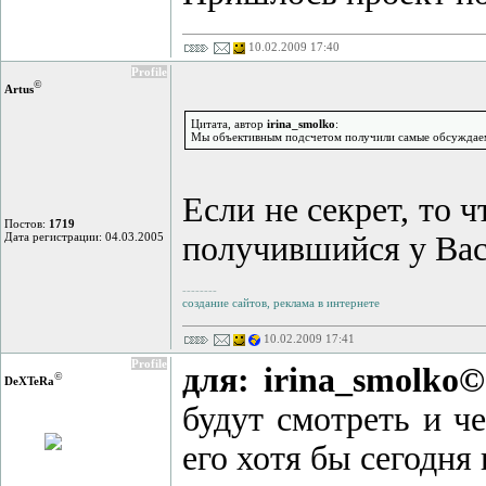
10.02.2009 17:40
Profile
©
Artus
Цитата, автор
irina_smolko
:
Мы объективным подсчетом получили самые обсуждаемые
Если не секрет, то 
Постов:
1719
Дата регистрации: 04.03.2005
получившийся у Ва
--------
создание сайтов, реклама в интернете
10.02.2009 17:41
Profile
для: irina_smolko©
©
DeXTeRа
будут смотреть и че
его хотя бы сегодня