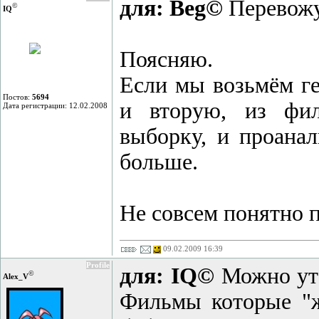
для: Beg©
Перевожу 
©
IQ
Поясняю.
Если мы возьмём ге
Постов:
5694
и вторую, из фил
Дата регистрации: 12.02.2008
выборку, и проанал
больше.
Не совсем понятно п
09.02.2009 16:39
Profile
для: IQ©
Можно уто
©
Alex_V
Фильмы которые "жи