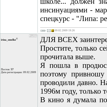
школе... должен зн
инсинуациями - мар
спецкурс - "Липа: р
09.02.2009 19:26
Profile
ДЛЯ ВСЕХ заинтере
©
irina_smolko
Простите, только се
прочитала выше.
Я пошла в продюсе
Постов:
57
поэтому привношу 
Дата регистрации: 09.02.2009
проводили давно. Н
1996м году, только 
В кино я думала по