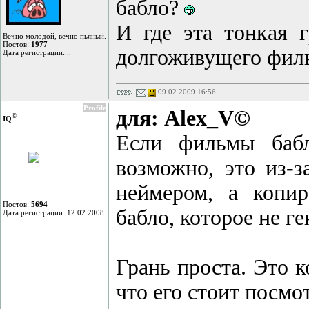
бабло?
И где эта тонкая 
Вечно молодой, вечно пьяный.
Постов:
1977
долгоживущего фил
Дата регистрации: ..
09.02.2009 16:56
Profile
для: Alex_V©
©
IQ
Если фильмы бабл
возможно, это из-з
неймером, а копир
Постов:
5694
бабло, которое не г
Дата регистрации: 12.02.2008
Грань проста. Это к
что его стоит посмо