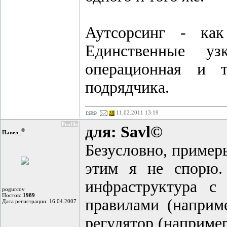
Аутсорсинг - как
Единственные уз
операционная и т
подрядчика.
11.02.2011 13:19
Profile
для: Savl©
©
Павел_
Безусловно, пример
этим я не спорю.
инфраструктура с
pogurcov
Постов:
1989
правилами (наприм
Дата регистрации: 16.04.2007
регулятор (например