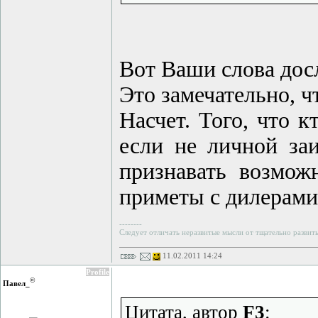
Вот Ваши слова досло
Это замечательно, ч
Насчет. Того, что к
если не личной за
признавать возмож
приметы с дилерами,
--------
Следует отличать неразвитые мысли от тщательно развит
11.02.2011 14:24
Profile
©
Павел_
Цитата, автор
F3
: