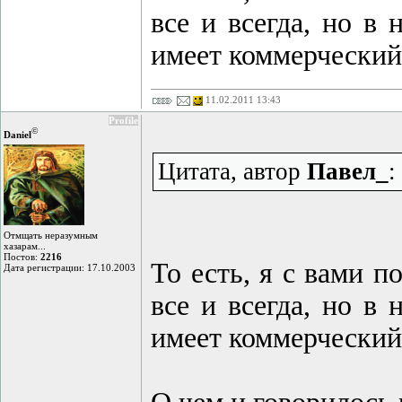
все и всегда, но в 
имеет коммерческий
11.02.2011 13:43
Profile
©
Daniel
Цитата, автор
Павел_
:
Отмщать неразумным
хазарам...
Постов:
2216
То есть, я с вами 
Дата регистрации: 17.10.2003
все и всегда, но в 
имеет коммерческий 