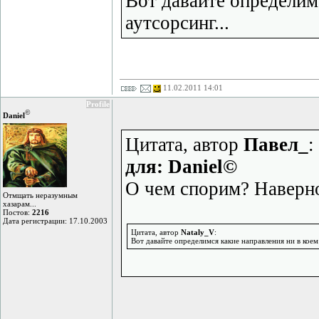
Вот давайте определимс
аутсорсинг...
11.02.2011 14:01
Profile
©
Daniel
Цитата, автор
Павел_
:
для: Daniel©
О чем спорим? Наверно
Отмщать неразумным
хазарам...
Постов:
2216
Дата регистрации: 17.10.2003
Цитата, автор
Nataly_V
:
Вот давайте определимся какие направления ни в коем 