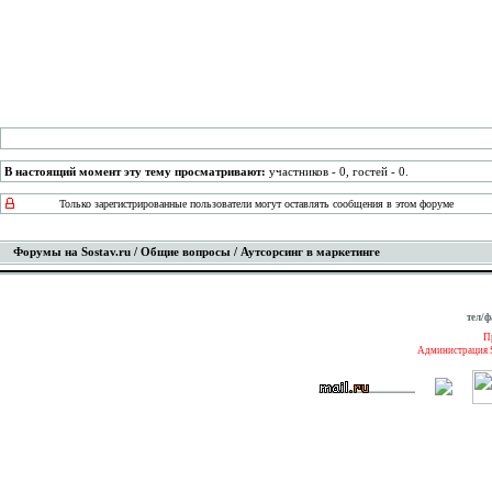
В настоящий момент эту тему просматривают:
участников - 0, гостей - 0.
Только зарегистрированные пользователи могут оставлять сообщения в этом форуме
Форумы на Sostav.ru
/
Общие вопросы
/ Аутсорсинг в маркетинге
тел/ф
П
Администрация S