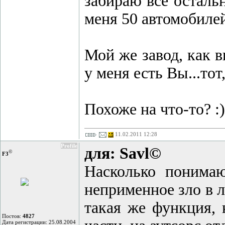
забираю все остальн
меня 50 автомобиле
Мой же завод, как в
у меня есть Вы...то
Похоже на что-то? :)
11.02.2011 12:28
Profile
для: Savl©
©
F3
Насколько понимаю
неприменное зло в л
такая же функция, 
Постов:
4827
Дата регистрации: 25.08.2004