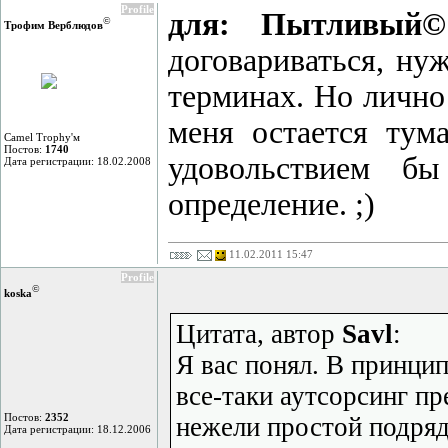
Profile
для: Пытливый©
©
Трофим Верблюдов
договариваться, ну
терминах. Но лично
меня остается тум
Camel Trophy'м
Постов:
1740
удовольствием бы
Дата регистрации: 18.02.2008
определение. ;)
11.02.2011 15:47
Profile
©
koska
Цитата, автор
Savl
:
Я вас понял. В принцип
все-таки аутсорсинг п
Постов:
2352
нежели простой подряд
Дата регистрации: 18.12.2006