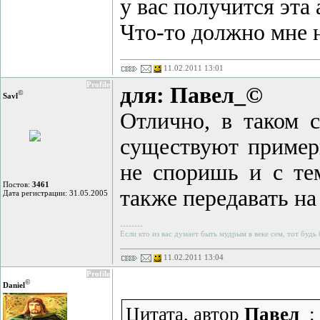
у вас получится эта
Что-то должно мне н
11.02.2011 13:01
Profile
для: Павел_©
©
Savl
Отлично, в таком с
существуют примеры
не споришь и с те
Постов:
3461
также передавать на
Дата регистрации: 31.05.2005
--------
Если кто из вас думает быть мудрым в веке сем, тот будь
11.02.2011 13:04
Profile
©
Daniel
Цитата, автор
Павел_
: