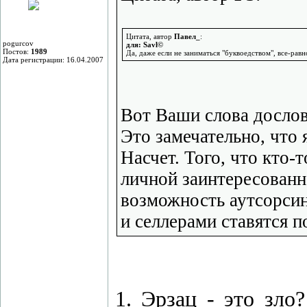
Цитата, автор
Павел_
:
pogurcov
для: Savl©
Постов:
1989
Да, даже если не заниматься "буквоедством", все-равн
Дата регистрации: 16.04.2007
Вот Ваши слова дословн
Это замечательно, что 
Насчет. Того, что кто-
личной заинтересованн
возможность аутсорсин
и селлерами ставятся п
1. Эрзац - это зло