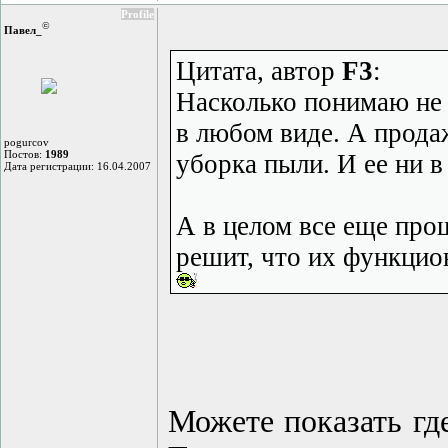
Profile
©
Павел_
Цитата, автор
F3
:
Насколько понимаю не с
в любом виде. А продаж
pogurcov
Постов:
1989
уборка пыли. И ее ни в 
Дата регистрации: 16.04.2007
А в целом все еще прощ
решит, что их функцио
Можете показать где