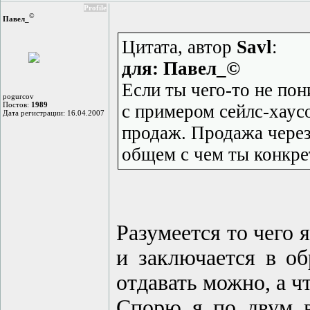
Profile
©
Павел_
Цитата, автор
Savl
:
для: Павел_©
Если ты чего-то не пон
pogurcov
Постов:
1989
с примером сейлс-хаус
Дата регистрации: 16.04.2007
продаж. Продажа через
общем с чем ты конкр
Разумеется то чего
и заключается в об
отдавать можно, а чт
Спорю я по двум в