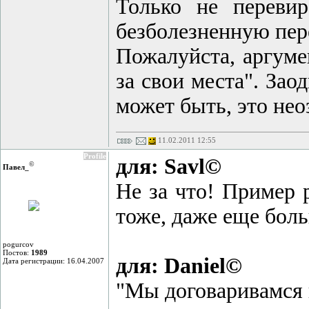
Только не переви
безболезненную пере
Пожалуйста, аргуме
за свои места". Зао
может быть, это нео
11.02.2011 12:55
Profile
для: Savl©
©
Павел_
Не за что! Пример 
тоже, даже еще бол
pogurcov
Постов:
1989
для: Daniel©
Дата регистрации: 16.04.2007
"Мы договаривамся и