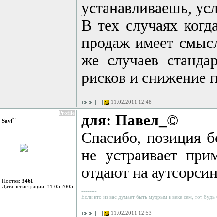
устанавливаешь, усл
В тех случаях когд
продаж имеет смысл
же случаев стандар
рисков и снижение 
11.02.2011 12:48
Profile
для: Павел_©
©
Savl
Спасибо, позиция б
не устраивает при
отдают на аутсорсин
Постов:
3461
Дата регистрации: 31.05.2005
--------
Если кто из вас думает быть мудрым в веке сем, тот будь
11.02.2011 12:53