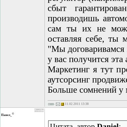
сбыт гарантиров
производишь автомо
сам ты их не може
оставляя себе, ты
"Мы договаривамся и
у вас получится эта
Маркетинг я тут пр
аутсорсинг продвиж
Больше сомнений у 
11.02.2011 13:38
Profile
©
Павел_
Цитата, автор
Daniel
: