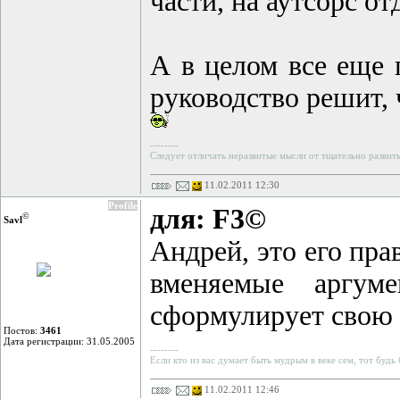
части, на аутсорс от
А в целом все еще 
руководство решит, 
--------
Следует отличать неразвитые мысли от тщательно развит
11.02.2011 12:30
Profile
для: F3©
©
Savl
Андрей, это его пра
вменяемые аргум
сформулирует свою
Постов:
3461
Дата регистрации: 31.05.2005
--------
Если кто из вас думает быть мудрым в веке сем, тот будь
11.02.2011 12:46