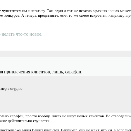
 чувствительны к негативу. Так, один и тот же негатив в разных нишах мож
 конкурсе. А теперь, представьте, если то же самое вскроется, например, п
делать что-то новое.
я привлечения клиентов, лишь, сарафан,
имер в студию
т только сарафан, просто вообще никак не ищут новых клиентов. Во стародавн
такое действительно случается.
восходя ожидания Ваших клиентов. Например, они не ждут, что им, в дополнени