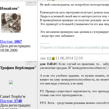
Profile
Не мой совсем рынок, но попробую потеоретизиро
©
Измайлов
Руководитель шоу-программ получает деньги пока
Люди в основной своей массе интересуются тем, 
В приведённом примере он получит рекламу засч
Это приведёт к большей узнаваемости его как лиц
Это механизм примерно как ценник в супермаркете
- когда про них забывают.
Постов:
1067
--------
Дата регистрации:
Учынее устнавоиил уидвиетьленйы фтак –
18.08.2006
11.06.2014 12:10
Profile
для: EdEd©
Если случай из практики, то... за
©
Трофим Верблюдов
увеличение продаж. И "конкурентоспособность", 
А если это учебное задание, то нужно понять, ч
влияет на саму конкурентоспособность, но може
это вам надо учиться, а не нам)
P.S. Правда существует вероятность, что препо
только сам этот преподаватель...
Camel Trophy'м
Постов:
1740
P.P.S. Хотя... средствами рекламы можно способс
Дата регистрации: