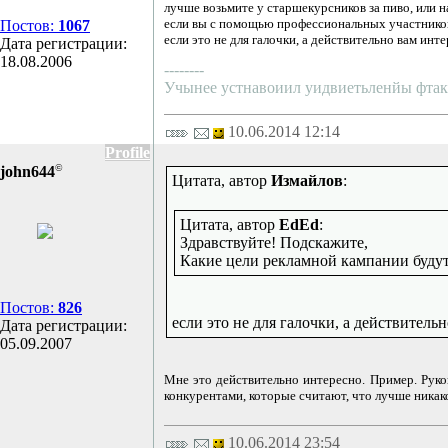
лучше возьмите у старшекурсников за пиво, или 
если вы с помощью профессиональных участников 
Постов:
1067
если это не для галочки, а действительно вам ин
Дата регистрации:
18.08.2006
--------
Учынее устнавоиил уидвиетьленйы фтак –
10.06.2014 12:14
Profile
©
john644
Цитата, автор
Измайлов
:
Цитата, автор
EdEd
:
Здравствуйте! Подскажите,
Какие цели рекламной кампании буду
Постов:
826
если это не для галочки, а действитель
Дата регистрации:
05.09.2007
Мне это действительно интересно. Пример. Рук
конкурентами, которые считают, что лучше никак
10.06.2014 23:54