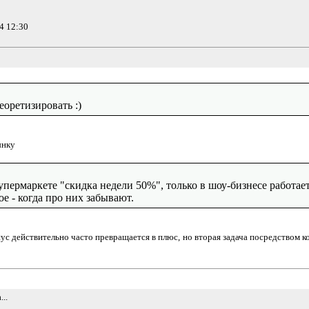
4 12:30
оретизировать :)
ынку
пермаркете "скидка недели 50%", только в шоу-бизнесе работает
е - когда про них забывают.
инус действительно часто превращается в плюс, но вторая задача посредством
..