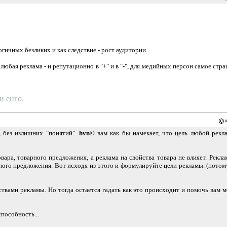
гичных безликих и как следствие - рост аудитории.
юбая реклама - и репутационно в "+" и в "-", для медийных персон самое стр
и енго.
, без излишних "понятий".
hvn©
вам как бы намекает, что цель любой рекл
ара, товарного предложения, а реклама на свойства товара не влияет. Рекла
ого предложения. Вот исходя из этого и формулируйте цели рекламы. (потом
твами рекламы. Но тогда остается гадать как это происходит и помочь вам 
пособность...