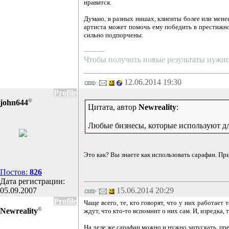
нравится.
Думаю, в разных нишах, клиенты более или менее
артиста может помочь ему победить в престижном
сильно подпорчены.
--------
Чтобы получить новые результаты нужно 
12.06.2014 19:30
Profile
©
john644
Цитата, автор
Newreality
:
Любые бизнесы, которые используют дл
Это как? Вы знаете как использовать сарафан. Пр
Постов:
826
Дата регистрации:
05.09.2007
15.06.2014 20:29
Profile
Чаще всего, те, кто говорят, что у них работае
©
Newreality
ждут, что кто-то вспомнит о них сам. И, изредка, 
На деле же сарафан можно и нужно запускать, пре