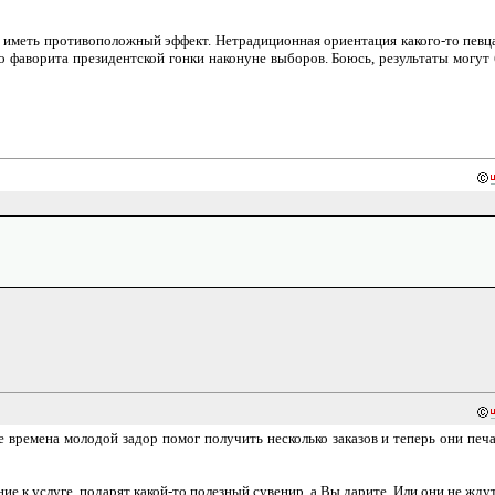
ет иметь противоположный эффект. Нетрадиционная ориентация какого-то певц
ро фаворита президентской гонки наконуне выборов. Боюсь, результаты могут
ие времена молодой задор помог получить несколько заказов и теперь они печ
е к услуге, подарят какой-то полезный сувенир, а Вы дарите. Или они не ждут