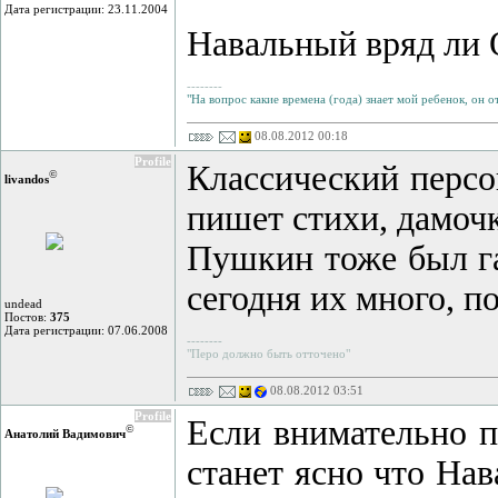
Дата регистрации: 23.11.2004
Навальный вряд ли О
--------
"На вопрос какие времена (года) знает мой ребенок, он отв
08.08.2012 00:18
Profile
Классический персо
©
livandos
пишет стихи, дамоч
Пушкин тоже был г
сегодня их много, по
undead
Постов:
375
Дата регистрации: 07.06.2008
--------
"Перо должно быть отточено"
08.08.2012 03:51
Profile
Если внимательно п
©
Анатолий Вадимович
станет ясно что На