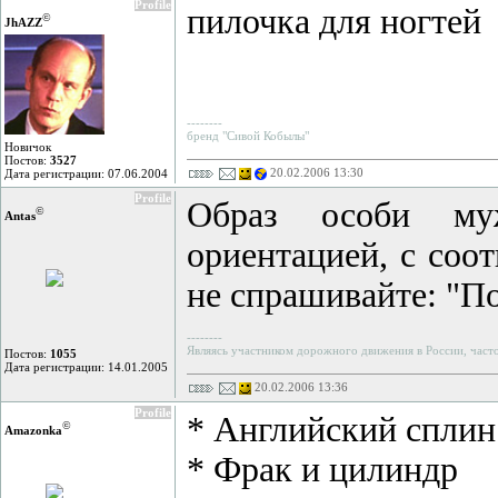
Profile
пилочка для ногтей
©
JhAZZ
--------
бренд "Cивой Кобылы"
Новичок
Постов:
3527
20.02.2006 13:30
Дата регистрации: 07.06.2004
Profile
Образ особи муж
©
Antas
ориентацией, с соо
не спрашивайте: "П
--------
Являясь участником дорожного движения в России, часто
Постов:
1055
Дата регистрации: 14.01.2005
20.02.2006 13:36
Profile
* Английский сплин
©
Amazonka
* Фрак и цилиндр