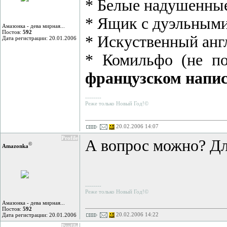
* Белые надушенные
* Ящик с дуэльными
Амазонка - дева мирная...
Постов:
592
* Искуственный англ
Дата регистрации: 20.01.2006
* Комильфо (не п
французском напи
--------
Реже только Новый Год!©
20.02.2006 14:07
Profile
А вопрос можно? Дл
©
Amazonka
--------
Реже только Новый Год!©
Амазонка - дева мирная...
Постов:
592
20.02.2006 14:22
Дата регистрации: 20.01.2006
Profile