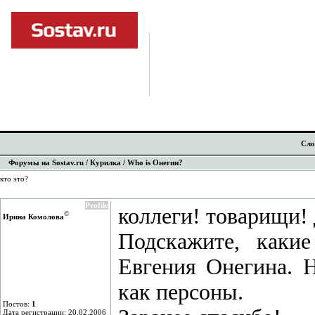
Сло
Форумы на Sostav.ru
/
Курилка
/ Who is Онегин?
кто это?
Profile
коллеги! товарищи! 
©
Ирина Комолова
Подскажите, каки
Евгения Онегина. Н
как персоны.
Постов:
1
Дата регистрации: 20.02.2006