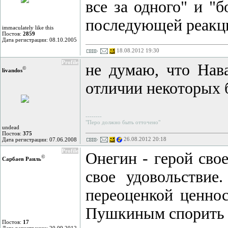
все за одного" и "
последующей реакци
immaculately like this
Постов:
2859
Дата регистрации: 08.10.2005
18.08.2012 19:30
Profile
не думаю, что Нава
©
livandos
отличии некоторых 
--------
"Перо должно быть отточено"
undead
Постов:
375
26.08.2012 20:18
Дата регистрации: 07.06.2008
Profile
Онегин - герой свое
©
Сарбаев Раиль
свое удовольствие
переоценкой ценнос
Пушкиным спорить не
Постов:
17