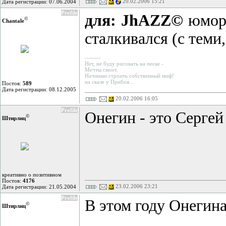
20.02.2006 15:21
Дата регистрации: 07.06.2004
Profile
для: JhAZZ©
юмори
©
Chantale
сталкивался (с теми, 
--------
Нет, не буду рисовать на песке -
Мечты смоет.
Начинаю строить собственный миф!
на скале у Прибоя...
Постов:
589
Дата регистрации: 08.12.2005
20.02.2006 16:05
Profile
Онегин - это Сергей
©
Штирлиц
креативно о позитивном
Постов:
4176
23.02.2006 23:21
Дата регистрации: 21.05.2004
Profile
В этом году Онегин
©
Штирлиц