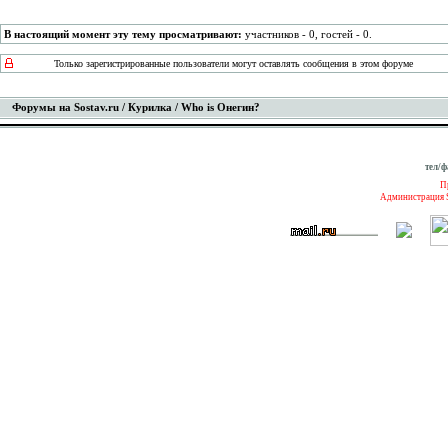
В настоящий момент эту тему просматривают:
участников - 0, гостей - 0.
Только зарегистрированные пользователи могут оставлять сообщения в этом форуме
Форумы на Sostav.ru
/
Курилка
/ Who is Онегин?
тел/ф
П
Администрация S