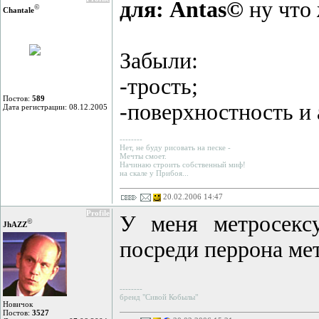
для: Antas©
ну что 
©
Chantale
Забыли:
-трость;
Постов:
589
-поверхностность и
Дата регистрации: 08.12.2005
--------
Нет, не буду рисовать на песке -
Мечты смоет.
Начинаю строить собственный миф!
на скале у Прибоя...
20.02.2006 14:47
Profile
У меня метросексу
©
JhAZZ
посреди перрона ме
--------
бренд "Cивой Кобылы"
Новичок
Постов:
3527