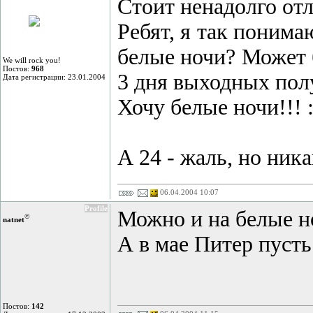
Стоит ненадолго отлу
Ребят, я так понима
белые ночи? Может 
We will rock you!
Постов:
968
3 дня выходных полу
Дата регистрации: 23.01.2004
Хочу белые ночи!!! :
А 24 - жаль, но ника
06.04.2004 10:07
Profile
Можно и на белые ноч
©
natnet
А в мае Питер пусть
Постов:
142