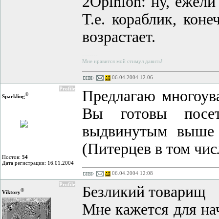
2Opinion: ну, ежели
Т.е. кораблик, коне
возрастает.
--------
Мне нравится мой стимул давить!
06.04.2004 12:06
Profile
Предлагаю многоува
©
Sparkling
Вы готовы посет
выдвинутым выше 
(Питерцев в том числ
Постов:
54
Дата регистрации: 16.01.2004
06.04.2004 12:08
Profile
Безликий товарищ
©
Viktory
Мне кажется для нач