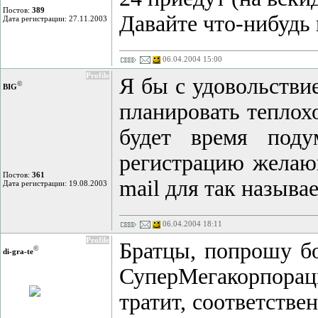
Постов:
389
Давайте что-нибудь 
Дата регистрации: 27.11.2003
06.04.2004 15:00
Profile
Я бы с удовольстви
©
BIG
планировать теплох
будет время поду
регистрацию желающ
Постов:
361
mail для так называ
Дата регистрации: 19.08.2003
06.04.2004 18:11
Profile
Братцы, попрошу б
©
di-gra-te
СуперМегакорпорац
тратит, соответстве