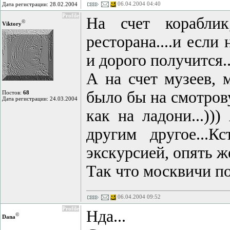
06.04.2004 04:40
Дата регистрации: 28.02.2004
Profile
На счет кораблик
©
Viktory
ресторана....и если
и дорого получится..
А на счет музеев, 
было бы на смотрову
Постов:
68
Дата регистрации: 24.03.2004
как на ладони...))
другим другое...К
экскурсией, опять ж
Так что москвичи по
06.04.2004 09:52
Profile
Нда...
©
Dana