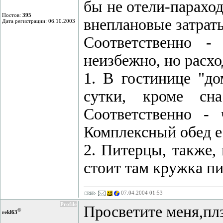
бы не отели-парахо
Постов:
395
внеплановые затраты
Дата регистрации: 06.10.2003
Соответственно -
неизбежно, но расх
1. В гостинице "до
сутки, кроме сн
Соответственно -
Комплексный обед е
2. Питерцы, также,
стоит там кружка пи
07.04.2004 01:53
Profile
Просветите меня,пл
©
rekl63