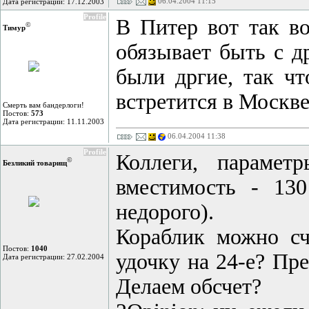
06.04.2004 11:15
Дата регистрации: 17.12.2003
Profile
В Питер вот так во
©
Тимур
обязывает быть с д
были дргие, так чт
встретится в Москве
Смерть вам бандерлоги!
Постов:
573
Дата регистрации: 11.11.2003
06.04.2004 11:38
Profile
Коллеги, парамет
©
Безликий товарищ
вместимость - 130
недорого).
Кораблик можно счи
Постов:
1040
удочку на 24-е? Пр
Дата регистрации: 27.02.2004
Делаем обсчет?