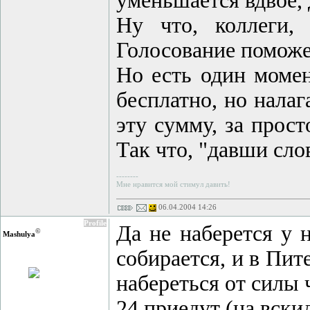
уменьшается вдвое, 
Ну что, коллеги,
Голосование поможет
Но есть один момен
бесплатно, но налаг
эту сумму, за прост
Так что, "давши слов
--------
Мне нравится мой стимул давить!
06.04.2004 14:26
Profile
Да не наберется у 
©
Mashulya
собирается, и в Пит
набереться от силы 
24 приедут (на вскид