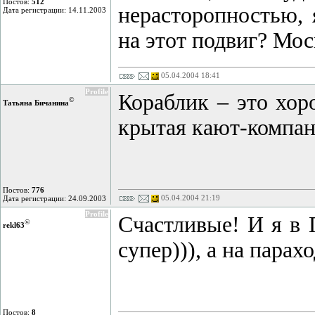
Постов:
512
нерасторопностью, 
Дата регистрации: 14.11.2003
на этот подвиг? Мос
05.04.2004 18:41
Profile
Кораблик – это хор
©
Татьяна Бичанина
крытая кают-компани
Постов:
776
05.04.2004 21:19
Дата регистрации: 24.09.2003
Profile
Счастливые! И я в 
©
rekl63
супер))), а на парах
Постов:
8