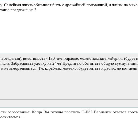
огу. Семейная жизнь обязывает быть с дрожайшей половинкой, и планы на выход
 такое предложение ?
и открытая), вместимость - 130 чел., караоке, можно заказать кейтринг (будет 
числа. Забрасывать удочку на 24-е? Предлагаю обсчитать общую сумму, а там
и не заморачиваться. Т.е. кораблик, конечно, будет катать и двоих, но вот цена
ти голосование: Когда Вы готовы посетить С-Пб? Варианты ответов соотв
осчитаемся....