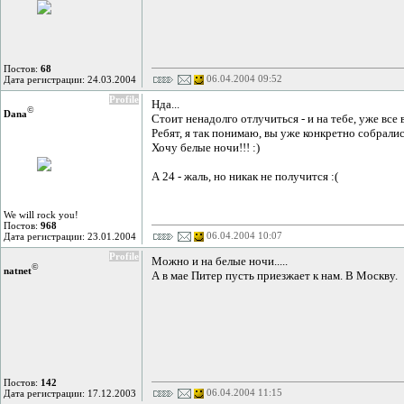
Постов:
68
06.04.2004 09:52
Дата регистрации: 24.03.2004
Profile
Нда...
©
Dana
Стоит ненадолго отлучиться - и на тебе, уже все 
Ребят, я так понимаю, вы уже конкретно собрали
Хочу белые ночи!!! :)
А 24 - жаль, но никак не получится :(
We will rock you!
Постов:
968
06.04.2004 10:07
Дата регистрации: 23.01.2004
Profile
Можно и на белые ночи.....
©
natnet
А в мае Питер пусть приезжает к нам. В Москву.
Постов:
142
06.04.2004 11:15
Дата регистрации: 17.12.2003