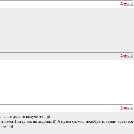
чень и дорого получится...)))
чти весь Питер как на ладони...))) А музеи сложно подобрать, одним нравится
ду...)))