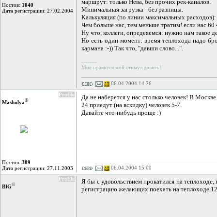
маршрут: только Нева, без прочих рек-каналов.
Постов:
1040
Минимальная загрузка - без разницы.
Дата регистрации: 27.02.2004
Калькуляция (по линии максимальных расходов): 4 
Чем больше нас, тем меньше тратим! если нас 60 
Ну что, коллеги, опредеяемся: нужно нам такое д
Но есть один момент: время теплохода надо брон
кармана :-)) Так что, "давши слово...".
--------
Мне нравится мой стимул давить!
06.04.2004 14:26
Profile
Да не наберется у нас столько человек! В Москве
©
Mashulya
24 приедут (на вскидку) человек 5-7.
Давайте что-нибудь проще :)
Постов:
389
06.04.2004 15:00
Дата регистрации: 27.11.2003
Profile
Я бы с удовольствием прокатился на теплоходе, 
©
BIG
регистрацию желающих поехать на теплоходе 12 и