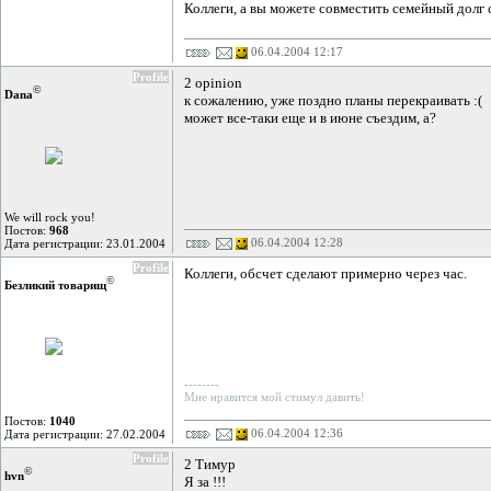
Коллеги, а вы можете совместить семейный долг
06.04.2004 12:17
Profile
2 opinion
©
Dana
к сожалению, уже поздно планы перекраивать :(
может все-таки еще и в июне съездим, а?
We will rock you!
Постов:
968
06.04.2004 12:28
Дата регистрации: 23.01.2004
Profile
Коллеги, обсчет сделают примерно через час.
©
Безликий товарищ
--------
Мне нравится мой стимул давить!
Постов:
1040
06.04.2004 12:36
Дата регистрации: 27.02.2004
Profile
2 Тимур
©
hvn
Я за !!!