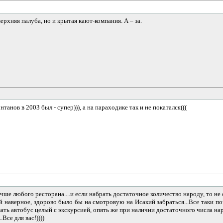
ерхняя палуба, но и крытая кают-компания. А – за.
танов в 2003 был - супер))), а на параходике так и не покатался(((
чше любого ресторана....и если набрать достаточное количество народу, то не о
ей наверное, здорово было бы на смотровую на Исакий забраться...Все таки по
ать автобус целый с экскурсией, опять же при наличии достаточного числа наро
Все для вас!))))