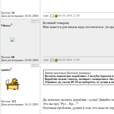
Постов:
54
06.04.2004 12:08
Дата регистрации: 16.01.2004
Profile
Безликий товарищ
©
Viktory
Мне кажется для начала надо посчитаться...по кр
Постов:
68
06.04.2004 12:09
Дата регистрации: 24.03.2004
Profile
©
opinion
Автор оригинала Безликий товарищ
Коллеги, параметры кораблика: 2 палубы (крытая и о
Кораблик можно считать, начиная с конкретного чис
2Opinion: ну, ежели 40-50 не наберется, то лучше и н
Да, конечно, коллега, кораблик - супер! Давайте п
Постов:
512
Это вы про "Рус... Кр..."?
Дата регистрации: 14.11.2003
Основная проблема, думаю в том, что пока не опр