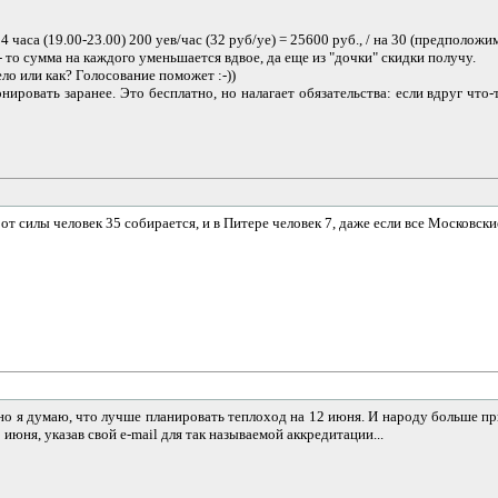
часа (19.00-23.00) 200 уев/час (32 руб/уе) = 25600 руб., / на 30 (предположим
- то сумма на каждого уменьшается вдвое, да еще из "дочки" скидки получу.
ело или как? Голосование поможет :-))
ировать заранее. Это бесплатно, но налагает обязательства: если вдруг что-т
 от силы человек 35 собирается, и в Питере человек 7, даже если все Московски
но я думаю, что лучше планировать теплоход на 12 июня. И народу больше пр
юня, указав свой e-mail для так называемой аккредитации...