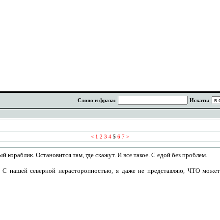
Слово и фраза:
Искать:
<
1
2
3
4
5
6
7
>
й кораблик. Остановится там, где скажут. И все такое. С едой без проблем.
0. С нашей северной нерасторопностью, я даже не представляю, ЧТО може