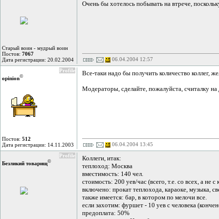
Очень бы хотелось побывать на втрече, поскольку
Старый воин - мудрый воин
Постов:
7067
06.04.2004 12:57
Дата регистрации: 20.02.2004
Profile
Все-таки надо бы получить количество коллег, 
©
opinion
Модераторы, сделайте, пожалуйста, считалку на 
Постов:
512
06.04.2004 13:45
Дата регистрации: 14.11.2003
Profile
Коллеги, итак:
©
Безликий товарищ
теплоход: Москва
вместимость: 140 чел.
стоимость: 200 уев/час (всего, т.е. со всех, а не с
включено: прокат теплохода, караоке, музыка, св
также имеется: бар, в котором по мелочи все.
если захотим: фуршет - 10 уев с человека (конче
предоплата: 50%