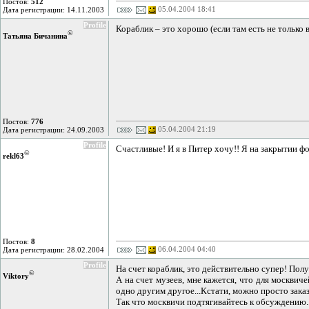
Постов:
512
05.04.2004 18:41
Дата регистрации: 14.11.2003
Profile
Кораблик – это хорошо (если там есть не только в
©
Татьяна Бичанина
Постов:
776
05.04.2004 21:19
Дата регистрации: 24.09.2003
Profile
Счастливые! И я в Питер хочу!! Я на закрытии фон
©
rekl63
Постов:
8
06.04.2004 04:40
Дата регистрации: 28.02.2004
Profile
На счет кораблик, это действительно супер! Полу
©
Viktory
А на счет музеев, мне кажется, что для москвич
одно другим другое...Кстати, можно просто заказ
Так что москвичи подтягивайтесь к обсуждению...