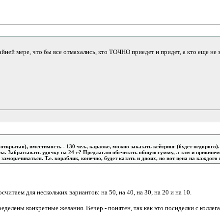
айней мере, что бы все отмахались, кто ТОЧНО приедет и придет, а кто еще не 
ткрытая), вместимость - 130 чел., караоке, можно заказать кейтринг (будет недорого).
ла. Забрасывать удочку на 24-е? Предлагаю обсчитать общую сумму, а там и прикинем
е заморачиваться. Т.е. кораблик, конечно, будет катать и двоих, но вот цена на каждого 
осчитаем для нескольких вариантов: на 50, на 40, на 30, на 20 и на 10.
еделены конкретные желания. Вечер - понятен, так как это посиделки с коллегам