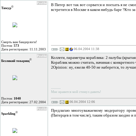
Profile
В Питер вот так вот сорватся и поехать я не см
©
Тимур
встретится в Москве в каком нибудь баре ?Кто за
Смерть вам бандерлоги!
Постов:
573
06.04.2004 11:38
Дата регистрации: 11.11.2003
Profile
Коллеги, параметры кораблика: 2 палубы (крытая 
©
Безликий товарищ
Кораблик можно считать, начиная с конкретного 
2Opinion: ну, ежели 40-50 не наберется, то лучше 
--------
Мне нравится мой стимул давить!
Постов:
1040
06.04.2004 12:06
Дата регистрации: 27.02.2004
Profile
Предлагаю многоуважаемому модератору провес
©
Sparkling
(Питерцев в том числе), таким образом заодно и п