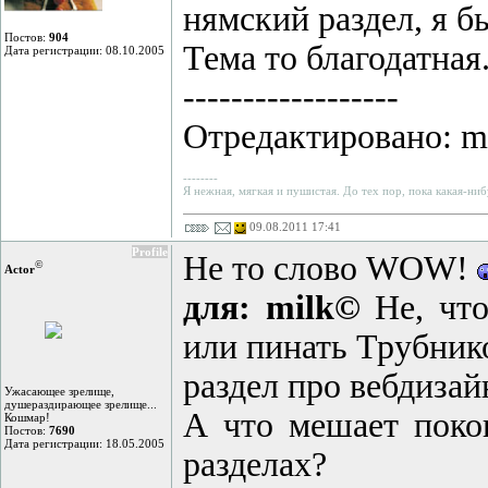
нямский раздел, я б
Постов:
904
Тема то благодатная
Дата регистрации: 08.10.2005
------------------
Отредактировано: mil
--------
Я нежная, мягкая и пушистая. До тех пор, пока какая-ниб
09.08.2011 17:41
Profile
Не то слово WOW!
©
Actor
для: milk©
Не, что
или пинать Трубнико
раздел про вебдизайн
Ужасающее зрелище,
душераздирающее зрелище...
А что мешает поко
Кошмар!
Постов:
7690
Дата регистрации: 18.05.2005
разделах?