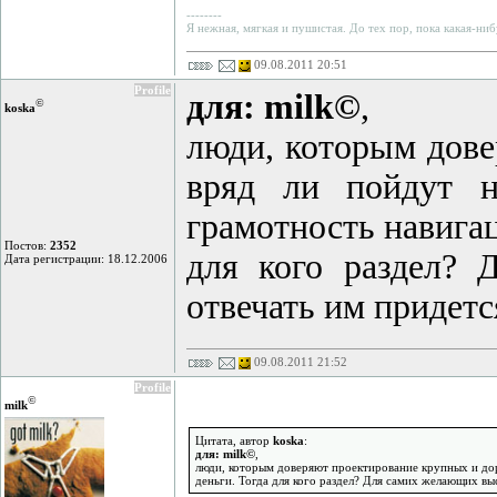
--------
Я нежная, мягкая и пушистая. До тех пор, пока какая-ниб
09.08.2011 20:51
Profile
для: milk©
,
©
koska
люди, которым дове
вряд ли пойдут н
грамотность навигаци
Постов:
2352
для кого раздел? 
Дата регистрации: 18.12.2006
отвечать им придетс
09.08.2011 21:52
Profile
©
milk
Цитата, автор
koska
:
для: milk©
,
люди, которым доверяют проектирование крупных и доро
деньги. Тогда для кого раздел? Для самих желающих выск