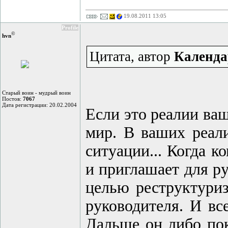
19.08.2011 13:05
Profile
©
hvn
Цитата, автор
Календа
Старый воин - мудрый воин
Постов:
7067
Дата регистрации: 20.02.2004
Если это реалии ваш
мир. В ваших реа
ситуации... Когда к
и приглашает для р
целью реструктури
руководителя. И в
Дальше он либо пок