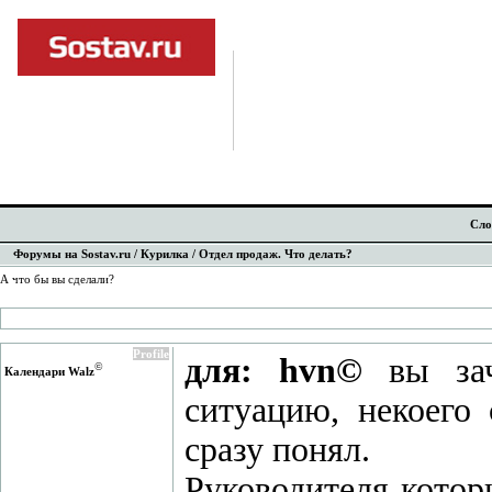
Сло
Форумы на Sostav.ru
/
Курилка
/ Отдел продаж. Что делать?
А что бы вы сделали?
Profile
для: hvn©
вы зач
©
Календари Walz
ситуацию, некоего
сразу понял.
Руководителя котор