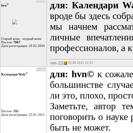
Profile
для: Календари W
©
hvn
вроде бы здесь собр
мы начнем рассма
личные впечатлен
Старый воин - мудрый воин
Постов:
7067
профессионалов, а кр
Дата регистрации: 20.02.2004
19.08.2011 12:23
Profile
для: hvn©
к сожале
©
Календари Walz
большинстве случае
ли это, плохо, прост
Заметьте, автор т
Постов:
192
поговорить о науке
Дата регистрации: 25.01.2011
быть не может.