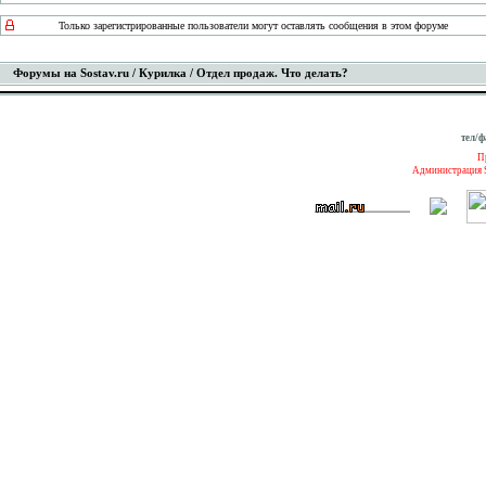
Только зарегистрированные пользователи могут оставлять сообщения в этом форуме
Форумы на Sostav.ru
/
Курилка
/ Отдел продаж. Что делать?
тел/ф
П
Администрация S