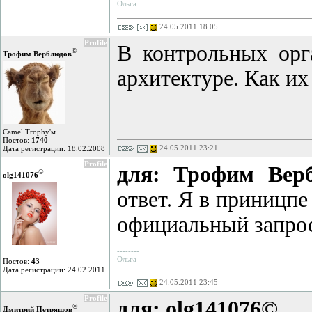
Ольга
24.05.2011 18:05
Profile
В контрольных орг
©
Трофим Верблюдов
архитектуре. Как их 
Camel Trophy'м
Постов:
1740
24.05.2011 23:21
Дата регистрации: 18.02.2008
Profile
для: Трофим Вер
©
olg141076
ответ. Я в приницпе
официальный запрос
--------
Ольга
Постов:
43
Дата регистрации: 24.02.2011
24.05.2011 23:45
Profile
для: olg141076©
©
Дмитрий Петряшов