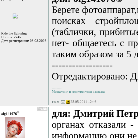
Берете фотоаппарат
поисках стройпло
(таблички, прибитые
Ride the lightning
Постов:
2245
нет- общаетесь с п
Дата регистрации: 08.08.2006
таким образом за 5 
------------------
Отредактировано: Д
--------
Маркетинг и конкурентная разведка
25.05.2011 12:46
Profile
для: Дмитрий Пет
©
olg141076
органах отказали -
информацию они не