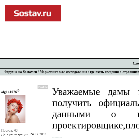
Сло
Форумы на Sostav.ru
/
Маркетинговые исследования
/ где взять сведения о строящих
Profile
Уважаемые дамы и
©
olg141076
получить официал
данными о наз
проектировщике,площ
Постов:
43
Дата регистрации: 24.02.2011
--------