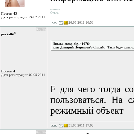
--------
Ольга
Постов:
43
Дата регистрации: 24.02.2011
26.05.2011 10:53
Profile
©
pavka84
Цитата, автор
olg141076
:
для: Дмитрий Петряшов©
Спасибо. Так и буду делать
Постов:
4
Дата регистрации: 02.05.2011
F для чего тогда с
пользоваться. На 
режимный объект
31.05.2011 17:02
Profile