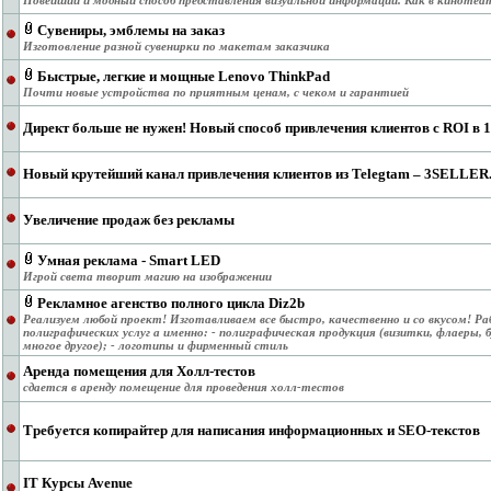
Новейший и модный способ представления визуальной информации. Как в кинотеа
Сувениры, эмблемы на заказ
Изготовление разной сувенирки по макетам заказчика
Быстрые, легкие и мощные Lenovo ThinkPad
Почти новые устройства по приятным ценам, с чеком и гарантией
Директ больше не нужен! Новый способ привлечения клиентов с ROI в 
Новый крутейший канал привлечения клиентов из Telegtam – 3SELLE
Увеличение продаж без рекламы
Умная реклама - Smart LED
Игрой света творит магию на изображении
Рекламное агенство полного цикла Diz2b
Реализуем любой проект! Изготавливаем все быстро, качественно и со вкусом! Ра
полиграфических услуг а именно: - полиграфическая продукция (визитки, флаеры, 
многое другое); - логотипы и фирменный стиль
Аренда помещения для Холл-тестов
сдается в аренду помещение для проведения холл-тестов
Требуется копирайтер для написания информационных и SEO-текстов
IT Курсы Avenue