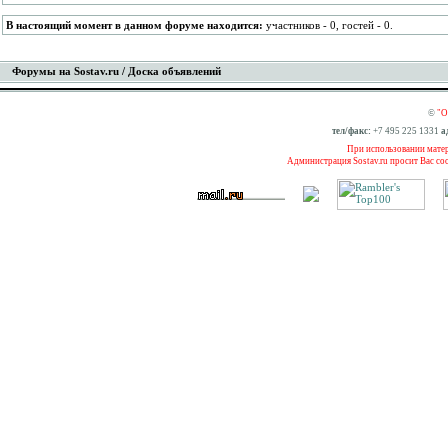
В настоящий момент в данном форуме находится:
участников - 0, гостей - 0.
Форумы на Sostav.ru
/ Доска объявлений
©
"О
тел/факс:
+7 495 225 1331
а
При использовании матери
Администрация Sostav.ru просит Вас со