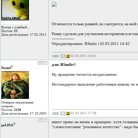
Отличается только рамкой, но смотрится, на мой 
Всегда с улыбкой...
Постов:
25
Рамку сделали для улучшения восприятия и вставля
Дата регистрации: 17.02.2011
------------------
Отредактировано: RSmile | 02.03.2011 14:42
02.03.2011 14:41
Profile
для: RSmile©
©
Daniel
Ну, вращение читается неоднозначно.
Нестандарное мышление работников никому не ну
Отмщать неразумным
хазарам...
Постов:
2216
02.03.2011 17:58
Дата регистрации: 17.10.2003
Profile
имеет право на жизнь в принципе. хотя толщины б
©
poLINA
"словосочетание "рекламное агентство" - надо бы