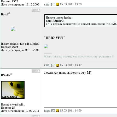
Постов:
2352
15.03.2011 13:39
Дата регистрации: 18.12.2006
Profile
©
Butch
Цитата, автор
koska
:
для: RSmile©
,
в 4-х первых вариантах (из новых) читается не 'HERMES
"HER? YES!"
Instant asshole, just add alcohol
Постов:
7600
Дата регистрации: 09.10.2003
--------
Жизнь опасна, потому что смертность стопроцентна ©
15.03.2011 13:42
Profile
а если как нить выделить эту М?
©
RSmile
Всегда с улыбкой...
Постов:
25
15.03.2011 14:30
Дата регистрации: 17.02.2011
Profile