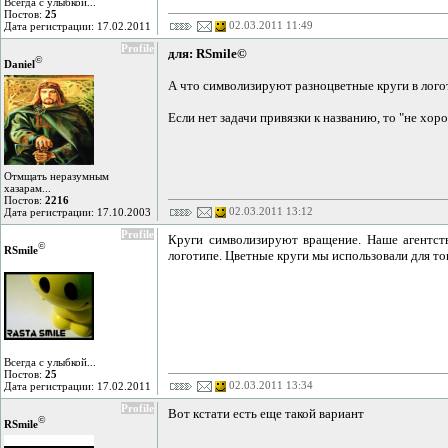
Всегда с улыбкой...
Постов:
25
02.03.2011 11:49
Дата регистрации: 17.02.2011
Profile
для: RSmile©
©
Daniel
А что символизируют разноцветные круги в лого
Если нет задачи привязки к названию, то "не хо
Отмщать неразумным
хазарам...
Постов:
2216
02.03.2011 13:12
Дата регистрации: 17.10.2003
Profile
Круги символизируют вращение. Наше агентств
©
RSmile
логотипе. Цветные круги мы использовали для т
Всегда с улыбкой...
Постов:
25
02.03.2011 13:34
Дата регистрации: 17.02.2011
Profile
Вот кстати есть еще такой вариант
©
RSmile