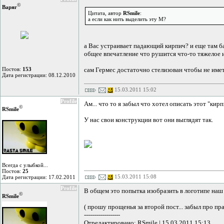
©
Варяг
Цитата, автор
RSmile
:
а если как нить выделить эту М?
а Вас устраивает падающий кирпич? и еще там балк
общее впечатление что рушится что-то тяжелое и 
Постов:
153
сам Гермес достаточно стелизован чтобы не имет
Дата регистрации: 08.12.2010
15.03.2011 15:02
Profile
Ам... что то я забыл что хотел описать этот "кирп
©
RSmile
У нас свои конструкции вот они выглядят так.
Всегда с улыбкой...
Постов:
25
15.03.2011 15:08
Дата регистрации: 17.02.2011
Profile
В общем это попытка изобразить в логотипе наш 
©
RSmile
( прошу прощенья за второй пост... забыл про прав
------------------
Отредактировано: RSmile | 15.03.2011 15:13