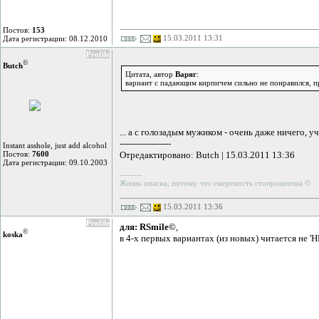
Постов:
153
15.03.2011 13:31
Дата регистрации: 08.12.2010
Profile
©
Butch
Цитата, автор
Варяг
:
вариант с падающим кирпичем сильно не понравился, п
... а с голозадым мужиком - очень даже ничего, уч
------------------
Instant asshole, just add alcohol
Постов:
7600
Отредактировано: Butch | 15.03.2011 13:36
Дата регистрации: 09.10.2003
--------
Жизнь опасна, потому что смертность стопроцентна ©
15.03.2011 13:36
Profile
для: RSmile©
,
©
koska
в 4-х первых вариантах (из новых) читается не 'H