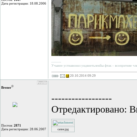
Дата регистрации: 18.08.2006
--------
Учынее устнавоиил уидвиетьленйы фтак – всопритияе члео
20.10.2014 09:29
Profile
©
Brener
------------------
Отредактировано: Br
Постов:
2871
Дата регистрации: 28.06.2007
салон.jpg
--------