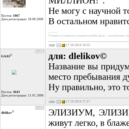
МИЛЛИОН!".
Не могу с научной т
Постов:
1067
В остальном нравитс
Дата регистрации: 18.08.2006
--------
Учынее устнавоиил уидвиетьленйы фтак – всопритияе члео
17.10.2014 16:52
Profile
для: dlelikov©
©
GAAS
Название вы придум
место пребывания д
Ну правильно, это т
Постов:
3643
Дата регистрации: 11.01.2008
17.10.2014 17:17
Profile
ЭЛИЗИУМ, ЭЛИЗИЙ -
©
dlelikov
живут легко, в блаж