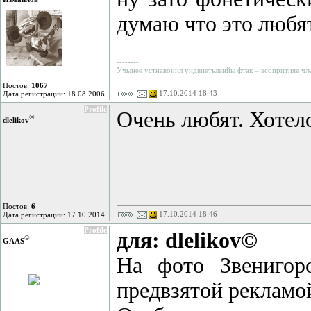
думаю что это любят
--------
Учынее устнавоиил уидвиетьленйы фтак – всопритияе члео
Постов:
1067
17.10.2014 18:43
Дата регистрации: 18.08.2006
Profile
Очень любят. Хотел
©
dlelikov
Постов:
6
17.10.2014 18:46
Дата регистрации: 17.10.2014
Profile
для: dlelikov©
©
GAAS
На фото Звенигор
предвзятой рекламой