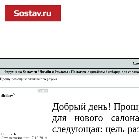
Сло
Форумы на Sostav.ru
/
Дизайн и Реклама
/ Помогите с дизайном билборда для салон
Прошу помощи коллективного разума...
Profile
©
dlelikov
Добрый день! Прошу
для нового салон
следующая: цель ра
Постов:
6
Дата регистрации: 17.10.2014