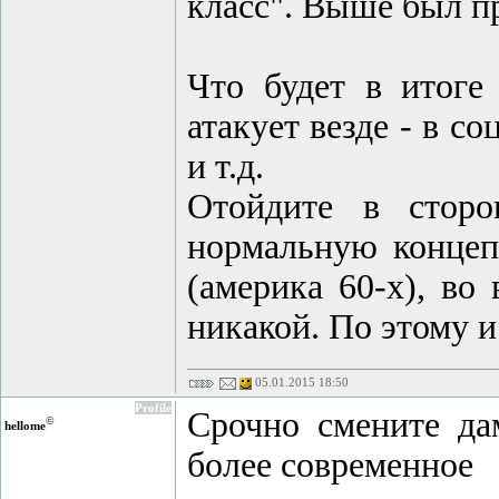
класс". Выше был пр
Что будет в итоге
атакует везде - в со
и т.д.
Отойдите в сторо
нормальную концеп
(америка 60-х), во 
никакой. По этому и
05.01.2015 18:50
Profile
Срочно смените дам
©
hellome
более современное