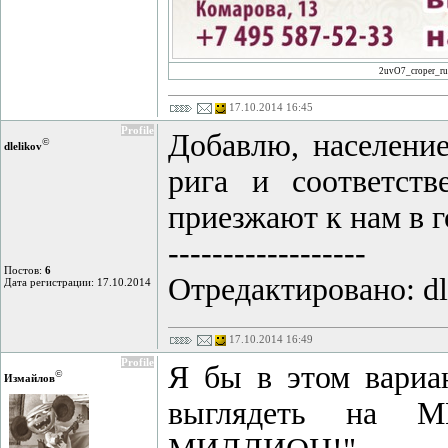
2uvO7_croper_ru
17.10.2014 16:45
Profile
Добавлю, население
©
dlelikov
рига и соответст
приезжают к нам в г
------------------
Постов:
6
Отредактировано: dle
Дата регистрации: 17.10.2014
17.10.2014 16:49
Profile
Я бы в этом вариа
©
Измайлов
выглядеть на М