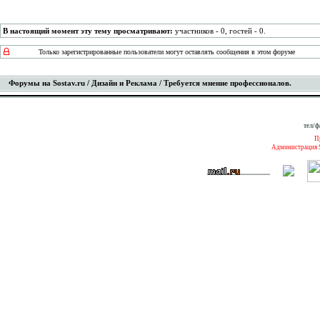
В настоящий момент эту тему просматривают:
участников - 0, гостей - 0.
Только зарегистрированные пользователи могут оставлять сообщения в этом форуме
Форумы на Sostav.ru
/
Дизайн и Реклама
/ Требуется мнение профессионалов.
тел/ф
П
Администрация S