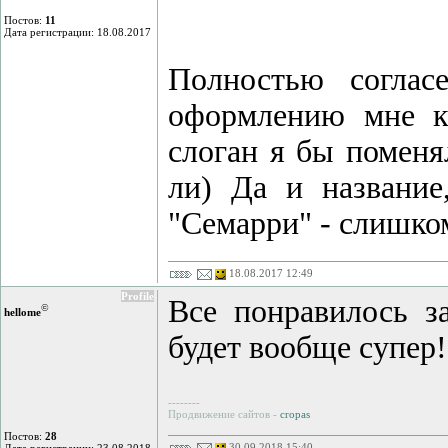
Постов:
11
Дата регистрации: 18.08.2017
Полностью соглас
оформлению мне ка
слоган я бы поменя
ли) Да и название
"Семарри" - слишко
18.08.2017 12:49
Profile
Все понравилось з
©
hellome
будет вообще супер!
--------
Продвижение сайтов -
cropas
Постов:
28
30.09.2018 15:40