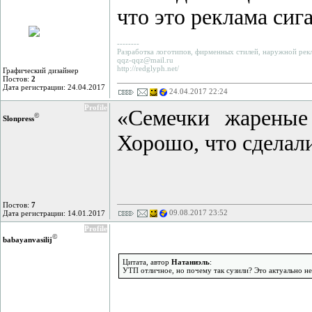
что это реклама сиг
--------
Разработка логотипов, фирменных стилей, наружной рек
qqz-qqz@mail.ru
http://redglyph.net/
Графический дизайнер
Постов:
2
Дата регистрации: 24.04.2017
24.04.2017 22:24
Profile
«Семечки жареные
©
Slonpress
Хорошо, что сделал
Постов:
7
09.08.2017 23:52
Дата регистрации: 14.01.2017
Profile
©
babayanvasilij
Цитата, автор
Натаниэль
:
УТП отличное, но почему так сузили? Это актуально не т