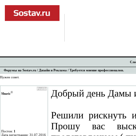
Сло
Форумы на Sostav.ru
/
Дизайн и Реклама
/ Требуется мнение профессионалов.
Нужен совет.
Profile
Добрый день Дамы и
©
Shuric
Решили рискнуть и
Прошу вас выск
Постов:
1
Дата регистрации: 31.07.2016