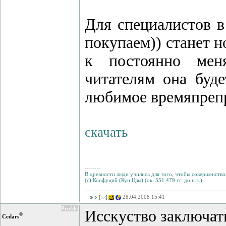
Для специалистов в
покупаем)) станет 
к постоянно мен
читателям она буд
любимое времяпреп
скачать
--------
В древности люди учились для того, чтобы совершенствов
(с) Конфуций (Кун Цзы) (ок. 551 479 гг. до н.э.)
28.04.2008 15:41
Profile
Исскуство заключат
©
Cedars