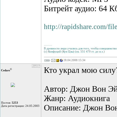
Битрейт аудио: 64 К
http://rapidshare.com/f
--------
В древности люди учились для того, чтобы совершенствов
(с) Конфуций (Кун Цзы) (ок. 551 479 гг. до н.э.)
28.04.2008 15:34
Profile
Кто украл мою силу
©
Cedars
Автор: Джон Вон Э
Жанр: Аудиокнига
Постов:
5253
Описание: Джон Вон
Дата регистрации: 24.05.2003