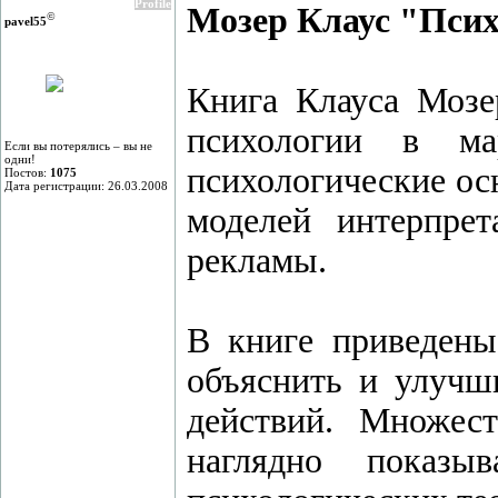
Profile
Мозер Клаус "Пси
©
pavel55
Книга Клауса Мозе
психологии в ма
Если вы потерялись – вы не
одни!
психологические ос
Постов:
1075
Дата регистрации: 26.03.2008
моделей интерпре
рекламы.
В книге приведены
объяснить и улучш
действий. Множест
наглядно показы