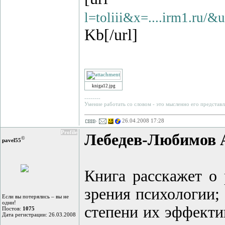
l=toliii&x=....irm1.ru
Kb[/url]
kniga12.jpg
--------
Умение работать со словом - это мысленно его представл
26.04.2008 17:28
Profile
Лебедев-Любимов 
©
pavel55
Книга расскажет о 
зрения психологии;
Если вы потерялись – вы не
одни!
степени их эффекти
Постов:
1075
Дата регистрации: 26.03.2008