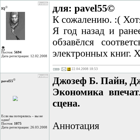
Profile
для: pavel55©
©
IQ
К сожалению. :( Хот
Я год назад и ране
обзавёлся соотв
электронных книг. Х
Постов:
5694
Дата регистрации: 12.02.2008
22.04.2008 18:53
Profile
Джозеф Б. Пайн, Д
©
pavel55
Экономика впечат
сцена.
Если вы потерялись – вы не
одни!
Аннотация
Постов:
1075
Дата регистрации: 26.03.2008