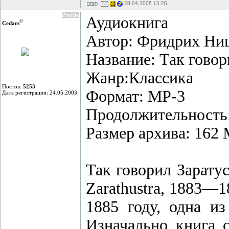
28.04.2008 15:26
Profile
Аудиокнига
©
Cedars
Автор: Фридрих Ни
Название: Так говор
Жанр:Классика
Постов:
5253
Формат: МР-3
Дата регистрации: 24.05.2003
Продолжительность:
Размер архива: 162
Так говорил Заратус
Zarathustra, 1883—
1885 году, одна и
Изначально книга с