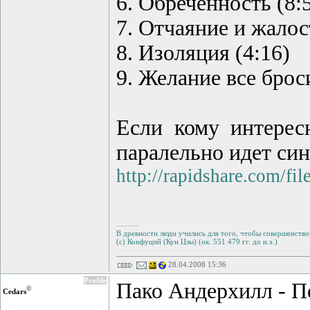
6. Обречённость (8:
7. Отчаяние и жалост
8. Изоляция (4:16)
9. Желание все броси
Если кому интересн
паралельно идет син
http://rapidshare.com/f
--------
В древности люди учились для того, чтобы совершенствов
(с) Конфуций (Кун Цзы) (ок. 551 479 гг. до н.э.)
28.04.2008 15:36
Profile
Пако Андерхилл - П
©
Cedars