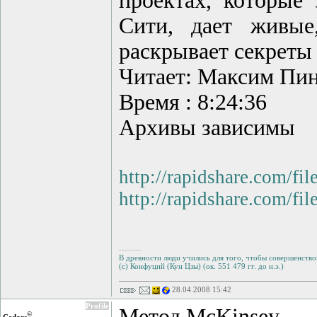
проектах, которые
Сити, дает живые
раскрывает секреты
Читает: Максим Пи
Время : 8:24:36
Архивы зависимы
http://rapidshare.com/fil
http://rapidshare.com/fil
--------
В древности люди учились для того, чтобы совершенствов
(с) Конфуций (Кун Цзы) (ок. 551 479 гг. до н.э.)
28.04.2008 15:42
Profile
Метод McKinsey
©
Cedars