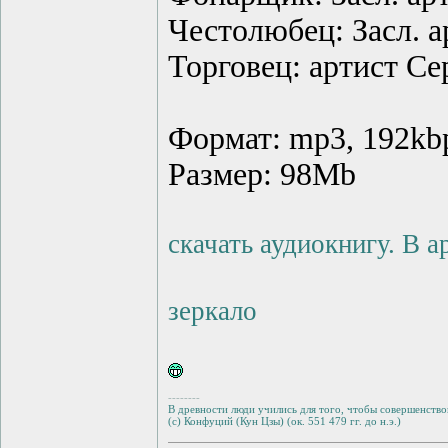
Честолюбец: Засл. 
Торговец: артист Се
Формат: mp3, 192kb
Размер: 98Mb
скачать аудиокнигу. В 
зеркало
--------
В древности люди учились для того, чтобы совершенствов
(с) Конфуций (Кун Цзы) (ок. 551 479 гг. до н.э.)