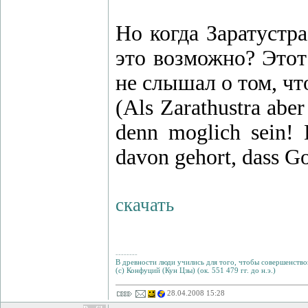
Но когда Заратустра
это возможно? Этот
не слышал о том, чт
(Als Zarathustra aber
denn moglich sein! 
davon gehort, dass Got
скачать
--------
В древности люди учились для того, чтобы совершенствов
(с) Конфуций (Кун Цзы) (ок. 551 479 гг. до н.э.)
28.04.2008 15:28