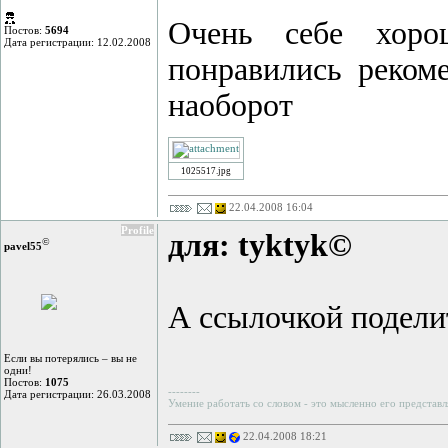
Очень себе хорош
Постов:
5694
Дата регистрации: 12.02.2008
понравились реком
наоборот
1025517.jpg
22.04.2008 16:04
Profile
для: tyktyk©
©
pavel55
А ссылочкой поделит
Если вы потерялись – вы не
одни!
Постов:
1075
--------
Дата регистрации: 26.03.2008
Умение работать со словом - это мысленно его представл
22.04.2008 18:21