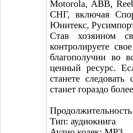
Motorola, ABB, Ree
СНГ, включая Спор
Юнитекс, Русимпорт
Став хозяином св
контролируете сво
благополучии во в
ценный ресурс. Е
станете следовать
станет гораздо боле
Продолжительность а
Тип: аудиокнига
Аудио кодек: MP3