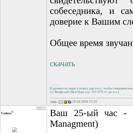
свидетельствуют
собеседника, и са
доверие к Вашим сл
Общее время звучани
скачать
--------
В древности люди учились для того, чтобы совершенствов
(с) Конфуций (Кун Цзы) (ок. 551 479 гг. до н.э.)
28.04.2008 15:32
Profile
Ваш 25-ый час - 
©
Cedars
Managment)