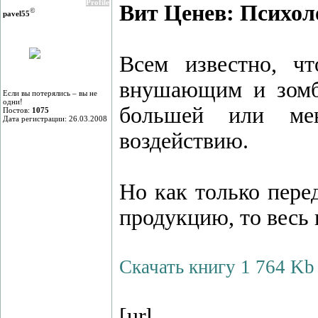
Profile
Вит Цeнев: Психол
©
pavel55
Всем известно, ч
внушающим и зомб
Если вы потерялись – вы не
одни!
большей или мен
Постов:
1075
Дата регистрации: 26.03.2008
воздействию.
Но как только пере
продукцию, то весь 
Скачать книгу 1 764 Kb
[url