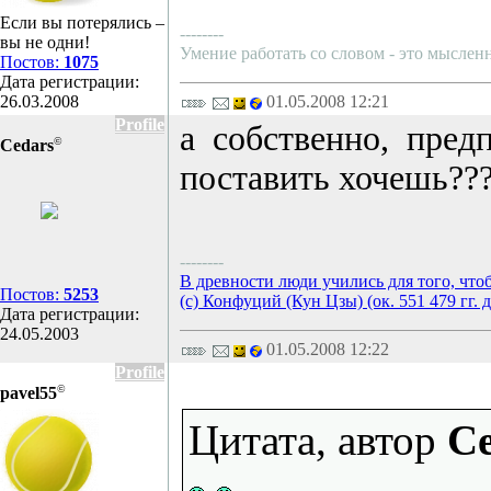
Если вы потерялись –
--------
вы не одни!
Умение работать со словом - это мысленн
Постов:
1075
Дата регистрации:
26.03.2008
01.05.2008 12:21
Profile
а собственно, пре
©
Cedars
поставить хочешь??
--------
В древности люди учились для того, что
Постов:
5253
(с) Конфуций (Кун Цзы) (ок. 551 479 гг. д
Дата регистрации:
24.05.2003
01.05.2008 12:22
Profile
©
pavel55
Цитата, автор
Ce