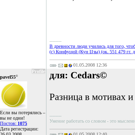
--------
В древности люди учились для того, что
(с) Конфуций (Кун Цзы) (ок. 551 479 гг. д
01.05.2008 12:36
Profile
для: Cedars©
©
pavel55
Разница в мотивах и 
Если вы потерялись –
--------
вы не одни!
Умение работать со словом - это мысленн
Постов:
1075
Дата регистрации:
26.03.2008
01.05.2008 12:40