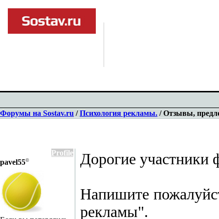
Форумы на Sostav.ru
/
Психология рекламы.
/ Отзывы, предл
Profile
Дорогие участники 
©
pavel55
Напишите пожалуйста
рекламы".