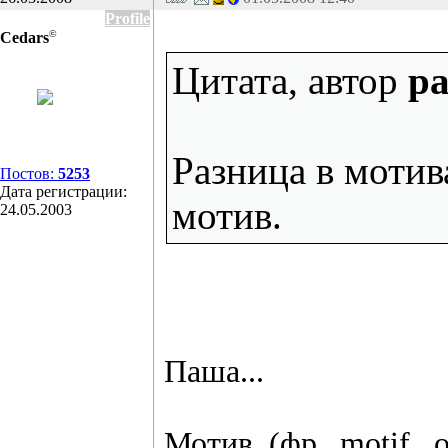
Profile
©
Cedars
Цитата, автор
pa
Разница в мотив
Постов:
5253
Дата регистрации:
мотив.
24.05.2003
Паша...
Мотив (фр. motif, 