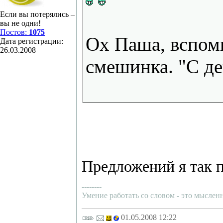
Если вы потерялись –
вы не одни!
Постов:
1075
Ох Паша, вспомн
Дата регистрации:
26.03.2008
смешинка. "С де
Предложений я так п
--------
Умение работать со словом - это мысленн
01.05.2008 12:22