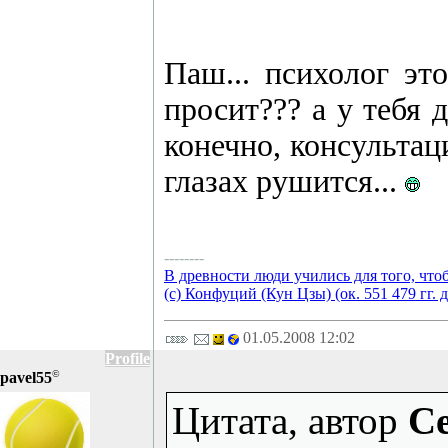
Паш... психолог эт
просит??? а у тебя д
конечно, консультаци
глазах рушится...
--------
В древности люди учились для того, что
(с) Конфуций (Кун Цзы) (ок. 551 479 гг. д
01.05.2008 12:02
Profile
©
pavel55
Цитата, автор
Ce