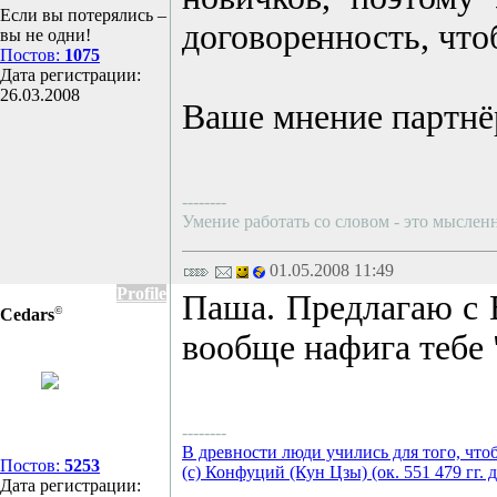
Если вы потерялись –
договоренность, что
вы не одни!
Постов:
1075
Дата регистрации:
26.03.2008
Ваше мнение партнё
--------
Умение работать со словом - это мысленн
01.05.2008 11:49
Profile
Паша. Предлагаю с B
©
Cedars
вообще нафига тебе 
--------
В древности люди учились для того, что
Постов:
5253
(с) Конфуций (Кун Цзы) (ок. 551 479 гг. д
Дата регистрации: