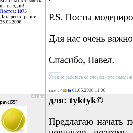
Если вы потерялись –
вы не одни!
Постов:
1075
P.S. Посты модериро
Дата регистрации:
26.03.2008
Для нас очень важно
Спасибо, Павел.
--------
Умение работать со словом - это мысленн
01.05.2008 11:00
Profile
для: tyktyk©
©
pavel55
Предлагаю начать п
новичков, поэтому