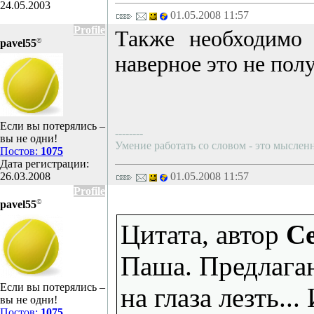
24.05.2003
01.05.2008 11:57
Profile
Также необходимо 
©
pavel55
наверное это не пол
Если вы потерялись –
--------
вы не одни!
Умение работать со словом - это мысленн
Постов:
1075
Дата регистрации:
26.03.2008
01.05.2008 11:57
Profile
©
pavel55
Цитата, автор
Ce
Паша. Предлагаю
Если вы потерялись –
на глаза лезть.
вы не одни!
Постов:
1075