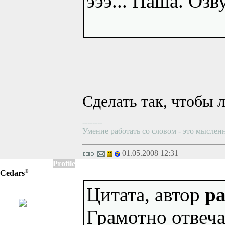
эээ... Паша. Оз
Сделать так, чтобы 
--------
Умение работать со словом - это мысленн
01.05.2008 12:31
Profile
©
Cedars
Цитата, автор
pa
Грамотно отвеча