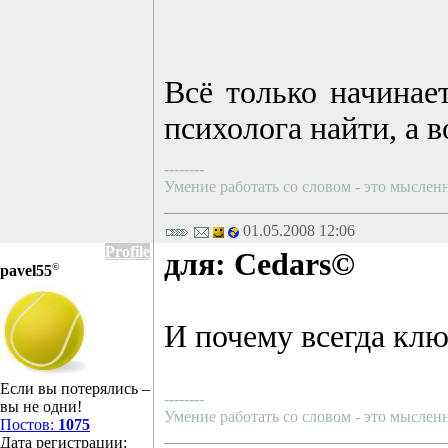
Всё только начинае
психолога найти, а в
--------
Умение работать со словом - это мысленн
01.05.2008 12:06
Profile
для: Cedars©
©
pavel55
И почему всегда клю
Если вы потерялись –
--------
вы не одни!
Умение работать со словом - это мысленн
Постов:
1075
Дата регистрации: