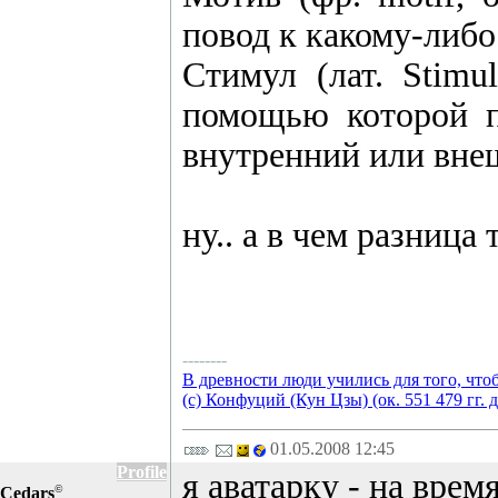
повод к какому-либ
Cтимул (лат. Stimu
помощью которой п
внутренний или вне
ну.. а в чем разница т
--------
В древности люди учились для того, что
(с) Конфуций (Кун Цзы) (ок. 551 479 гг. д
01.05.2008 12:45
Profile
я аватарку - на вре
©
Cedars