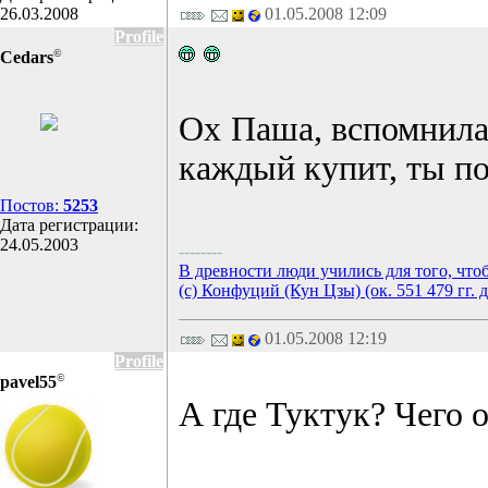
26.03.2008
01.05.2008 12:09
Profile
©
Cedars
Ох Паша, вспомнилас
каждый купит, ты пой
Постов:
5253
Дата регистрации:
24.05.2003
--------
В древности люди учились для того, что
(с) Конфуций (Кун Цзы) (ок. 551 479 гг. д
01.05.2008 12:19
Profile
©
pavel55
А где Туктук? Чего 