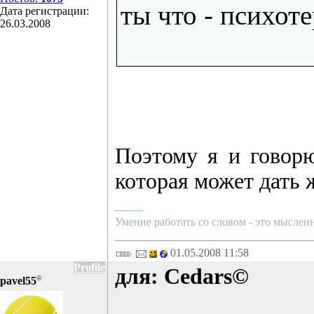
ты что - психот
Дата регистрации:
26.03.2008
Поэтому я и говорю
которая может дать 
--------
Умение работать со словом - это мысленн
01.05.2008 11:58
Profile
для: Cedars©
©
pavel55