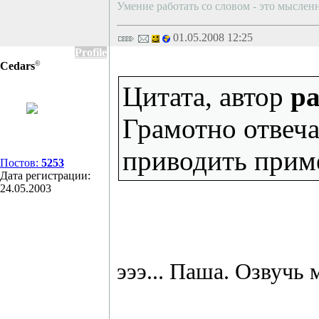
Умение работать со словом - это мысленн
01.05.2008 12:25
Profile
©
Cedars
Цитата, автор
pa
Грамотно отвеча
приводить приме
Постов:
5253
Дата регистрации:
24.05.2003
эээ... Паша. Озвучь