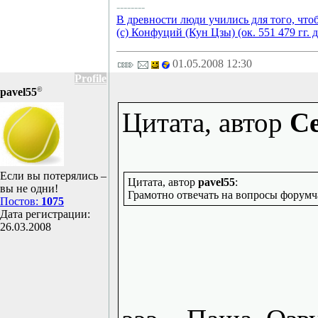
--------
В древности люди учились для того, что
(с) Конфуций (Кун Цзы) (ок. 551 479 гг. д
01.05.2008 12:30
Profile
©
pavel55
Цитата, автор
Ce
Если вы потерялись –
Цитата, автор
pavel55
:
вы не одни!
Грамотно отвечать на вопросы форумча
Постов:
1075
Дата регистрации:
26.03.2008