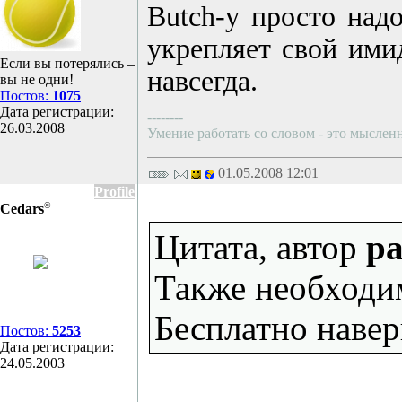
Butch-у просто надо
укрепляет свой ими
Если вы потерялись –
навсегда.
вы не одни!
Постов:
1075
Дата регистрации:
--------
26.03.2008
Умение работать со словом - это мысленн
01.05.2008 12:01
Profile
©
Cedars
Цитата, автор
pa
Также необходим
Бесплатно навер
Постов:
5253
Дата регистрации:
24.05.2003