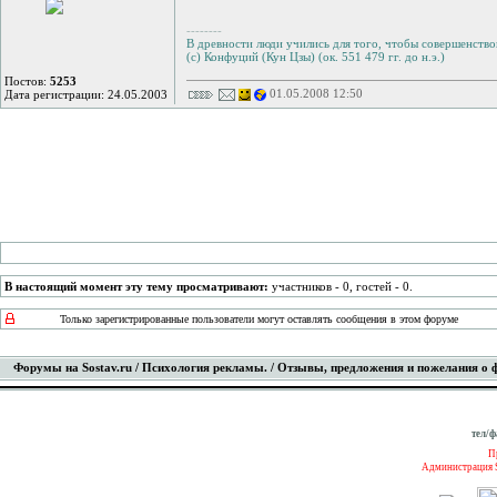
--------
В древности люди учились для того, чтобы совершенствов
(с) Конфуций (Кун Цзы) (ок. 551 479 гг. до н.э.)
Постов:
5253
01.05.2008 12:50
Дата регистрации: 24.05.2003
В настоящий момент эту тему просматривают:
участников - 0, гостей - 0.
Только зарегистрированные пользователи могут оставлять сообщения в этом форуме
Форумы на Sostav.ru
/
Психология рекламы.
/ Отзывы, предложения и пожелания о
тел/ф
П
Администрация S