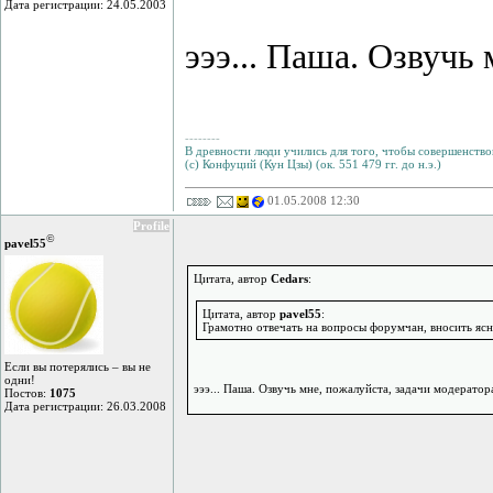
Дата регистрации: 24.05.2003
эээ... Паша. Озвучь
--------
В древности люди учились для того, чтобы совершенствов
(с) Конфуций (Кун Цзы) (ок. 551 479 гг. до н.э.)
01.05.2008 12:30
Profile
©
pavel55
Цитата, автор
Cedars
:
Цитата, автор
pavel55
:
Грамотно отвечать на вопросы форумчан, вносить ясно
Если вы потерялись – вы не
одни!
эээ... Паша. Озвучь мне, пожалуйста, задачи модерато
Постов:
1075
Дата регистрации: 26.03.2008