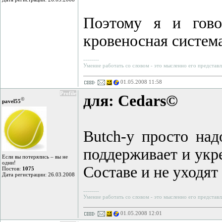
Поэтому я и гово
кровеносная система
--------
Умение работать со словом - это мысленно его представл
01.05.2008 11:58
Profile
для: Cedars©
©
pavel55
Butch-у просто над
поддерживает и укре
Если вы потерялись – вы не
одни!
Составе и не уходят
Постов:
1075
Дата регистрации: 26.03.2008
--------
Умение работать со словом - это мысленно его представл
01.05.2008 12:01