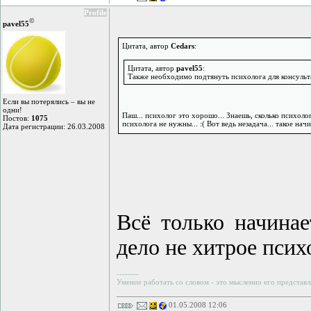
Profile
©
pavel55
Цитата, автор
Cedars
:
Цитата, автор
pavel55
:
Также необходимо подтянуть психолога для консульт
Если вы потерялись – вы не
одни!
Паш... психолог это хорошо... Знаешь, сколько психолог
Постов:
1075
психолога не нужны... :( Вот ведь незадача... такое нач
Дата регистрации: 26.03.2008
Всё только начинае
дело не хитрое психо
--------
Умение работать со словом - это мысленно его представл
01.05.2008 12:06