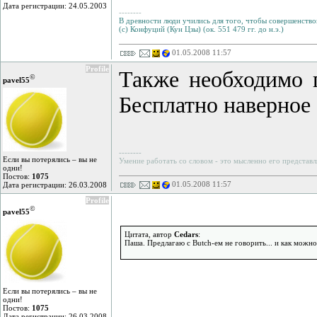
Дата регистрации: 24.05.2003
--------
В древности люди учились для того, чтобы совершенствов
(с) Конфуций (Кун Цзы) (ок. 551 479 гг. до н.э.)
01.05.2008 11:57
Profile
Также необходимо п
©
pavel55
Бесплатно наверное
--------
Если вы потерялись – вы не
Умение работать со словом - это мысленно его представл
одни!
Постов:
1075
01.05.2008 11:57
Дата регистрации: 26.03.2008
Profile
©
pavel55
Цитата, автор
Cedars
:
Паша. Предлагаю с Butch-ем не говорить... и как можно
Если вы потерялись – вы не
одни!
Постов:
1075
Дата регистрации: 26.03.2008