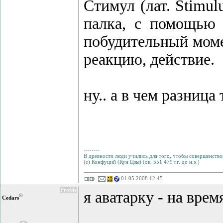
Cтимул (лат. Stimul
палка, с помощью 
побудительный мом
реакцию, действие.
ну.. а в чем разница 
--------
В древности люди учились для того, чтобы совершенствов
(с) Конфуций (Кун Цзы) (ок. 551 479 гг. до н.э.)
01.05.2008 12:45
Profile
я аватарку - на вре
©
Cedars