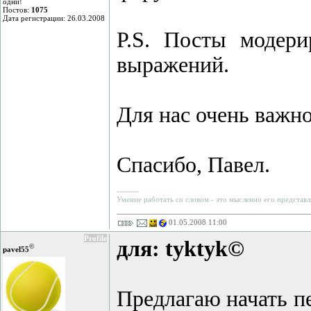
одни!
Постов:
1075
Дата регистрации: 26.03.2008
P.S. Посты модери
выражений.
Для нас очень важно
Спасибо, Павел.
--------
Умение работать со словом - это мысленно его представл
01.05.2008 11:00
Profile
для: tyktyk©
©
pavel55
Предлагаю начать пе