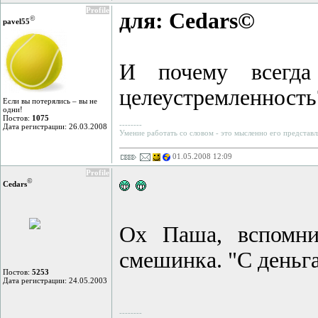
Profile
для: Cedars©
©
pavel55
И почему всегда
целеустремленность
Если вы потерялись – вы не
одни!
Постов:
1075
--------
Дата регистрации: 26.03.2008
Умение работать со словом - это мысленно его представл
01.05.2008 12:09
Profile
©
Cedars
Ох Паша, вспомни
смешинка. "С деньга
Постов:
5253
Дата регистрации: 24.05.2003
--------