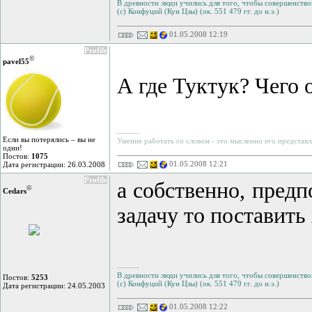
В древности люди учились для того, чтобы совершенствов
(с) Конфуций (Кун Цзы) (ок. 551 479 гг. до н.э.)
01.05.2008 12:19
Profile
©
pavel55
А где Туктук? Чего 
--------
Если вы потерялись – вы не
Умение работать со словом - это мысленно его представл
одни!
Постов:
1075
01.05.2008 12:21
Дата регистрации: 26.03.2008
Profile
а собственно, пред
©
Cedars
задачу то поставить
--------
В древности люди учились для того, чтобы совершенствов
Постов:
5253
(с) Конфуций (Кун Цзы) (ок. 551 479 гг. до н.э.)
Дата регистрации: 24.05.2003
01.05.2008 12:22