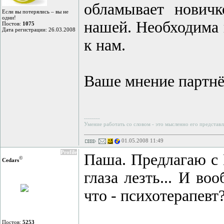
обламывает новичк
Если вы потерялись – вы не
одни!
нашей. Необходима 
Постов:
1075
Дата регистрации: 26.03.2008
к нам.
Ваше мнение партнё
--------
Умение работать со словом - это мысленно его представл
01.05.2008 11:49
Profile
Паша. Предлагаю с 
©
Cedars
глаза лезть... И в
что - психотерапевт
Постов:
5253