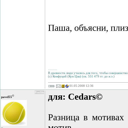
Паша, объясни, плизз
--------
В древности люди учились для того, чтобы совершенствов
(с) Конфуций (Кун Цзы) (ок. 551 479 гг. до н.э.)
01.05.2008 12:36
Profile
для: Cedars©
©
pavel55
Разница в мотивах 
мотив.