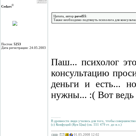
Profile
©
Cedars
Цитата, автор
pavel55
:
Также необходимо подтянуть психолога для консультац
Постов:
5253
Дата регистрации: 24.05.2003
Паш... психолог эт
консультацию просит
деньги и есть... н
нужны... :( Вот ведь
--------
В древности люди учились для того, чтобы совершенствов
(с) Конфуций (Кун Цзы) (ок. 551 479 гг. до н.э.)
01.05.2008 12:02