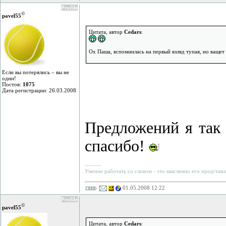
Profile
©
pavel55
Цитата, автор
Cedars
:
Ох Паша, вспомнилась на первый взляд тупая, но ващет 
Если вы потерялись – вы не
одни!
Постов:
1075
Дата регистрации: 26.03.2008
Предложений я так 
спасибо!
--------
Умение работать со словом - это мысленно его представл
01.05.2008 12:22
Profile
©
pavel55
Цитата, автор
Cedars
: