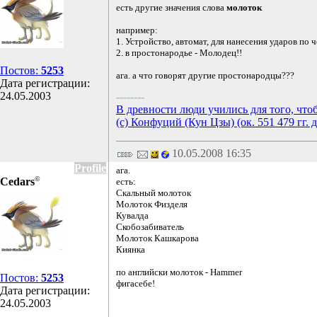
есть другие значения слова
молоток
например:
1. Устройство, автомат, для нанесения ударов по 
2. в простонародье - Молодец!!
Постов:
5253
ага. а что говорят другие простонародцы???
Дата регистрации:
24.05.2003
--------
В древности люди учились для того, что
(с) Конфуций (Кун Цзы) (ок. 551 479 гг. д
10.05.2008 16:35
Profile
ага.
©
Cedars
есть:
Скальный молоток
Молоток Физделя
Кувалда
Скобозабиватель
Молоток Кашкарова
Киянка
по английски молоток - Hammer
Постов:
5253
фигасебе!
Дата регистрации:
24.05.2003