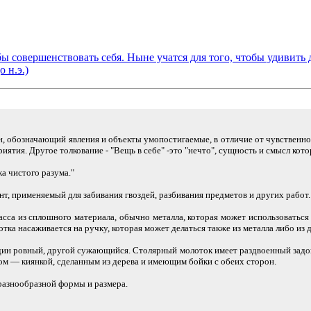
бы совершенствовать себя. Ныне учатся для того, чтобы удивить 
о н.э.)
н, обозначающий явления и объекты умопостигаемые, в отличие от чувственно
риятия. Другое толкование - "Вещь в себе" -это "нечто", сущность и смысл кот
а чистого разума."
, применяемый для забивания гвоздей, разбивания предметов и других работ
сса из сплошного материала, обычно металла, которая может использоваться
отка насаживается на ручку, которая может делаться также из металла либо из 
ин ровный, другой сужающийся. Столярный молоток имеет раздвоенный задок, 
м — киянкой, сделанным из дерева и имеющим бойки с обеих сторон.
разнообразной формы и размера.