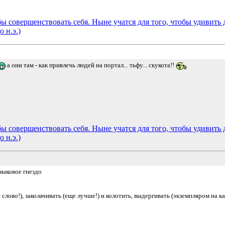
бы совершенствовать себя. Ныне учатся для того, чтобы удивить 
о н.э.)
а они там - как привлечь людей на портал... тьфу... скукота!!
бы совершенствовать себя. Ныне учатся для того, чтобы удивить 
о н.э.)
зыковое гнездо
е слово!), заколачивать (еще лучше!) и колотить, выдергивать (экземпляром на 