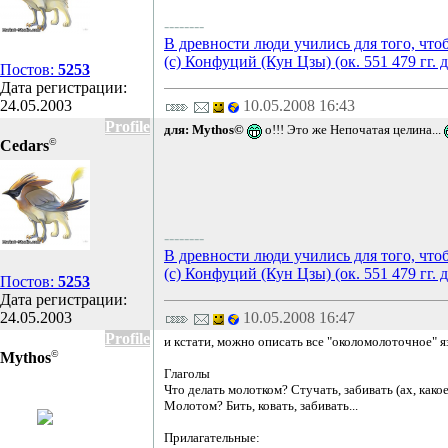
--------
В древности люди учились для того, что
(с) Конфуций (Кун Цзы) (ок. 551 479 гг. д
Постов:
5253
Дата регистрации:
24.05.2003
10.05.2008 16:43
Profile
для: Mythos©
о!!! Это же Непочатая целина...
©
Cedars
--------
В древности люди учились для того, что
(с) Конфуций (Кун Цзы) (ок. 551 479 гг. д
Постов:
5253
Дата регистрации:
24.05.2003
10.05.2008 16:47
Profile
и кстати, можно описать все "околомолоточное" я
©
Mythos
Глаголы
Что делать молотком? Стучать, забивать (ах, како
Молотом? Бить, ковать, забивать...
Прилагательные: