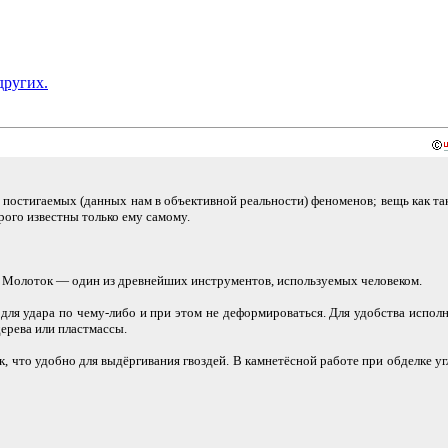
других.
 постигаемых (данных нам в объективной реальности) феноменов; вещь как та
орого известны только ему самому.
. Молоток — один из древнейших инструментов, используемых человеком.
 для удара по чему-либо и при этом не деформироваться. Для удобства испол
дерева или пластмассы.
что удобно для выдёргивания гвоздей. В камнетёсной работе при обделке уг