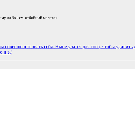
чему ли бо - см. отбойный молоток
бы совершенствовать себя. Ныне учатся для того, чтобы удивить 
о н.э.)