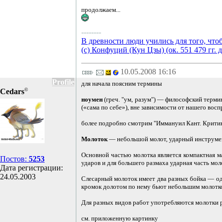
продолжаем...
--------
В древности люди учились для того, что
(с) Конфуций (Кун Цзы) (ок. 551 479 гг. д
10.05.2008 16:16
Profile
для начала поясним термины
©
Cedars
ноумен
(греч. "ум, разум") — философский терми
(«сама по себе»), вне зависимости от нашего восп
более подробно смотрим "Иммануил Кант. Критик
Молоток
— небольшой молот, ударный инструмент
Основной частью молотка является компактная ма
Постов:
5253
ударов и для большего размаха ударная часть мол
Дата регистрации:
24.05.2003
Слесарный молоток имеет два разных бойка — од
кромок долотом по нему бьют небольшим молотко
Для разных видов работ употребляются молотки 
см. приложенную картинку