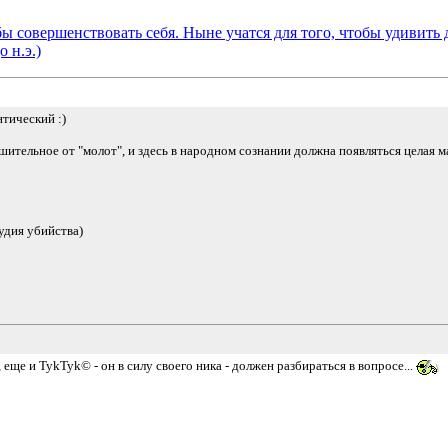
бы совершенствовать себя. Ныне учатся для того, чтобы удивить 
о н.э.)
тический :)
шительное от "молот", и здесь в народном сознании должна появляться целая м
рудия убийства)
еще и TykTyk© - он в силу своего ника - должен разбираться в вопросе...