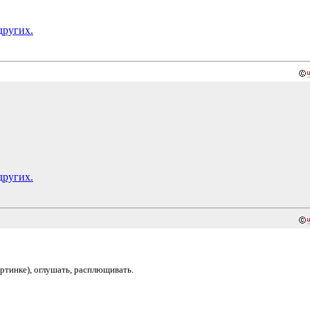
других.
других.
картинке), оглушать, расплющивать.