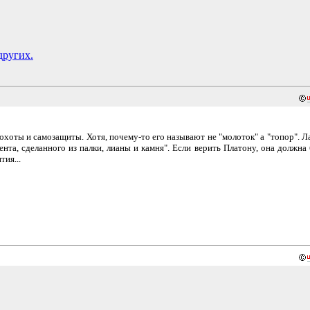
других.
охоты и самозащиты. Хотя, почему-то его называют не "молоток" а "топор". Л
нта, сделанного из палки, лианы и камня". Если верить Платону, она должна
тия...