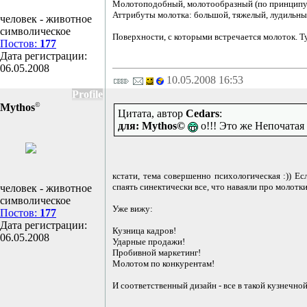
Молотоподобный, молотообразный (по принципу
Аттрибуты молотка: большой, тяжелый, лудильный
человек - животное
символическое
Поверхности, с которыми встречается молоток. Ту
Постов:
177
Дата регистрации:
06.05.2008
10.05.2008 16:53
Profile
©
Mythos
Цитата, автор
Cedars
:
для: Mythos©
о!!! Это же Непочатая 
кстати, тема совершенно психологическая :)) Ес
спаять синектически все, что наваяли про молотки
человек - животное
символическое
Уже вижу:
Постов:
177
Дата регистрации:
Кузница кадров!
06.05.2008
Ударные продажи!
Пробивной маркетинг!
Молотом по конкурентам!
И соответственный дизайн - все в такой кузнечной 