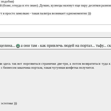
 подобия)
 (боже, откуда я это знаю). Думаю, кузнецы назовут еще пару десятков разно
т я просто замолкаю - такая палитра возникает одномоментно )))
целина...
а они там - как привлечь людей на портал... тьфу... с
ли здесь так вот порезвиться странички две-три, а потом возвратиться туд
 с бизнесом заказчика портала, такая чугунная конфетка получится.
эстетике )))