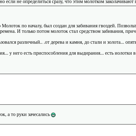
о если не определиться сразу, что этим молотком заколачивают 
о Молоток по началу, был создан для забивания гвоздей. Позволь
ремена. И только потом молоток стал средством забивания, приче
овался различный.. .от дерева и камня, до стали и золота... опять
ния... у него есть приспособления для выдирания... есть иолотки
к, а то руки зачесались