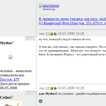
Hammer2.jpg
--------
В древности люди учились для того, что
(с) Конфуций (Кун Цзы) (ок. 551 479 гг. д
10.05.2008 16:28
Profile
ну что, пожалуй следует начать ab ovo.
©
Mythos
О чем вы, собственно, уже начали говорить. Что 
это не принципиально. Меня вот что волнует: ка
быть. Если верить Марксу - это длительный путь пр
человек - животное
символическое
Постов:
177
Дата регистрации:
06.05.2008
10.05.2008 16:28
Profile
для: Mythos©
не спешите.. давайте подойдем к во
©
Cedars