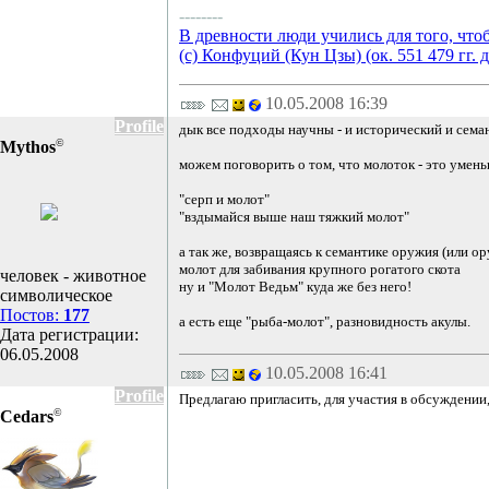
--------
В древности люди учились для того, что
(с) Конфуций (Кун Цзы) (ок. 551 479 гг. д
10.05.2008 16:39
Profile
дык все подходы научны - и исторический и семан
©
Mythos
можем поговорить о том, что молоток - это умень
"серп и молот"
"вздымайся выше наш тяжкий молот"
а так же, возвращаясь к семантике оружия (или о
молот для забивания крупного рогатого скота
человек - животное
ну и "Молот Ведьм" куда же без него!
символическое
Постов:
177
а есть еще "рыба-молот", разновидность акулы.
Дата регистрации:
06.05.2008
10.05.2008 16:41
Profile
Предлагаю пригласить, для участия в обсуждении, 
©
Cedars