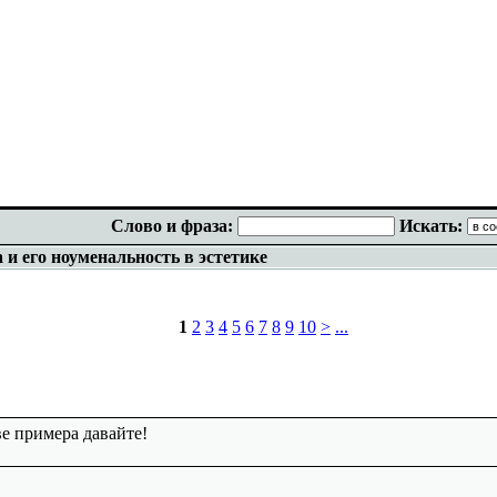
Слово и фраза:
Искать:
 и его ноуменальность в эстетике
1
2
3
4
5
6
7
8
9
10
>
...
ве примера давайте!