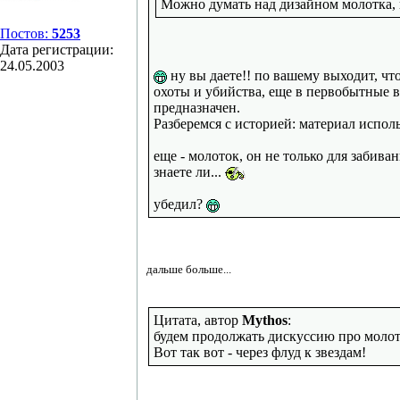
Можно думать над дизайном молотка, н
Постов:
5253
Дата регистрации:
24.05.2003
ну вы даете!! по вашему выходит, чт
охоты и убийства, еще в первобытные в
предназначен.
Разберемся с историей: материал использ
еще - молоток, он не только для забива
знаете ли...
убедил?
дальше больше...
Цитата, автор
Mythos
:
будем продолжать дискуссию про молото
Вот так вот - через флуд к звездам!