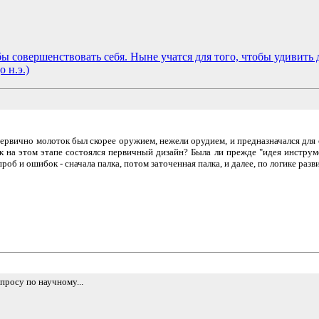
бы совершенствовать себя. Ныне учатся для того, чтобы удивить 
о н.э.)
первично молоток был скорее оружием, нежели орудием, и предназначался для 
к на этом этапе состоялся первичный дизайн? Была ли прежде "идея инструме
об и ошибок - сначала палка, потом заточенная палка, и далее, по логике разви
просу по научному...