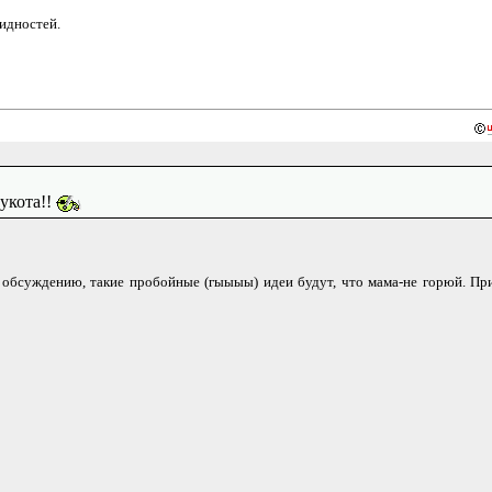
видностей.
кукота!!
а к обсуждению, такие пробойные (гыыыы) идеи будут, что мама-не горюй. Пр