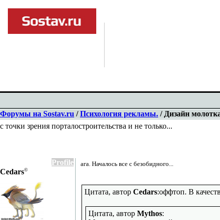
Форумы на Sostav.ru
/
Психология рекламы.
/ Дизайн молотка
с точки зрения порталостроительства и не только...
Profile
ага. Началось все с безобидного...
©
Cedars
Цитата, автор
Cedars
:оффтоп. В качест
Цитата, автор
Mythos
: