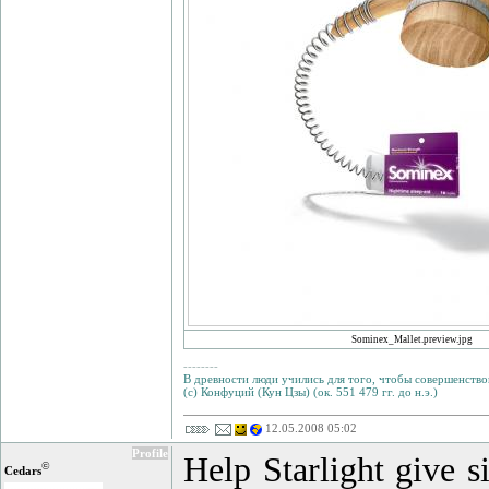
Sominex_Mallet.preview.jpg
--------
В древности люди учились для того, чтобы совершенствов
(с) Конфуций (Кун Цзы) (ок. 551 479 гг. до н.э.)
12.05.2008 05:02
Profile
Help Starlight give s
©
Cedars