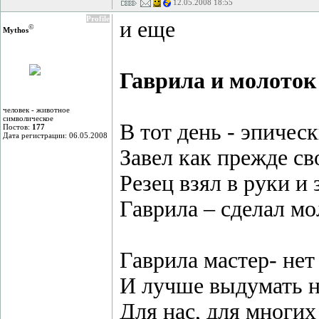
12.05.2008 18:55
Profile
и еще
©
Mythos
Гаврила и молоток
человек - животное
символическое
В тот день - эпичес
Постов:
177
Дата регистрации: 06.05.2008
Завел как прежде св
Резец взял в руки и 
Гаврила – сделал мо
Гаврила мастер- не
И лучше выдумать н
Для нас, для многи