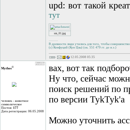
upd: вот такой креат
тут
sm_01.jpg
--------
В древности люди учились для того, чтобы совершенствов
(с) Конфуций (Кун Цзы) (ок. 551 479 гг. до н.э.)
12.05.2008 05:35
Profile
вах, вот так подбор
©
Mythos
Ну что, сейчас мож
поиск решений по 
по версии TykTyk'a
человек - животное
символическое
Постов:
177
Дата регистрации: 06.05.2008
Можно уточнить ас