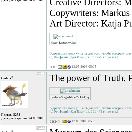
Creative Directors: 
Дата регистрации: 24.05.2003
Copywriters: Markus
Art Director: Katja P
Hesse_Re.preview.jpg
--------
В древности люди учились для того, чтобы совершенствов
(с) Конфуций (Кун Цзы) (ок. 551 479 гг. до н.э.)
12.05.2008 05:05
Profile
The power of Truth, 
©
Cedars
Reklama-Snaga-Istine-2-FLAT.jpg
--------
В древности люди учились для того, чтобы совершенствов
(с) Конфуций (Кун Цзы) (ок. 551 479 гг. до н.э.)
Постов:
5253
Дата регистрации: 24.05.2003
12.05.2008 05:08
Profile
©