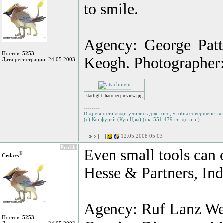
to smile.
Agency: George Pat
Постов:
5253
Keogh. Photographer
Дата регистрации: 24.05.2003
starlight_hammer.preview.jpg
--------
В древности люди учились для того, чтобы совершенствов
(с) Конфуций (Кун Цзы) (ок. 551 479 гг. до н.э.)
12.05.2008 05:03
Profile
Even small tools can
©
Cedars
Hesse & Partners, Ind
Agency: Ruf Lanz We
Постов:
5253