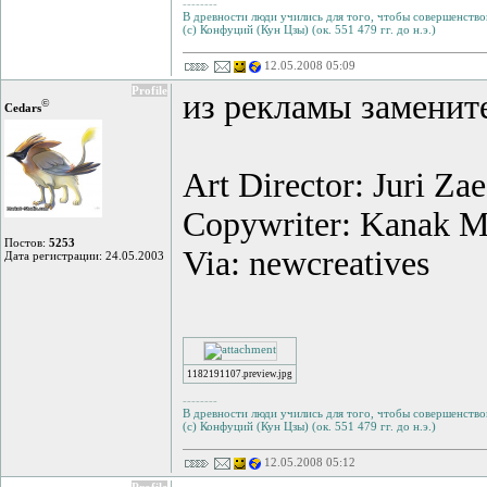
--------
В древности люди учились для того, чтобы совершенствов
(с) Конфуций (Кун Цзы) (ок. 551 479 гг. до н.э.)
12.05.2008 05:09
Profile
из рекламы замените
©
Cedars
Art Director: Juri Za
Copywriter: Kanak M
Постов:
5253
Via: newcreatives
Дата регистрации: 24.05.2003
1182191107.preview.jpg
--------
В древности люди учились для того, чтобы совершенствов
(с) Конфуций (Кун Цзы) (ок. 551 479 гг. до н.э.)
12.05.2008 05:12