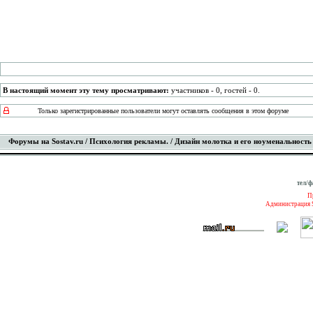
В настоящий момент эту тему просматривают:
участников - 0, гостей - 0.
Только зарегистрированные пользователи могут оставлять сообщения в этом форуме
Форумы на Sostav.ru
/
Психология рекламы.
/ Дизайн молотка и его ноуменальность 
тел/ф
П
Администрация S