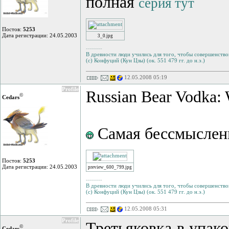
полная
серия тут
Постов:
5253
Дата регистрации: 24.05.2003
3_0.jpg
--------
В древности люди учились для того, чтобы совершенствов
(с) Конфуций (Кун Цзы) (ок. 551 479 гг. до н.э.)
12.05.2008 05:19
Profile
Russian Bear Vodka:
©
Cedars
Самая бессмысленна
Постов:
5253
Дата регистрации: 24.05.2003
preview_600_799.jpg
--------
В древности люди учились для того, чтобы совершенствов
(с) Конфуций (Кун Цзы) (ок. 551 479 гг. до н.э.)
12.05.2008 05:31
Profile
Третьяковка в упак
©
Cedars