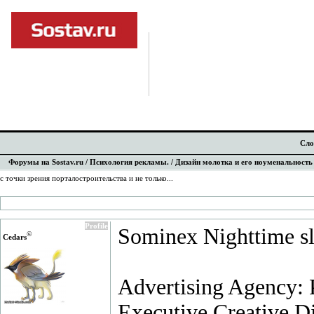
Сло
Форумы на Sostav.ru
/
Психология рекламы.
/ Дизайн молотка и его ноуменальность 
с точки зрения порталостроительства и не только...
Profile
Sominex Nighttime sl
©
Cedars
Advertising Agency: 
Executive Creative D