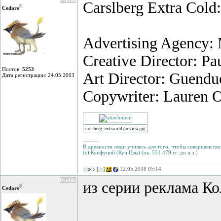
Profile
Carslberg Extra Cold
©
Cedars
Advertising Agency:
Creative Director: P
Постов:
5253
Art Director: Guendu
Дата регистрации: 24.05.2003
Copywriter: Lauren O
carlsberg_extracold.preview.jpg
--------
В древности люди учились для того, чтобы совершенствов
(с) Конфуций (Кун Цзы) (ок. 551 479 гг. до н.э.)
12.05.2008 05:14
Profile
из серии реклама Ко
©
Cedars