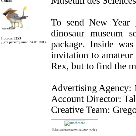
Museum des Sciences 
Cedars
To send New Year g
dinosaur museum se
Постов:
5253
package. Inside was
Дата регистрации: 24.05.2003
invitation to amateur
Rex, but to find the 
Advertising Agency:
Account Director: Tal
Creative Team: Grego
Sciencesmuseumgreetings.preview.jpg