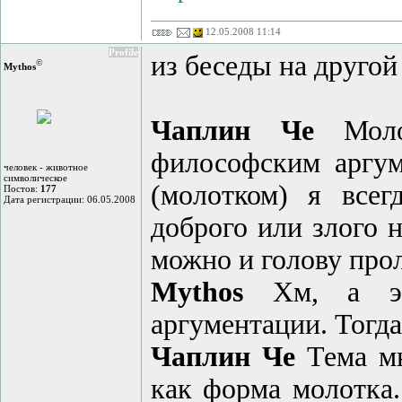
12.05.2008 11:14
Profile
из беседы на друго
©
Mythos
Чаплин Че
Молот
философским аргум
человек - животное
символическое
(молотком) я всег
Постов:
177
Дата регистрации: 06.05.2008
доброго или злого 
можно и голову про
Mythos
Хм, а это
аргументации. Тогда
Чаплин Че
Тема мн
как форма молотка.