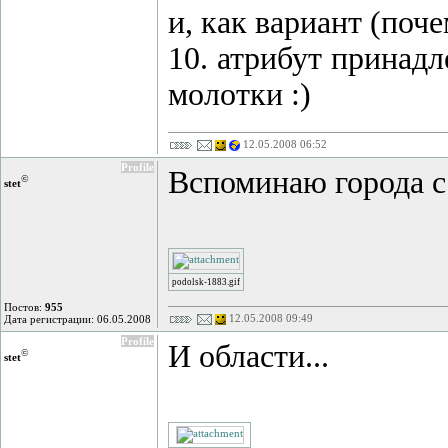
и, как вариант (поче
10. атрибут принадл
молотки :)
12.05.2008 06:52
Profile
Вспоминаю города с 
©
stet
podolsk-1883.gif
Постов:
955
12.05.2008 09:49
Дата регистрации: 06.05.2008
Profile
И области...
©
stet