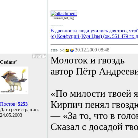
hammer_bef.jpeg
--------
В древности люди учились для того, что
(с) Конфуций (Кун Цзы) (ок. 551 479 гг. д
30.12.2009 08:48
Profile
Молоток и гвоздь
©
Cedars
автор Пётр Андреев
«По милости твоей я
Кирпич пенял гвоздю
Постов:
5253
Дата регистрации:
— «За то, что в гол
24.05.2003
Сказал с досадой гво