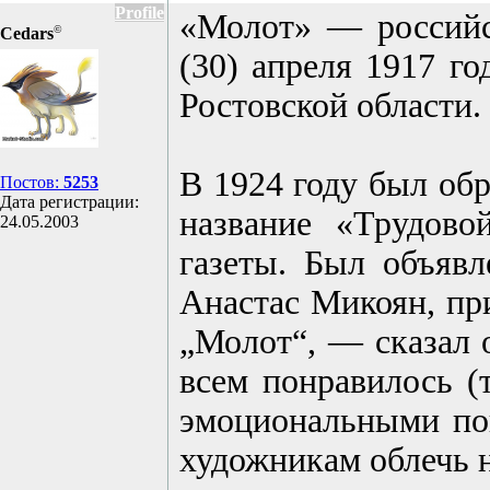
Profile
«Молот» — российск
©
Cedars
(30) апреля 1917 го
Ростовской области.
В 1924 году был об
Постов:
5253
Дата регистрации:
название «Трудов
24.05.2003
газеты. Был объявл
Анастас Микоян, при
„Молот“, — сказал 
всем понравилось (
эмоциональными пон
художникам облечь 