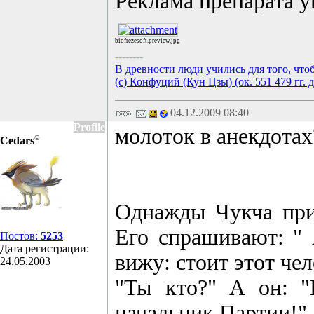
Реклама препарата 
biofrezesoft.preview.jpg
--------
В древности люди учились для того, что
(с) Конфуций (Кун Цзы) (ок. 551 479 гг. д
04.12.2009 08:40
Profile
молоток в анекдотах
©
Cedars
Однажды Чукча прив
Его спрашивают: " 
Постов:
5253
Дата регистрации:
вижу: стоит этот че
24.05.2003
"Ты кто?" А он: "
начальник Партии!".