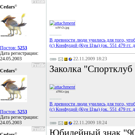
Profile
©
Cedars
ssWv2s.jpg
--------
В древности люди учились для того, что
(с) Конфуций (Кун Цзы) (ок. 551 479 гг. д
Постов:
5253
Дата регистрации:
24.05.2003
22.11.2009 18:23
Profile
Заколка "Спортклуб 
©
Cedars
zJ9hLe.jpg
--------
В древности люди учились для того, что
(с) Конфуций (Кун Цзы) (ок. 551 479 гг. д
Постов:
5253
Дата регистрации:
24.05.2003
22.11.2009 18:24
Profile
Юбилейный знак "90
©
Cedars