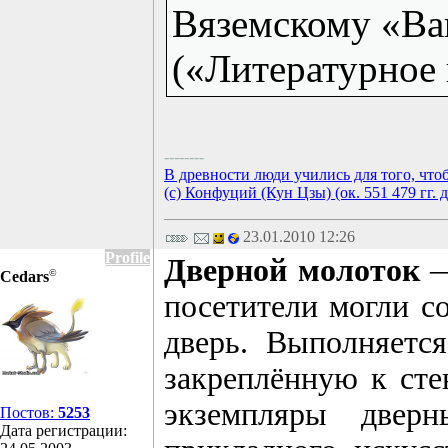
Вяземскому «Ва
(«Литературное н
--------
В древности люди учились для того, что
(с) Конфуций (Кун Цзы) (ок. 551 479 гг. д
23.01.2010 12:26
Profile
Дверной молоток
—
©
Cedars
посетители могли с
дверь. Выполняетс
закреплённую к сте
экземпляры дверн
Постов:
5253
Дата регистрации: