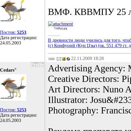
ВМФ. КВВМПУ 25 лет
VmIhjq.jpg
Постов:
5253
--------
Дата регистрации:
В древности люди учились для того, что
24.05.2003
(с) Конфуций (Кун Цзы) (ок. 551 479 гг. д
22.11.2009 18:28
Profile
Advertising Agency: 
©
Cedars
Creative Directors: 
Art Directors: Nuno 
Illustrator: Josu&#2
Photography: Francis
Постов:
5253
Дата регистрации:
24.05.2003