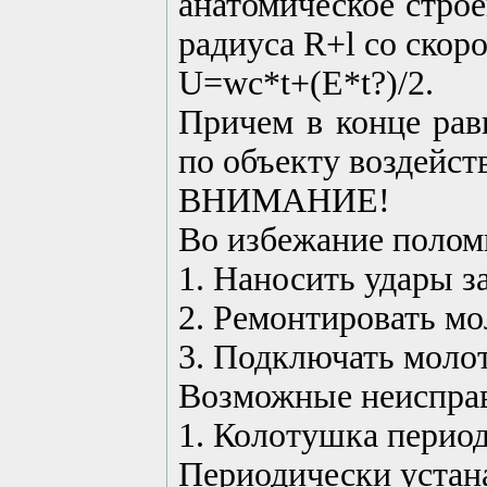
анатомическое стро
радиуса R+l со скор
U=wc*t+(E*t?)/2.
Причем в конце рав
по объекту воздейст
ВНИМАНИЕ!
Во избежание полом
1. Наносить удары з
2. Ремонтировать мо
3. Подключать моло
Возможные неисправ
1. Колотушка период
Периодически устана