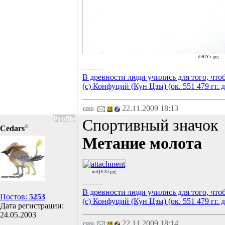
rb9IYz.jpg
--------
В древности люди учились для того, что
(с) Конфуций (Кун Цзы) (ок. 551 479 гг. д
22.11.2009 18:13
Profile
Спортивный значок
©
Cedars
Метание молота
uuQVXl.jpg
--------
В древности люди учились для того, что
Постов:
5253
(с) Конфуций (Кун Цзы) (ок. 551 479 гг. д
Дата регистрации:
24.05.2003
22.11.2009 18:14