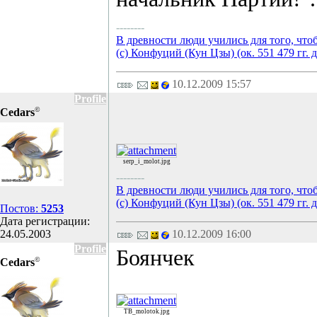
--------
В древности люди учились для того, что
(с) Конфуций (Кун Цзы) (ок. 551 479 гг. д
10.12.2009 15:57
Profile
©
Cedars
serp_i_molot.jpg
--------
В древности люди учились для того, что
(с) Конфуций (Кун Цзы) (ок. 551 479 гг. д
Постов:
5253
Дата регистрации:
24.05.2003
10.12.2009 16:00
Profile
Боянчек
©
Cedars
TB_molotok.jpg