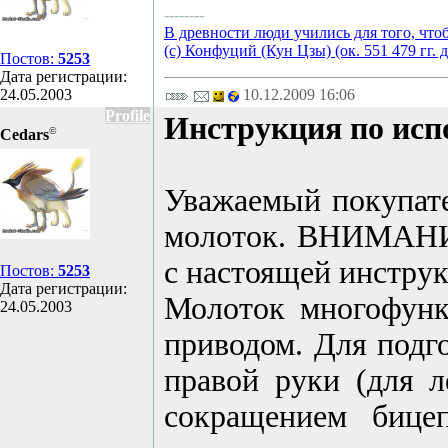
--------
В древности люди учились для того, что
(с) Конфуций (Кун Цзы) (ок. 551 479 гг. д
Постов:
5253
Дата регистрации:
24.05.2003
10.12.2009 16:06
Profile
Инструкция по исп
©
Cedars
Уважаемый покупате
молоток. ВНИМАНИЕ!
с настоящей инструк
Постов:
5253
Дата регистрации:
Молоток многофунк
24.05.2003
приводом. Для подго
правой руки (для 
сокращением бице