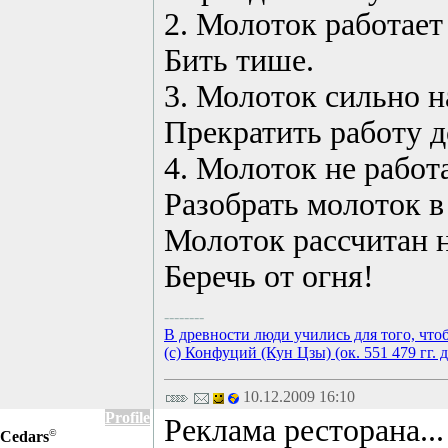
2. Молоток работае
Бить тише.
3. Молоток сильно н
Прекратить работу д
4. Молоток не работа
Разобрать молоток в
Молоток рассчитан н
Беречь от огня!
--------
В древности люди учились для того, что
(с) Конфуций (Кун Цзы) (ок. 551 479 гг. д
10.12.2009 16:10
Profile
Реклама ресторана...
©
Cedars