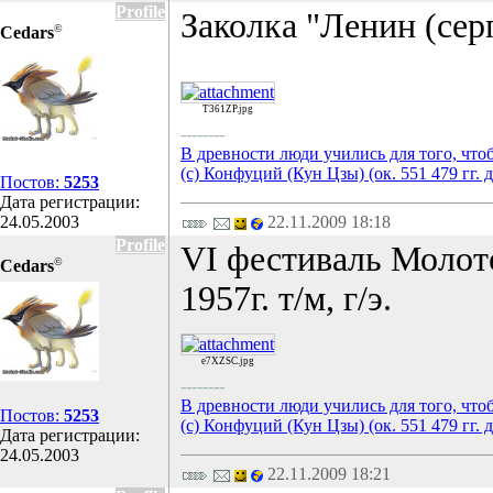
Profile
Заколка "Ленин (сер
©
Cedars
T361ZP.jpg
--------
В древности люди учились для того, что
(с) Конфуций (Кун Цзы) (ок. 551 479 гг. д
Постов:
5253
Дата регистрации:
24.05.2003
22.11.2009 18:18
Profile
VI фестиваль Молот
©
Cedars
1957г. т/м, г/э.
e7XZSC.jpg
--------
В древности люди учились для того, что
Постов:
5253
(с) Конфуций (Кун Цзы) (ок. 551 479 гг. д
Дата регистрации:
24.05.2003
22.11.2009 18:21