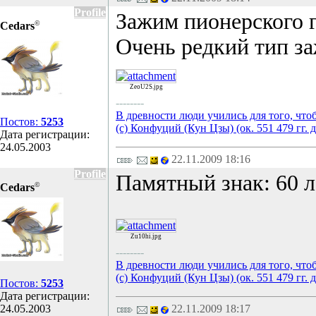
Profile
Зажим пионерского г
©
Cedars
Очень редкий тип з
ZeoU2S.jpg
--------
В древности люди учились для того, что
Постов:
5253
(с) Конфуций (Кун Цзы) (ок. 551 479 гг. д
Дата регистрации:
24.05.2003
22.11.2009 18:16
Profile
Памятный знак: 60 
©
Cedars
Zu10hi.jpg
--------
В древности люди учились для того, что
(с) Конфуций (Кун Цзы) (ок. 551 479 гг. д
Постов:
5253
Дата регистрации:
24.05.2003
22.11.2009 18:17