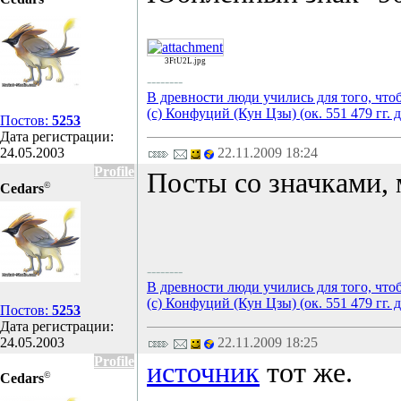
3FtU2L.jpg
--------
В древности люди учились для того, что
(с) Конфуций (Кун Цзы) (ок. 551 479 гг. д
Постов:
5253
Дата регистрации:
24.05.2003
22.11.2009 18:24
Profile
Посты со значками,
©
Cedars
--------
В древности люди учились для того, что
(с) Конфуций (Кун Цзы) (ок. 551 479 гг. д
Постов:
5253
Дата регистрации:
24.05.2003
22.11.2009 18:25
Profile
источник
тот же.
©
Cedars