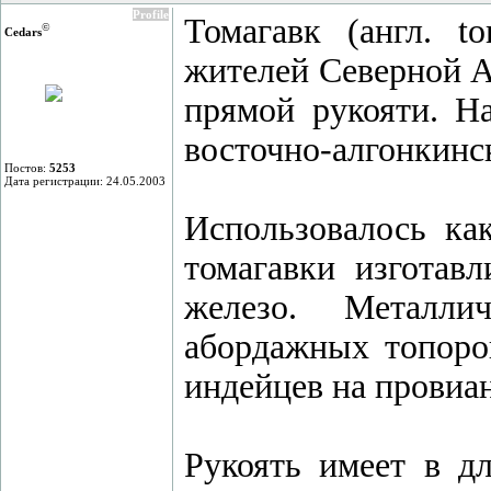
Profile
Томагавк (англ. 
©
Cedars
жителей Северной А
прямой рукояти. На
восточно-алгонкинск
Постов:
5253
Дата регистрации: 24.05.2003
Использовалось ка
томагавки изготав
железо. Металли
абордажных топоров
индейцев на провиан
Рукоять имеет в дл