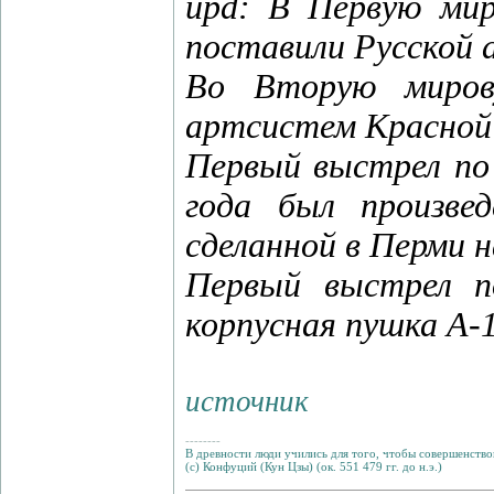
upd: В Первую мир
поставили Русской 
Во Вторую миров
артсистем Красной
Первый выстрел по
года был произве
сделанной в Перми 
Первый выстрел п
корпусная пушка А-1
источник
--------
В древности люди учились для того, чтобы совершенствов
(с) Конфуций (Кун Цзы) (ок. 551 479 гг. до н.э.)