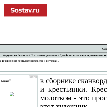
Сло
Форумы на Sostav.ru
/
Психология рекламы.
/ Дизайн молотка и его ноуменальность 
с точки зрения порталостроительства и не только...
Profile
в сборнике сканвор
©
Cedars
и крестьянки. Кре
молотком - это про
этот художник.