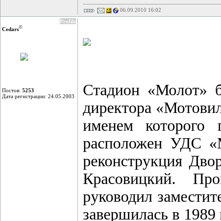
06.09.2010 16:02
Profile
©
Cedars
Стадион «Молот» б
Постов:
5253
Дата регистрации: 24.05.2003
директора «Мотовил
именем которого 
расположен УДС «М
реконструкция Двор
Красовицкий. Пр
руководил заместит
завершилась в 1989