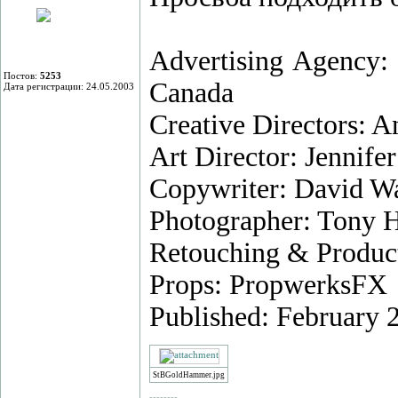
Advertising Agency:
Постов:
5253
Canada
Дата регистрации: 24.05.2003
Creative Directors: 
Art Director: Jennife
Copywriter: David W
Photographer: Tony 
Retouching & Producti
Props: PropwerksFX
Published: February 
StBGoldHammer.jpg
--------