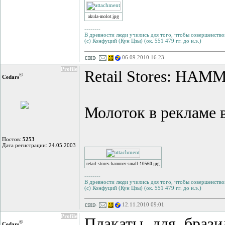
akula-molot.jpg
--------
В древности люди учились для того, чтобы совершенствов
(с) Конфуций (Кун Цзы) (ок. 551 479 гг. до н.э.)
06.09.2010 16:23
Profile
Retail Stores: HAM
©
Cedars
Молоток в рекламе 
Постов:
5253
Дата регистрации: 24.05.2003
retail-stores-hammer-small-10560.jpg
--------
В древности люди учились для того, чтобы совершенствов
(с) Конфуций (Кун Цзы) (ок. 551 479 гг. до н.э.)
12.11.2010 09:01
Profile
Плакаты для брази
©
Cedars