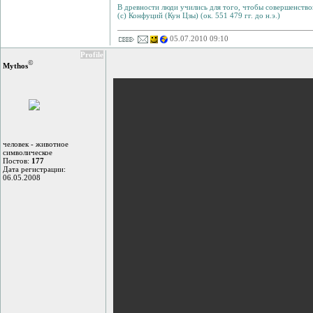
В древности люди учились для того, чтобы совершенствов
(с) Конфуций (Кун Цзы) (ок. 551 479 гг. до н.э.)
05.07.2010 09:10
Profile
©
Mythos
человек - животное
символическое
Постов:
177
Дата регистрации:
06.05.2008