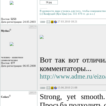
28.jpg
--------
В древности люди учились для того, чтобы совершенствов
(с) Конфуций (Кун Цзы) (ок. 551 479 гг. до н.э.)
Постов:
5253
27.03.2010 18:21
Дата регистрации: 24.05.2003
Profile
©
Mythos
человек - животное
Вот так вот отличил
символическое
Постов:
177
Дата регистрации: 06.05.2008
комментаторы...
http://www.adme.ru/eizo
15.06.2010 21:08
Profile
Strong, yet smooth
©
Cedars
Просьба подходить 