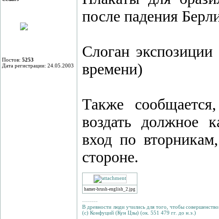
после падения Берли
Слоган экспозиции "
Постов:
5253
времени)
Дата регистрации: 24.05.2003
Также сообщается,
воздать должное к
вход по вторникам
стороне.
hamer-brush-english_2.jpg
--------
В древности люди учились для того, чтобы совершенствов
(с) Конфуций (Кун Цзы) (ок. 551 479 гг. до н.э.)