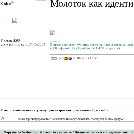
Молоток как иденти
©
Cedars
Постов:
5253
--------
Дата регистрации: 24.05.2003
В древности люди учились для того, чтобы совершенствов
(с) Конфуций (Кун Цзы) (ок. 551 479 гг. до н.э.)
29.06.2013 12:52
В настоящий момент эту тему просматривают:
участников - 0, гостей - 0.
Только зарегистрированные пользователи могут оставлять сообщения в этом форуме
Форумы на Sostav.ru
/
Психология рекламы.
/ Дизайн молотка и его ноуменальность 