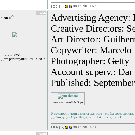
08.12.2010 06:59
Profile
Advertising Agency: 
©
Cedars
Creative Directors: S
Art Director: Guilhe
Copywriter: Marcelo 
Постов:
5253
Photographer: Getty
Дата регистрации: 24.05.2003
Account superv.: Dan
Published: Septembe
hamer-brush-english_3.jpg
--------
В древности люди учились для того, чтобы совершенствов
(с) Конфуций (Кун Цзы) (ок. 551 479 гг. до н.э.)
08.12.2010 07:00
Profile