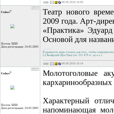
06.09.2010 16:09
Profile
Театр нового врем
©
Cedars
2009 года. Арт-дире
«Практика» Эдуард
Основой для назван
Постов:
5253
Дата регистрации: 24.05.2003
--------
В древности люди учились для того, чтобы совершенствов
(с) Конфуций (Кун Цзы) (ок. 551 479 гг. до н.э.)
06.09.2010 16:14
Profile
Молотоголовые ак
©
Cedars
кархаринообразных 
Характерный отли
Постов:
5253
напоминающая моло
Дата регистрации: 24.05.2003