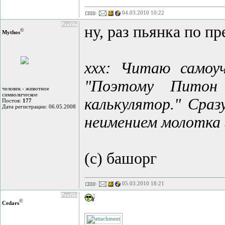
04.03.2010 10:22
Profile
ну, раз пьянка по п
©
Mythos
ххх: Читаю самоуч
"Поэтому Питон 
человек - животное
символическое
калькулятор." Сраз
Постов:
177
Дата регистрации: 06.05.2008
неимением молотка 
(с) башорг
05.03.2010 18:21
Profile
©
Cedars