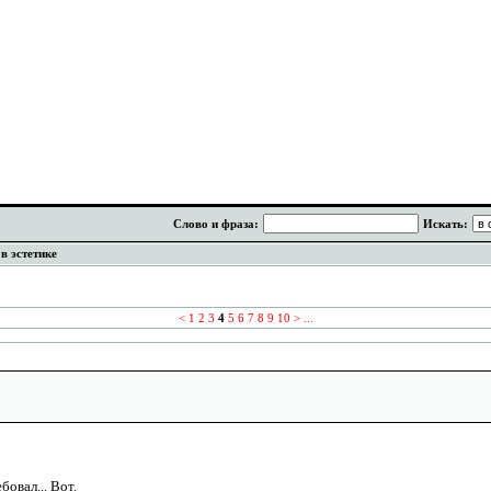
Слово и фраза:
Искать:
в эстетике
<
1
2
3
4
5
6
7
8
9
10
>
...
бовал... Вот.