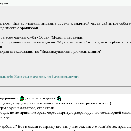
музей.
отков" При вступлении выдавать доступ к закрытой части сайта, где собст
иде вместе с брошюрой.
д всем членам клуба - Орден "Молот и партнеры"
в с передвижными экспозициями "Музей молотков" и с задачей вербовать чле
ю.
Закрытая экспозиция" по "Индивидуальным пригласительным"
ать себя. Ныне учатся для того, чтобы удивить других.
 придурошный
, - я молотки делаю
.
о целевую аудиторию, психологический портрет потребителя и пр.)
еры оружия дорогого, строители...
трада, но по привычке орать через закрытую дверь, ору и по селекторной связ
 сюды...
 добавил? Вот и скажи товарищу кто там у нас эта, как его там? Во-во, правил