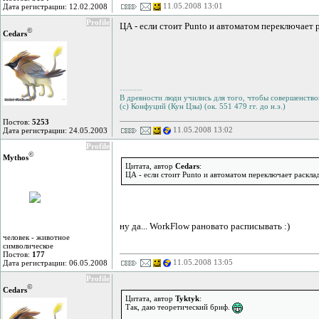
11.05.2008 13:01
Дата регистрации: 12.02.2008
Profile
ЦА - если стоит Punto и автоматом переключает
©
Cedars
--------
В древности люди учились для того, чтобы совершенствов
(с) Конфуций (Кун Цзы) (ок. 551 479 гг. до н.э.)
Постов:
5253
11.05.2008 13:02
Дата регистрации: 24.05.2003
Profile
©
Mythos
Цитата, автор
Cedars
:
ЦА - если стоит Punto и автоматом переключает раскл
ну да... WorkFlow рановато расписывать :)
человек - животное
символическое
Постов:
177
11.05.2008 13:05
Дата регистрации: 06.05.2008
Profile
©
Cedars
Цитата, автор
Tyktyk
:
Так, даю теоретический бриф.