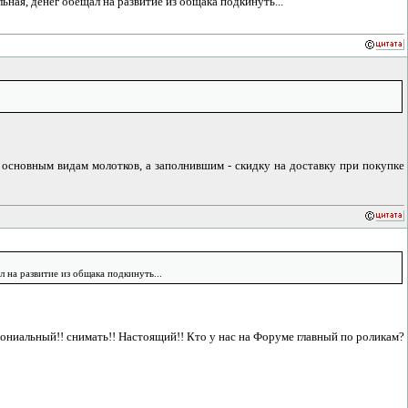
ьная, денег обещал на развитие из общака подкинуть...
 основным видам молотков, а заполнившим - скидку на доставку при покупке
 на развитие из общака подкинуть...
омониальный!! снимать!! Настоящий!! Кто у нас на Форуме главный по роликам?