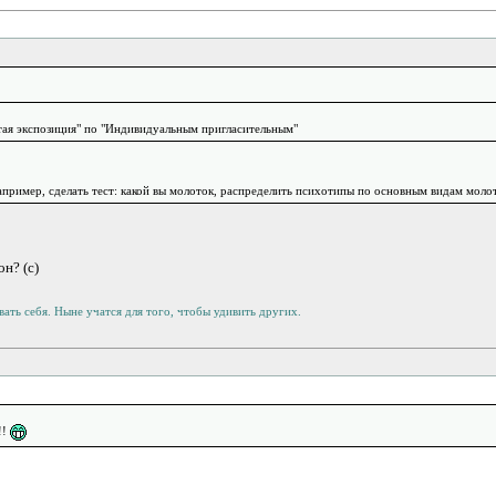
тая экспозиция" по "Индивидуальным пригласительным"
пример, сделать тест: какой вы молоток, распределить психотипы по основным видам молотк
н? (с)
ать себя. Ныне учатся для того, чтобы удивить других.
!!