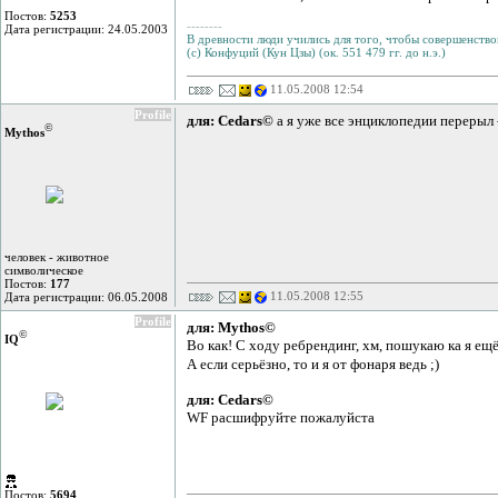
Постов:
5253
--------
Дата регистрации: 24.05.2003
В древности люди учились для того, чтобы совершенствов
(с) Конфуций (Кун Цзы) (ок. 551 479 гг. до н.э.)
11.05.2008 12:54
Profile
для: Cedars©
а я уже все энциклопедии перерыл 
©
Mythos
человек - животное
символическое
Постов:
177
11.05.2008 12:55
Дата регистрации: 06.05.2008
Profile
для: Mythos©
©
IQ
Во как! С ходу ребрендинг, хм, пошукаю ка я ещ
А если серьёзно, то и я от фонаря ведь ;)
для: Cedars©
WF расшифруйте пожалуйста
Постов:
5694