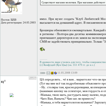
Существует магазин молотков. При магазине действует 
имхо. При музее создать "Клуб Любителей Мол
Постов:
5253
высылается на домашний адрес. В письменном в
Дата регистрации: 24.05.2003
Брошюры обновляются ежеквартально. Каждый го
в регионы - Полтора-два десятка коммивояжеро
приглашают директоров и их замов на экспозици
СМИ не задействовать принципиально. Только "
--------
В древности люди учились для того, чтобы совершенствов
(с) Конфуций (Кун Цзы) (ок. 551 479 гг. до н.э.)
11.05.2008 13:09
Profile
ЦА определить... чё я вам... маркетолог что-ли
©
IQ
(Тут вы мне всё так подробненько объясняете пр
- Ну.. столяры там, краснодеревщики, коллекцион
(нажимаю кнопку на селекторе, моя гордость и о
-Манька, твою мать, растудыть вашу налево, подь
-Чаго Ван, Ванычь? Чаю шо ли принесть?
-Манька, я тебя маркетологом назначил? Зарплату