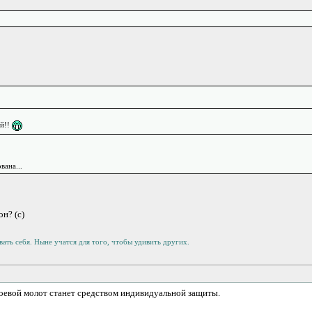
ий!!
вана...
н? (с)
ать себя. Ныне учатся для того, чтобы удивить других.
оевой молот станет средством индивидуальной защиты.