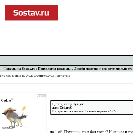
Форумы на Sostav.ru
/
Психология рекламы.
/ Дизайн молотка и его ноуменальность 
с точки зрения порталостроительства и не только...
Profile
©
Cedars
Цитата, автор
Tyktyk
:
для: Cedars©
Интересно, а я по какой статье нарвался? ???
по 1-ой. Помнишь, ты в бан хотел? И кричал и тре