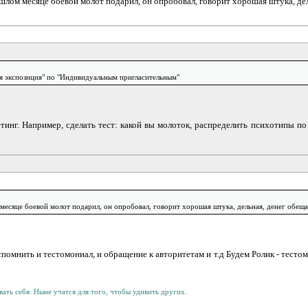
рошлом месяце боевой молот подарил, он опробовал, говорит хорошая штука, дел
я экспозиция" по "Индивидуальным пригласительным"
инг. Например, сделать тест: какой вы молоток, распределить психотипы по
 месяце боевой молот подарил, он опробовал, говорит хорошая штука, дельная, денег обещал
вспомнить и тестомониал, и обращение к авторитетам и т.д Будем Ролик - тест
ать себя. Ныне учатся для того, чтобы удивить других.