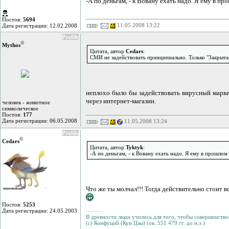
-А по деньгам, - к Вовану ехать надо. Я ему в п
Постов:
5694
11.05.2008 13:22
Дата регистрации: 12.02.2008
Profile
©
Mythos
Цитата, автор
Cedars
:
СМИ не задействовать принципиально. Только "Закрыта
неплохо было бы задействовать вирусный маркет
через интернет-магазин.
человек - животное
символическое
Постов:
177
Дата регистрации: 06.05.2008
11.05.2008 13:24
Profile
©
Cedars
Цитата, автор
Tyktyk
:
-А по деньгам, - к Вовану ехать надо. Я ему в прошлом
Что же ты молчал!!! Тогда действительно стоит 
Постов:
5253
Дата регистрации: 24.05.2003
--------
В древности люди учились для того, чтобы совершенствов
(с) Конфуций (Кун Цзы) (ок. 551 479 гг. до н.э.)