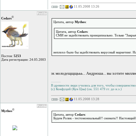
11.05.2008 13:26
Profile
©
Cedars
Цитата, автор
Mythos
:
Цитата, автор
Cedars
:
СМИ не задействовать принципиально. Только "Закры
неплохо было бы задействовать вирусный маркетинг. На
Постов:
5253
Дата регистрации: 24.05.2003
эх молодещщщььь... Андрюша... вы хотите миллио
--------
В древности люди учились для того, чтобы совершенствов
(с) Конфуций (Кун Цзы) (ок. 551 479 гг. до н.э.)
11.05.2008 13:28
Profile
©
Mythos
Цитата, автор
Cedars
:
Будем Ролик - тестомониальный!! снимать!! Настоящий