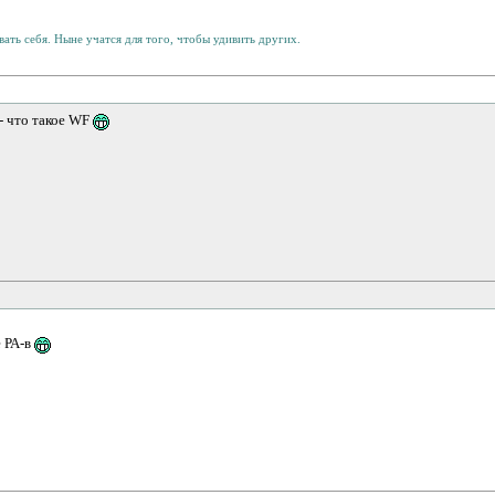
ать себя. Ныне учатся для того, чтобы удивить других.
- что такое WF
ё РА-в