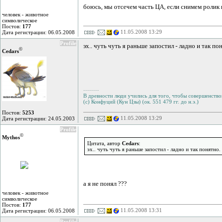
боюсь, мы отсечем часть ЦА, если снимем ролик 
человек - животное
символическое
Постов:
177
11.05.2008 13:29
Дата регистрации: 06.05.2008
Profile
эх.. чуть чуть я раньше запостил - ладно и так по
©
Cedars
--------
В древности люди учились для того, чтобы совершенствов
(с) Конфуций (Кун Цзы) (ок. 551 479 гг. до н.э.)
Постов:
5253
11.05.2008 13:29
Дата регистрации: 24.05.2003
Profile
©
Mythos
Цитата, автор
Cedars
:
эх.. чуть чуть я раньше запостил - ладно и так понятно.
а я не понял ???
человек - животное
символическое
Постов:
177
11.05.2008 13:31
Дата регистрации: 06.05.2008
Profile