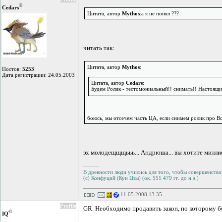
©
Cedars
Цитата, автор
Mythos
:а я не понял ???
читать так:
Цитата, автор
Mythos
:
Постов:
5253
Дата регистрации: 24.05.2003
Цитата, автор
Cedars
:
Будем Ролик - тестомониальный!! снимать!! Настоящ
боюсь, мы отсечем часть ЦА, если снимем ролик про Во
эх молодещщщььь... Андрюша... вы хотите миллио
--------
В древности люди учились для того, чтобы совершенствов
(с) Конфуций (Кун Цзы) (ок. 551 479 гг. до н.э.)
11.05.2008 13:35
Profile
GR. Необходимо продавить закон, по которому б
©
IQ