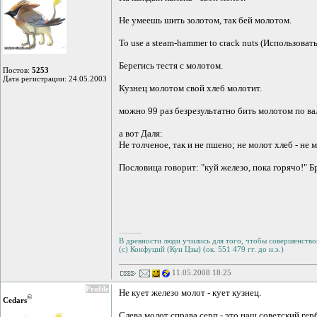
Не умеешь шить золотом, так бей молотом.
To use a steam-hammer to crack nuts (Использоват
Берегись тестя с молотом.
Постов:
5253
Дата регистрации: 24.05.2003
Кузнец молотом свой хлеб молотит.
можно 99 раз безрезультатно бить молотом по валу
а вот Даля:
Не толченое, так и не пшено; не молот хлеб - не м
Пословица говорит: "куй железо, пока горячо!" Б
--------
В древности люди учились для того, чтобы совершенствов
(с) Конфуций (Кун Цзы) (ок. 551 479 гг. до н.э.)
11.05.2008 18:25
Profile
Не кует железо молот - кует кузнец.
©
Cedars
Слева молот справа серп - это наш советский гер