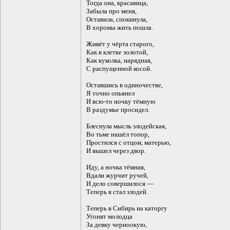
Тогда она, красавица,
Забыла про меня,
Оставила, спокинула,
В хоромы жить пошла.
Живёт у чёрта старого,
Как в клетке золотой,
Как куколка, нарядная,
С распущенной косой.
Оставшись в одиночестве,
Я точно опьянел
И всю-то ночку тёмную
В раздумье просидел.
Блеснула мысль злодейская,
Во тьме нашёл топор,
Простился с отцом, матерью,
И вышел через двор.
Иду, а ночка тёмная,
Вдали журчит ручей,
И дело совершилося —
Теперь я стал злодей.
Теперь в Сибирь на каторгу
Угонят молодца
За девку черноокую,