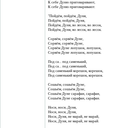
К себе Дуню приговаривают,
К себе Дуню приговаривают.
"Пойдём, пойдём, Дуня,
Пойдём, пойдём, Дуня,
Пойдём, Дуня, во лесок, во лесок,
Пойдём, Дуня, во лесок, во лесок.
Сорвём, сорвём Дуне,
Сорвём, сорвём Дуне,
Сорвём Дуне лопушок, лопушок,
Сорвём Дуне лопушок, лопушок.
Под са... под саменький,
Под са... под саменький,
Под саменький корешок, корешок,
Под саменький корешок, корешок.
Сошьём, сошьём Дуне,
Сошьём, сошьём Дуне,
Сошьём Дуне сарафан, сарафан,
Сошьём Дуне сарафан, сарафан.
Носи, носи, Дуня,
Носи, носи, Дуня,
Носи, Дуня, не марай, не марай,
Носи, Дуня, не марай, не марай.