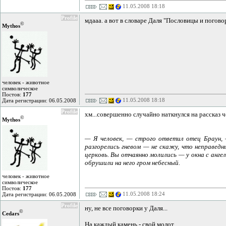
11.05.2008 18:18
Profile
мдааа. а вот в словаре Даля "Пословицы и поговор
©
Mythos
человек - животное
символическое
Постов:
177
11.05.2008 18:18
Дата регистрации: 06.05.2008
Profile
хм...совершенно случайно наткнулся на рассказ ч
©
Mythos
— Я человек, — строго ответил отец Браун, 
разгорелись гневом — не скажу, что неправедн
церковь. Вы отчаянно молились — у окна с анге
обрушили на него гром небесный.
человек - животное
символическое
Постов:
177
11.05.2008 18:24
Дата регистрации: 06.05.2008
Profile
ну, не все поговорки у Даля...
©
Cedars
На каждый камень - свой молот.