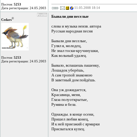
Постов:
5253
11.05.2008 18:14
Дата регистрации: 24.05.2003
Profile
Бывали дни веселые
©
Cedars
слова и музыка неизв. автора
Русская народная песня
Бывали дни веселые,
Гулял я, молодец,
Не знал тоски-кручинушки,
Как вольный удалец.
Постов:
5253
Дата регистрации: 24.05.2003
Бывало, вспашешь пашенку,
Лошадок уберёшь,
А сам тропой знакомою
В заветный дом пойдёшь.
Она уж дожидается,
Красавица, меня,
Глаза полуоткрытые,
Румяна и бела.
Однажды. в конце осени,
Пришел любви конец,
И к ней приезжий с ярмарки
Присватался купец.