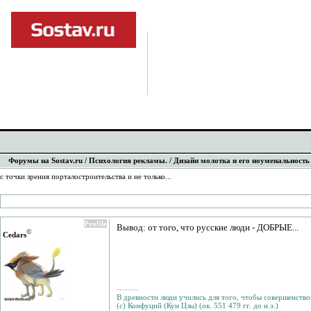
Форумы на Sostav.ru
/
Психология рекламы.
/ Дизайн молотка и его ноуменальность 
с точки зрения порталостроительства и не только...
Profile
Вывод: от того, что русские люди - ДОБРЫЕ...
©
Cedars
--------
В древности люди учились для того, чтобы совершенствов
(с) Конфуций (Кун Цзы) (ок. 551 479 гг. до н.э.)