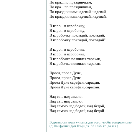
По пра... по праздничкам,
По пра... по праздничкам,
По праздничкам надевай, надевай,
По праздничкам надевай, надевай.
В коро... в коробочку,
В коро... в коробочку,
В коробочку покладай, покладай,
В коробочку покладай, покладай".
В коро... в коробочке,
В коро... в коробочке,
В коробочке появился таракан,
В коробочке появился таракан.
Проел, проел Дуне,
Проел, проел Дуне,
Проел Дуне сарафан, сарафан,
Проел Дуне сарафан, сарафан.
Над са... над самою,
Над са... над самою,
Над самою над бедой, над бедой,
Над самою над бедой, над бедой.
--------
В древности люди учились для того, чтобы совершенствов
(с) Конфуций (Кун Цзы) (ок. 551 479 гг. до н.э.)