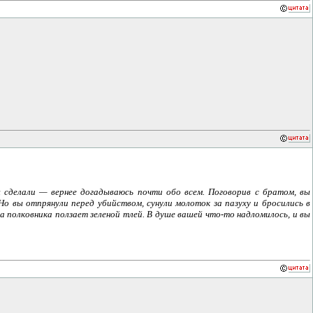
 сделали — вернее догадываюсь почти обо всем. Поговорив с братом, вы
Но вы отпрянули перед убийством, сунули молоток за пазуху и бросились в
а полковника ползает зеленой тлей. В душе вашей что-то надломилось, и вы