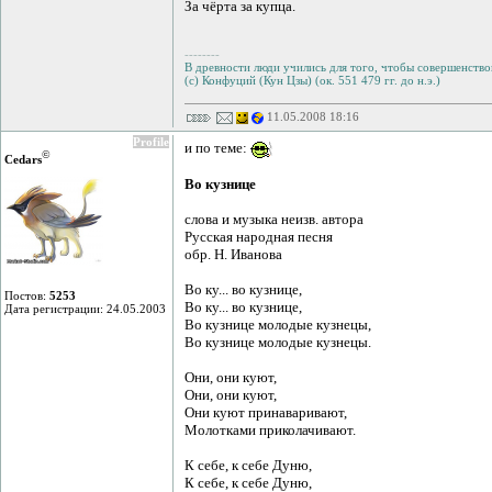
За чёрта за купца.
--------
В древности люди учились для того, чтобы совершенствов
(с) Конфуций (Кун Цзы) (ок. 551 479 гг. до н.э.)
11.05.2008 18:16
Profile
и по теме:
©
Cedars
Во кузнице
слова и музыка неизв. автора
Русская народная песня
обр. Н. Иванова
Во ку... во кузнице,
Постов:
5253
Во ку... во кузнице,
Дата регистрации: 24.05.2003
Во кузнице молодые кузнецы,
Во кузнице молодые кузнецы.
Они, они куют,
Они, они куют,
Они куют принаваривают,
Молотками приколачивают.
К себе, к себе Дуню,
К себе, к себе Дуню,