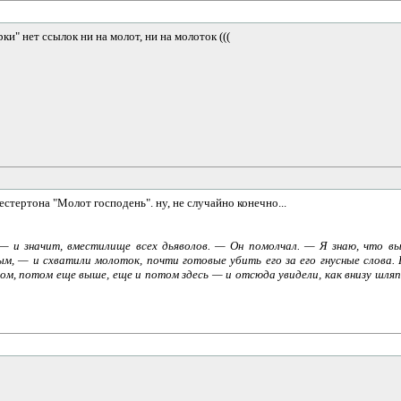
ки" нет ссылок ни на молот, ни на молоток (((
естертона "Молот господень". ну, не случайно конечно...
— и значит, вместилище всех дьяволов. — Он помолчал. — Я знаю, что вы
ым, — и схватили молоток, почти готовые убить его за его гнусные слова. 
лом, потом еще выше, еще и потом здесь — и отсюда увидели, как внизу шляп