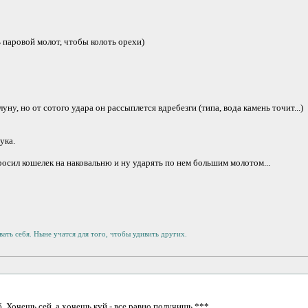
ь паровой молот, чтобы колоть орехи)
ну, но от сотого удара он рассыплется вдребезги (типа, вода камень точит...)
ука.
росил кошелек на наковальню и ну ударять по нем большим молотом...
ать себя. Ныне учатся для того, чтобы удивить других.
б. Хочешь сей, а хочешь куй - все равно получишь ***