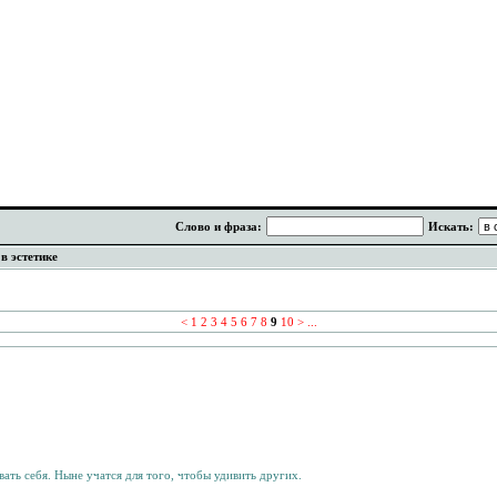
Слово и фраза:
Искать:
в эстетике
<
1
2
3
4
5
6
7
8
9
10
>
...
ать себя. Ныне учатся для того, чтобы удивить других.