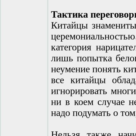
Тактика переговор
Китайцы знамениты
церемониальность
категория нарицате
лишь попытка белог
неумение понять ки
все китайцы облад
игнорировать мног
ни в коем случае н
надо подумать о том
Нельзя также начи