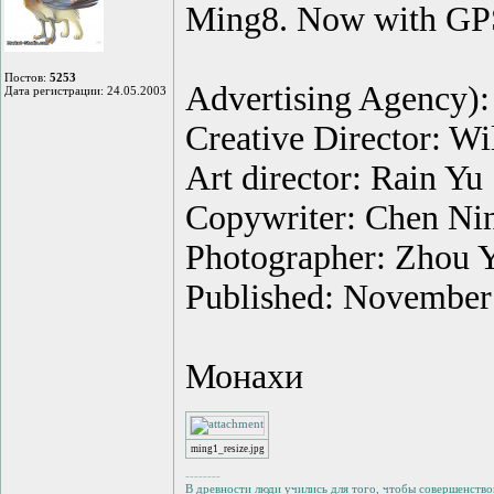
Ming8. Now with GPS
Постов:
5253
Advertising Agency)
Дата регистрации: 24.05.2003
Creative Director: Wi
Art director: Rain Yu
Copywriter: Chen Ni
Photographer: Zhou 
Published: November
Монахи
ming1_resize.jpg
--------
В древности люди учились для того, чтобы совершенствов