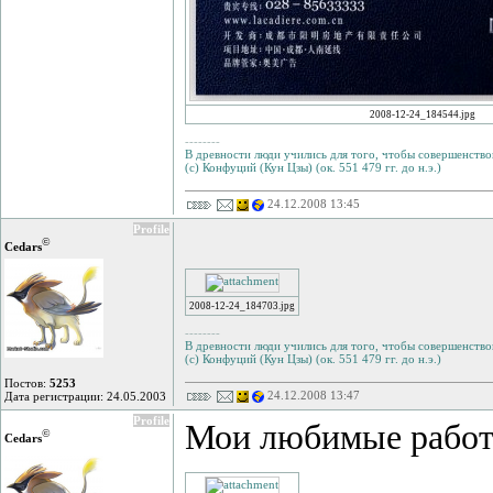
2008-12-24_184544.jpg
--------
В древности люди учились для того, чтобы совершенствов
(с) Конфуций (Кун Цзы) (ок. 551 479 гг. до н.э.)
24.12.2008 13:45
Profile
©
Cedars
2008-12-24_184703.jpg
--------
В древности люди учились для того, чтобы совершенствов
(с) Конфуций (Кун Цзы) (ок. 551 479 гг. до н.э.)
Постов:
5253
24.12.2008 13:47
Дата регистрации: 24.05.2003
Profile
Мои любимые работы
©
Cedars