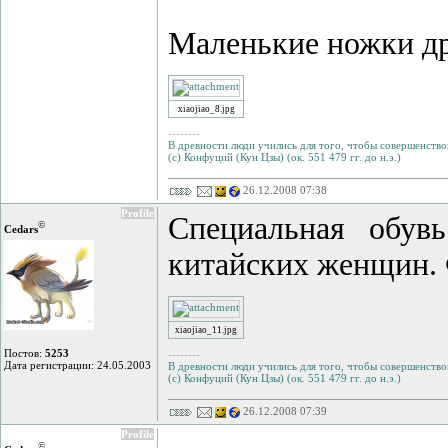
Маленькие ножки др
xiaojiao_8.jpg
--------
В древности люди учились для того, чтобы совершенствов
(с) Конфуций (Кун Цзы) (ок. 551 479 гг. до н.э.)
26.12.2008 07:38
Profile
Специальная обув
©
Cedars
китайских женщин. 
xiaojiao_11.jpg
Постов:
5253
--------
Дата регистрации: 24.05.2003
В древности люди учились для того, чтобы совершенствов
(с) Конфуций (Кун Цзы) (ок. 551 479 гг. до н.э.)
26.12.2008 07:39
Profile
©