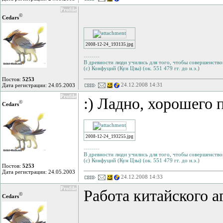
Profile
©
Cedars
2008-12-24_193135.jpg
--------
В древности люди учились для того, чтобы совершенствов
(с) Конфуций (Кун Цзы) (ок. 551 479 гг. до н.э.)
Постов:
5253
24.12.2008 14:31
Дата регистрации: 24.05.2003
Profile
:) Ладно, хорошего п
©
Cedars
2008-12-24_193255.jpg
--------
В древности люди учились для того, чтобы совершенствов
(с) Конфуций (Кун Цзы) (ок. 551 479 гг. до н.э.)
Постов:
5253
Дата регистрации: 24.05.2003
24.12.2008 14:33
Profile
Работа китайского 
©
Cedars