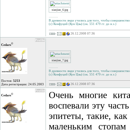
xiaojiao_6.jpg
--------
В древности люди учились для того, чтобы совершенствов
(с) Конфуций (Кун Цзы) (ок. 551 479 гг. до н.э.)
26.12.2008 07:36
Profile
©
Cedars
xiaojiao_7.jpg
--------
В древности люди учились для того, чтобы совершенствов
(с) Конфуций (Кун Цзы) (ок. 551 479 гг. до н.э.)
Постов:
5253
26.12.2008 07:36
Дата регистрации: 24.05.2003
Profile
Очень многие кита
©
Cedars
воспевали эту част
эпитеты, такие, как
маленьким стопам