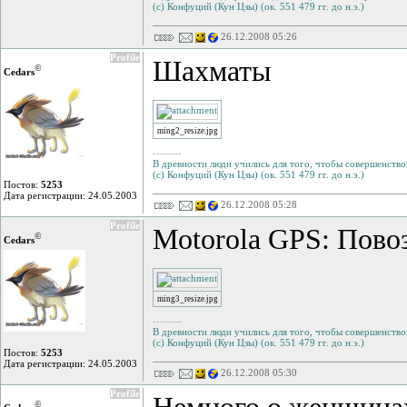
(с) Конфуций (Кун Цзы) (ок. 551 479 гг. до н.э.)
26.12.2008 05:26
Profile
Шахматы
©
Cedars
ming2_resize.jpg
--------
В древности люди учились для того, чтобы совершенствов
(с) Конфуций (Кун Цзы) (ок. 551 479 гг. до н.э.)
Постов:
5253
Дата регистрации: 24.05.2003
26.12.2008 05:28
Profile
Motorola GPS: Пово
©
Cedars
ming3_resize.jpg
--------
В древности люди учились для того, чтобы совершенствов
(с) Конфуций (Кун Цзы) (ок. 551 479 гг. до н.э.)
Постов:
5253
Дата регистрации: 24.05.2003
26.12.2008 05:30
Profile
©