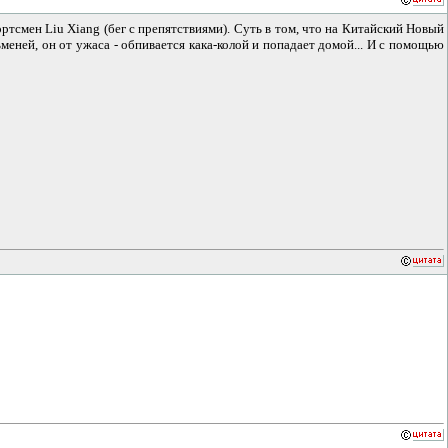
ортсмен Liu Xiang (бег с препятствиями). Суть в том, что на Китайский Новый
ьменей, он от ужаса - обпивается кака-колой и попадает домой... И с помощью