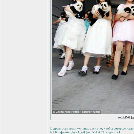
sobaki001.jp
--------
В древности люди учились для того, чтобы совершенствов
(с) Конфуций (Кун Цзы) (ок. 551 479 гг. до н.э.)