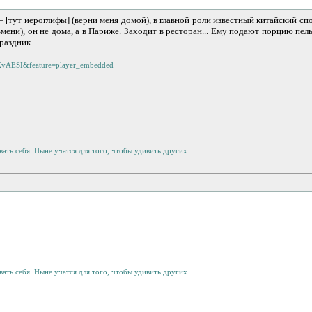
– [тут иероглифы] (верни меня домой), в главной роли известный китайский сп
ьмени), он не дома, а в Париже. Заходит в ресторан... Ему подают порцию пел
аздник...
7KvAESI&feature=player_embedded
ать себя. Ныне учатся для того, чтобы удивить других.
ать себя. Ныне учатся для того, чтобы удивить других.