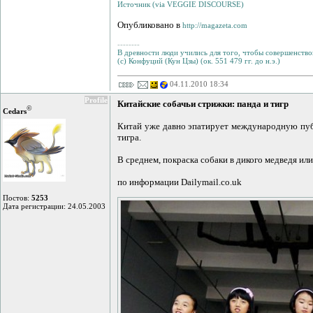
Источник (via VEGGIE DISCOURSE)
Опубликовано в
http://magazeta.com
--------
В древности люди учились для того, чтобы совершенствов
(с) Конфуций (Кун Цзы) (ок. 551 479 гг. до н.э.)
04.11.2010 18:34
Profile
Китайские собачьи стрижки: панда и тигр
©
Cedars
Китай уже давно эпатирует международную пуб
тигра.
В среднем, покраска собаки в дикого медведя или
по информации Dailymail.co.uk
Постов:
5253
Дата регистрации: 24.05.2003