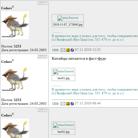
Profile
©
Cedars
2010-11-07_173840.jpg
--------
В древности люди учились для того, чтобы совершенствов
(с) Конфуций (Кун Цзы) (ок. 551 479 гг. до н.э.)
Постов:
5253
07.11.2010 12:55
Дата регистрации: 24.05.2003
Profile
Китайцы питаются в фаст-фуде
©
Cedars
fast01.jpg
--------
В древности люди учились для того, чтобы совершенствов
(с) Конфуций (Кун Цзы) (ок. 551 479 гг. до н.э.)
Постов:
5253
27.11.2010 08:44
Дата регистрации: 24.05.2003
Profile
©
Cedars
fast02.jpg