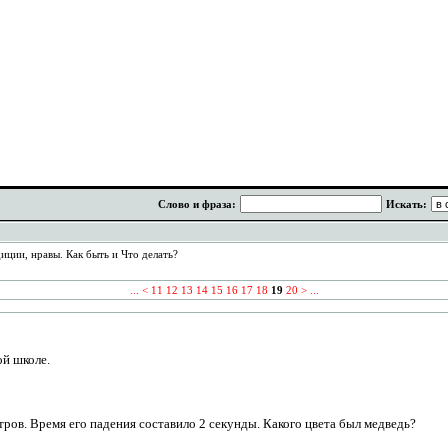
Слово и фраза:
Искать:
иции, нравы. Как быть и Что делать?
...
<
11
12
13
14
15
16
17
18
19
20
>
...
ой школе.
ров. Время его падения составило 2 секунды. Какого цвета был медведь?