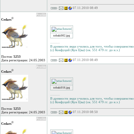
07.11.2010 08:49
Profile
©
Cedars
sobaki002.jpg
--------
В древности люди учились для того, чтобы совершенствов
(с) Конфуций (Кун Цзы) (ок. 551 479 гг. до н.э.)
Постов:
5253
07.11.2010 08:49
Дата регистрации: 24.05.2003
Profile
©
Cedars
sobaki016.jpg
--------
В древности люди учились для того, чтобы совершенствов
(с) Конфуций (Кун Цзы) (ок. 551 479 гг. до н.э.)
Постов:
5253
07.11.2010 08:50
Дата регистрации: 24.05.2003
Profile
©
Cedars