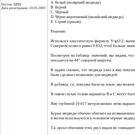
А. Белый (полярный медведь)
Постов:
5253
B. Бурый
Дата регистрации: 24.05.2003
C. Чёрный
D. Чёрно-коричневый (малайский медведь)
E. Серый (гризли)
Решение:
Используя классическую формулу S=gt2/2, вычис
Северном полюсе равно 9.832, чтоб больше значе
Посмотрев на таблицу значений, мы видим, чт
находится на 44° северной широты.
В задаче сказано, что медведь упал в яму-ловуш
была сделана специально для медведей.
В добавок, т.к. ловушка была на земле, мы може
В таком случае только варианты B и C могут быт
Яму глубиной 19.617 метров можно легко вырыть 
Бурые медведи обычно обитают на возвышенностя
и желчи используются в основном чёрные медвед
Т.к. ареал обитания этих двух видов не совпадае