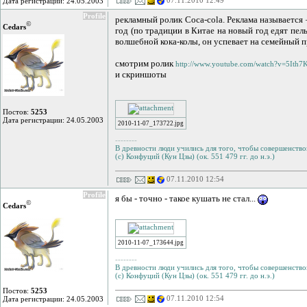
07.11.2010 12:49
Дата регистрации: 24.05.2003
Profile
рекламный ролик Coca-cola. Реклама называется 
©
Cedars
год (по традиции в Китае на новый год едят пел
волшебной кока-колы, он успевает на семейный пр
смотрим ролик
http://www.youtube.com/watch?v=5Ith
и скриншоты
Постов:
5253
Дата регистрации: 24.05.2003
2010-11-07_173722.jpg
--------
В древности люди учились для того, чтобы совершенствов
(с) Конфуций (Кун Цзы) (ок. 551 479 гг. до н.э.)
07.11.2010 12:54
Profile
я бы - точно - такое кушать не стал...
©
Cedars
2010-11-07_173644.jpg
--------
В древности люди учились для того, чтобы совершенствов
(с) Конфуций (Кун Цзы) (ок. 551 479 гг. до н.э.)
Постов:
5253
07.11.2010 12:54
Дата регистрации: 24.05.2003