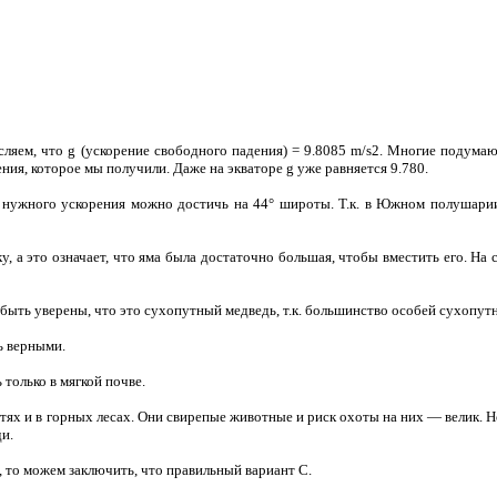
ляем, что g (ускорение свободного падения) = 9.8085 m/s2. Многие подумают,
ния, которое мы получили. Даже на экваторе g уже равняется 9.780.
о нужного ускорения можно достичь на 44° широты. Т.к. в Южном полушарии
ку, а это означает, что яма была достаточно большая, чтобы вместить его. Н
м быть уверены, что это сухопутный медведь, т.к. большинство особей сухоп
ь верными.
только в мягкой почве.
х и в горных лесах. Они свирепые животные и риск охоты на них — велик. Но
и.
т, то можем заключить, что правильный вариант C.