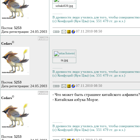
sobaki020.jpg
--------
В древности люди учились для того, чтобы совершенствов
(с) Конфуций (Кун Цзы) (ок. 551 479 гг. до н.э.)
Постов:
5253
07.11.2010 08:50
Дата регистрации: 24.05.2003
Profile
©
Cedars
tn.jpg
--------
В древности люди учились для того, чтобы совершенствов
(с) Конфуций (Кун Цзы) (ок. 551 479 гг. до н.э.)
Постов:
5253
07.11.2010 08:50
Дата регистрации: 24.05.2003
Profile
- Что может быть страшнее китайского алфавита?
©
Cedars
- Китайская азбука Морзе.
--------
В древности люди учились для того, чтобы совершенствов
(с) Конфуций (Кун Цзы) (ок. 551 479 гг. до н.э.)
Постов:
5253