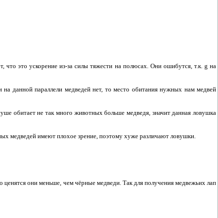
 что это ускорение из-за силы тяжести на полюсах. Они ошибутся, т.к. g на
 на данной параллели медведей нет, то место обитания нужных нам медвей
а суше обитает не так много животных больше медведя, значит данная ловушка
утных медведей имеют плохое зрение, поэтому хуже различают ловушки.
 ценятся они меньше, чем чёрные медведи. Так для получения медвежьих лап