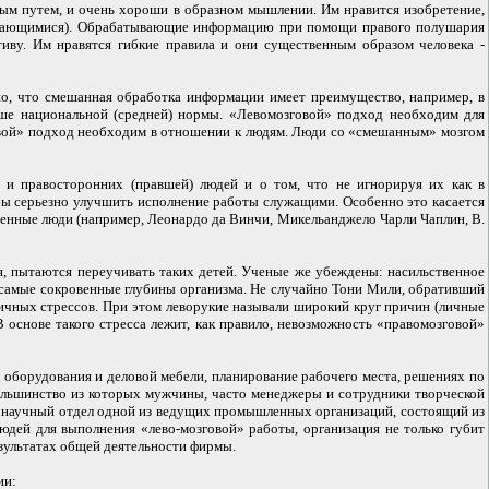
м путем, и очень хороши в образном мышлении. Им нравится изобретение,
бливающимися). Обрабатывающие информацию при помощи правого полушария
иву. Им нравятся гибкие правила и они существенным образом человека -
но, что смешанная обработка информации имеет преимущество, например, в
ыше национальной (средней) нормы. «Левомозговой» подход необходим для
говой» подход необходим в отношении к людям. Люди со «смешанным» мозгом
 и правосторонних (правшей) людей и о том, что не игнорируя их как в
 бы серьезно улучшить исполнение работы служащими. Особенно это касается
ренные люди (например, Леонардо да Винчи, Микельанджело Чарли Чаплин, В.
ля, пытаются переучивать таких детей. Ученые же убеждены: насильственное
в самые сокровенные глубины организма. Не случайно Тони Мили, обративший
ичных стрессов. При этом леворукие называли широкий круг причин (личные
 основе такого стресса лежит, как правило, невозможность «правомозговой»
оборудования и деловой мебели, планирование рабочего места, решениях по
большинство из которых мужчины, часто менеджеры и сотрудники творческой
, а научный отдел одной из ведущих промышленных организаций, состоящий из
юдей для выполнения «лево-мозговой» работы, организация не только губит
езультатах общей деятельности фирмы.
ии: