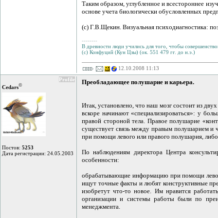
Таким образом, углубленное и всестороннее изу
основе учета биологически обусловленных предп
(c) Г.В.Щекин. Визуальная психодиагностика: по
--------
В древности люди учились для того, чтобы совершенствов
(с) Конфуций (Кун Цзы) (ок. 551 479 гг. до н.э.)
12.10.2008 11:13
Profile
Преобладающее полушарие и карьера.
©
Cedars
Итак, установлено, что наш мозг состоит из дву
вскоре начинают «специализироваться»: у боль
правой стороной тела. Правое полушарие «кон
существует связь между правым полушарием и 
при помощи левого или правого полушария, либо
Постов:
5253
По наблюдениям директора Центра консульт
Дата регистрации: 24.05.2003
особенности:
обрабатывающие информацию при помощи левого
ищут точные факты и любят конструктивные пре
изобретут что-то новое. Им нравится работа
организации и системы работы были по преи
менеджмента.