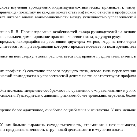
снове изучения врожденных индивидуально-типических признаков, к числу
правленца (поскольку не каждый может стать им) можно отнести к профессиям
вляет интерес анализ взаимозависимости между успешностью управленческой
Блинов Б. В. Прогнозирование особенностей склада руководителей на основе
ния пальцев, доминирование правого или левого глаза, ведущую руку:
редмет, находящийся на расстоянии двух-трех метров, глядя на него через
считается тот, при закрывании которого предмет исчезает из поля зрения, или
ясь на нем сверху, а левая располагается под правым предплечьем, значит, в
 профиля: а) сочетание правого ведущего глаза, левого типа переплетения
гической пригодности к управленческой деятельности соответствуют профили
Они несколько медленнее соображают по сравнению с «правоглазыми» и у них
исимости. Руководители с данным признаком более тревожны, нервозны, более
едение более адаптивное, они более социабельны и контактны. У них меньше
 У них больше выражены самодостаточность, стремление к независимости,
ены предрасположенность к групповой деятелньости и «чувство локтя».