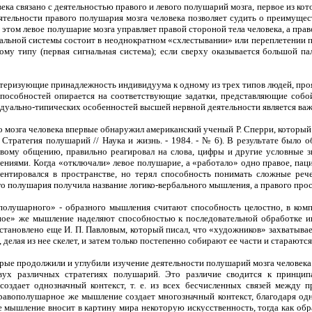
ека связано с деятельностью правого и левого полушарий мозга, первое из кот
ятельности правого полушария мозга человека позволяет судить о преимущес
том левое полушарие мозга управляет правой стороной тела человека, а право
альной системы состоит в неоднократном «схлестывании» или переплетении пал
ому типу (первая сигнальная система); если сверху оказывается большой па
ктеризующие принадлежность индивидуума к одному из трех типов людей, про
 способностей опирается на соответствующие задатки, представляющие собо
дуально-типических особенностей высшей нервной деятельности является ва
о мозга человека впервые обнаружил американский ученый Р. Сперри, которы
. Стратегия полушарий // Наука и жизнь. - 1984. - № 6). В результате было
евому общению, правильно реагировал на слова, цифры и другие условные зн
ниями. Когда «отключали» левое полушарие, а «работало» одно правое, пацие
ентировался в пространстве, но терял способность понимать сложные рече
ого полушария получила название логико-вербального мышления, а правого про
олушарного» - образного мышления считают способность целостно, в комп
ое» же мышление наделяют способностью к последовательной обработке инф
тановлено еще И. П. Павловым, который писал, что «художников» захватывает
делая из нее скелет, и затем только постепенно собирают ее части и стараются 
рые продолжили и углубили изучение деятельности полушарий мозга человека. 
ух различных стратегиях полушарий. Это различие сводится к принципа
оздает однозначный контекст, т. е. из всех бесчисленных связей между п
равополушарное же мышление создает многозначный контекст, благодаря од
ое мышление вносит в картину мира некоторую искусственность, тогда как о