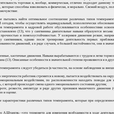
еятельность торговая и, вообще, коммерческая, отлично подходит данному 
ия, которые способны взволновать и физически, и морально. Свежий воздух, по
амочувствие.
е пытались найти оптимальное соотношение различных типов темперамент
И сегодня, чтобы осуществлять индивидуальный, психологически обоснован
в темперамента в кадровой работе обусловливается особенностями освоен
тановлено (13), что у сангвиника двигательные навыки образуются весьма 
рочностью и помехоустойчивостью. У холериков движения резкие, напряжен
 сангвиников, однако после тренировки деятельность первых приближ
ованности движений, а в ряде случаев, и большей настойчивости, они в зна
нные, хаотичные движения. Навыки вырабатываются с трудом и легко тормозят
а (13). Описанные особенности в значительной степени проявляются и в други
темперамента следует убедиться (в частности, на основе наблюдения за внеш
ью энергичности работник стремится к новому, пытается воздействовать на окр
эмоциональным воздействиям, по расположенности находить поводы для эм
ь, с которой происходит смена одного эмоционального состояния другим;
оте, резкости, амплитуде и ряде других признаков мышечного движения (ч
ю и оценке.
е характеристики различных типов темперамента, которые при определенно
 А.Штангля,- «это термометр для измерения возбудимости в ходе деятельн