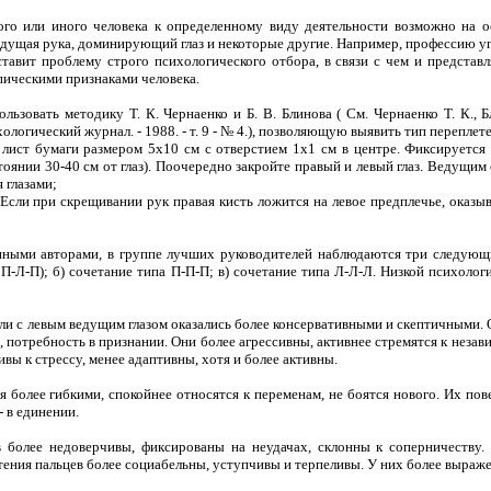
го или иного человека к определенному виду деятельности возможно на о
ведущая рука, доминирующий глаз и некоторые другие. Например, профессию у
тавит проблему строго психологического отбора, в связи с чем и предста
ическими признаками человека.
ьзовать методику Т. К. Чернаенко и Б. В. Блинова ( См. Чернаенко Т. К., 
огический журнал. - 1988. - т. 9 - № 4.), позволяющую выявить тип переплете
лист бумаги размером 5х10 см с отверстием 1х1 см в центре. Фиксируется п
тоянии 30-40 см от глаз). Поочередно закройте правый и левый глаз. Ведущим 
 глазами;
сли при скрещивании рук правая кисть ложится на левое предплечье, оказыва
нными авторами, в группе лучших руководителей наблюдаются три следующих
 П-Л-П); б) сочетание типа П-П-П; в) сочетание типа Л-Л-Л. Низкой психоло
и с левым ведущим глазом оказались более консервативными и скептичными. 
потребность в признании. Они более агрессивны, активнее стремятся к незав
вы к стрессу, менее адаптивны, хотя и более активны.
 более гибкими, спокойнее относятся к переменам, не боятся нового. Их пов
 в единении.
в более недоверчивы, фиксированы на неудачах, склонны к соперничеству.
тения пальцев более социабельны, уступчивы и терпеливы. У них более выраж