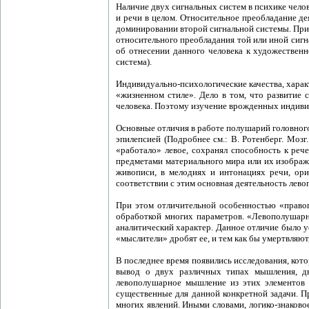
Наличие двух сигнальных систем в психике челов
и речи в целом. Относительное преобладание де
доминировании второй сигнальной системы. При э
относительного преобладания той или иной сигн
об отнесении данного человека к художественн
система).
Индивидуально-психологические качества, хара
«жизненном стиле». Дело в том, что развитие
человека. Поэтому изучение врожденных индиви
Основные отличия в работе полушарий головног
эпилепсией (Подробнее см.: В. Ротенберг. Мозг
«работало» левое, сохранял способность к реч
предметами материального мира или их изображе
живописи, в мелодиях и интонациях речи, ори
соответствии с этим основная деятельность лев
При этом отличительной особенностью «правоп
обработкой многих параметров. «Левополушарн
аналитический характер. Данное отличие было ус
«мыслители» дробят ее, и тем как бы умертвляют, 
В последнее время появились исследования, кото
вывод о двух различных типах мышления, дв
левополушарное мышление из этих элементов с
существенные для данной конкретной задачи. П
многих явлений. Иными словами, логико-знаков