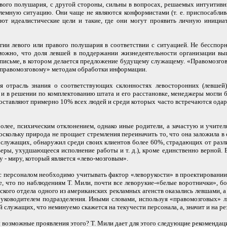
о полушария, с другой стороны, сильны в вопросах, решаемых интуитивны
блемную ситуацию. Они чаще не являются конформистами (т. е. приспоса
ют идеалистические цели и такие, где они могут проявить личную инициат
ии левого или правого полушария в соответствии с ситуацией. Не бесспор
можно, что доля левшей в поддержании жизнедеятельности организации в
, в письме, в котором делается предложение будущему служащему. «Правомоз
«правомозговому» методам обработки информации.
я отрасль знания о соответствующих склонностях левосторонних (левшей)
к и в решении по комплектованию штата и его расстановке, менеджеры могли
составляют примерно 10% всех людей и среди которых часто встречаются ода
более, психическим отклонением, однако иные родители, а зачастую и учите
оскольку природа не прощает стремления переиначить то, что она заложила 
 служащих, обнаружил среди своих клиентов более 60%, страдающих от разл
ры, ухудшающееся исполнение работы и т. д.), кроме единственно верной. В
 - миру, который является «лево-мозговым».
с персоналом необходимо учитывать фактор «леворукости» в проектировании 
ее, что по наблюдениям Т. Мили, почти все леворукие-«белые воротнички», 
ческого отдела одного из американских рекламных агенств оказались левшами
 руководителем подразделения. Иными словами, используя «правомозговых» л
 служащих, что неминуемо скажется на текучести персонала, а, значит и на р
вы возможные проявления этого? Т. Мили дает для этого следующие рекомендац