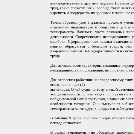
взаимодействием с другими людьми. Поэтому д
труд, яркие впечатления и, вообще, такие занят
укрепить и поддержать их здоровье и хорошее с
Таким образом, уже в далеком прошлом учены
отдельного индивидуума и общества в целом. 
темперамента. Важность учета различных типо
деятельности. Современными исследованиями ус
ошибок». Сформированные навыки отличаются п
навыки образуются с большим трудом, чем у
координированные. Благодаря точности и соглас
труда.
Для меланхоликов характерны скованные, неувере
неожиданностей и осложнений, им противопоказан
Для отнесения работника к определенному типу 
всего, таких черт (5):
активность. О ней судят по тому с какой степен
эмоциональность. О ней судят по чуткости к 
побудительной силой поступков, а также скорост
особенности моторики. Они выступают в быстр
темперамента легче других поддается наблюдени
В таблице 9 даны наиболее общие описательны
психодиагностике.
В целом темперамент,- по образному выражению