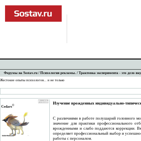
Форумы на Sostav.ru
/
Психология рекламы.
/ Трактовка эксперимента - это дело вку
Жестокие опыты психологов... и не только
Profile
Изучение врожденных индивидуально-типическ
©
Cedars
С различиями в работе полушарий головного моз
значение для практики профессионального отб
врожденными и слабо поддаются коррекции. Вм
определяет профессиональный выбор и успешнос
работы с персоналом.