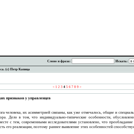
Слово и фраза:
Искать:
са. (с) Петр Капица
<
1
2
3
4
5
6
7
8
9
>
их признаков у управленцев
га человека, их асимметрией связаны, как уже отмечалось, общие и специал
ора. Дело в том, что индивидуально-типические особенности, обусловлен
есте с тем, современными исследователями установлено, что преобладание 
ть его реализации, поэтому раннее выявление этих особенностей способству