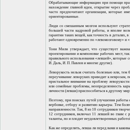
Обрабатывающие информацию при помощи правог
нахождение главной идеи, открытие через про
часто предпочитают организации, которые име
ориентированные.
Люди со смешанным мозгом используют стратег
большей части кадровой работы, и вполне воз
гарантии таких вещей, как точность в деталях
работают одновременно по «левомозговому» и 
Тони Мили утверждает, что существует важна
проектировании и компоновке рабочих мест, та
правильного использования «левшей», которые 
И. Даль, И. П. Павлов и многие другие).
Леворукость нельзя считать болезнью или, тем 
переучивание леворуких приводит к неврозам, п
пристальное внимание на проблему леворукости
или семейные проблемы, неопределенность карье
личности (левши) приспособиться к другому миру
Поэтому, при поисках путей улучшения работы 
вербовке, отбору и развитию карьеры. Тем бол
направленности. Так, 8 из 10 сотрудников твор
12 сотрудников, включал 11 левшей во главе с
таланты, но и плодит неудовлетворенных работой
Как же определить, левша ли перед вами и како