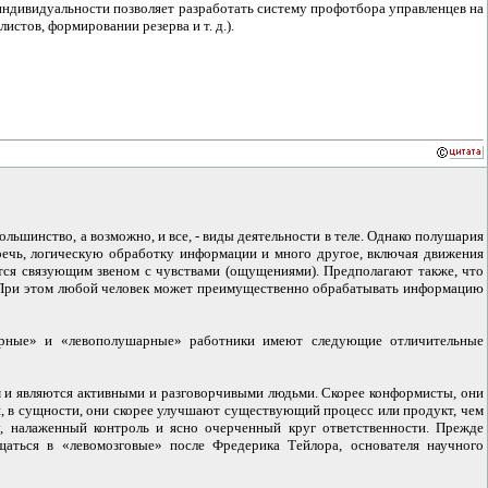
 индивидуальности позволяет разработать систему профотбора управленцев на
стов, формировании резерва и т. д.).
льшинство, а возможно, и все, - виды деятельности в теле. Однако полушария
 речь, логическую обработку информации и много другое, включая движения
тся связующим звеном с чувствами (ощущениями). Предполагают также, что
. При этом любой человек может преимущественно обрабатывать информацию
арные» и «левополушарные» работники имеют следующие отличительные
и являются активными и разговорчивыми людьми. Скорее конформисты, они
и, в сущности, они скорее улучшают существующий процесс или продукт, чем
, налаженный контроль и ясно очерченный круг ответственности. Прежде
аться в «левомозговые» после Фредерика Тейлора, основателя научного