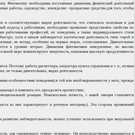
типу. Флегматику необходимы постоянные движения, физический деятельный
левые работы, садоводство, земледелие - прекрасные средства для того, чтобы
а и соответствующих видов деятельности, что считалось полезным и для
ный подход к работникам, необходимо правильно представлять свойства их
ия работниками профессий, их поведения, а также индивидуального стиля
быстро, хотя в начале наблюдается хаотическая деятельность типа «проб и
ные, не всегда, особенно на первых порах, согласованные. Двигательные
ается к уровню вторых. Движения флегматиков замедленные, но высоко
чительной мере компенсируют инертность, показывая высокую продуктивность
ся. Поэтому работа диспетчера, оператора пульта управления и т. п., полная
х, не только двигательных, видах деятельности.
ними особенностями поведения) в той или иной выраженности у него, прежде
ужающее и изменить его, преодолеть препятствие;
оциональной реакции. Показательна легкость, с какой эмоция становится
асть из них характеризует и речевую моторику). Эта сторона проявлений
м развитии наблюдательности, можно успешно использовать при визуальной
ости, для «жизненного темпа» человека». Он непосредственно выражается в