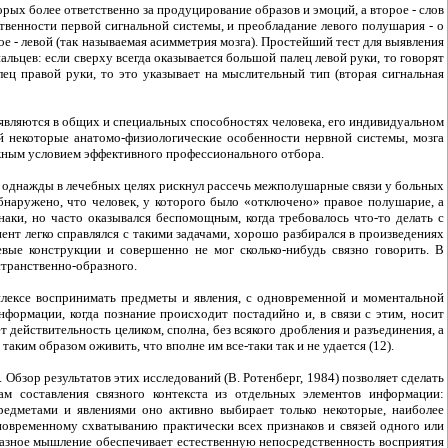
орых более ответственно за продуцирование образов и эмоций, а второе - слов
твенности первой сигнальной системы, и преобладание левого полушария - о
е - левой (так называемая асимметрия мозга). Простейший тест для выявления
ьцев: если сверху всегда оказывается большой палец левой руки, то говорят
лец правой руки, то это указывает на мыслительный тип (вторая сигнальная
являются в общих и специальных способностях человека, его индивидуальном
й некоторые анатомо-физиологические особенности нервной системы, мозга
жным условием эффективного профессионального отбора.
й однажды в лечебных целях рискнул рассечь межполушарные связи у больных
 обнаружено, что человек, у которого было «отключено» правое полушарие, а
аки, но часто оказывался беспомощным, когда требовалось что-то делать с
нт легко справлялся с такими задачами, хорошо разбирался в произведениях
вые конструкции и совершенно не мог сколько-нибудь связно говорить. В
странственно-образного.
лексе воспринимать предметы и явления, с одновременной и моментальной
ормации, когда познание происходит постадийно и, в связи с этим, носит
 действительность целиком, сполна, без всякого дробления и разъединения, а
таким образом оживить, что вполне им все-таки так и не удается (12).
Обзор результатов этих исследований (В. Ротенберг, 1984) позволяет сделать
м составления связного контекста из отдельных элементов информации:
редметами и явлениями оно активно выбирает только некоторые, наиболее
новременному схватыванию практически всех признаков и связей одного или
бразное мышление обеспечивает естественную непосредственность восприятия