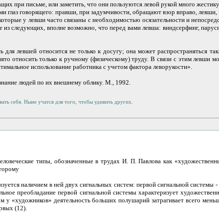
щих при письме, или заметить, что они пользуются левой рукой много жестик
и глаз говорящего: правши, при задумчивости, обращают взор вправо, левши, 
 которые у левши часто связаны с необходимостью осязательности и непосред
е из следующих, вполне возможно, что перед вами левша: виндсерфинг, парусн
ть для левшей относится не только к досугу; она может распространяться та
нято относить только к ручному (физическому) труду. В связи с этим левши м
птимальное использование работника с учетом фактора леворукости».
знание людей по их внешнему облику. М., 1992.
ать себя. Ныне учатся для того, чтобы удивить других.
еловеческие типы, обозначенные в трудах И. П. Павлова как «художествен
оторому
зуется наличием в ней двух сигнальных систем: первой сигнальной системы -
тельное преобладание первой сигнальной системы характеризует художествен
ом у «художников» деятельность больших полушарий затрагивает всего меньш
рвых (12).