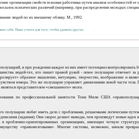
чение организации свойств психики работника путем анализа особенностей ее
осылок психических различий (например, при распределении молодых специали
знание людей по их внешнему облику. М., 1992.
ать себя. Ныне учатся для того, чтобы удивить других.
х полушарий, и при рождении каждое из них имеет потенциал контролировать бо
шинства людей-тех, кто пишет правой рукой - левое полушарие отвечает за
тролирует» образное мышление, интуицию, творчество, воображение и являе
чувством юмора. Это же полушарие управляет движениями левой части тела
 являться представителем «смешанного» мозга.
ирования по профессиональной занятости Тони Мили США «правополуш
 полушария любят иметь дело с проблемами, решаемыми логическим путем 
дписания (задания). Они скорее делают выводы, чем произведут новые идеи 
ть в проблемно-ориентированных организациях, имеющих четкую структуру
муществу «правомозговыми». Многие системы, возможно, начали превращ