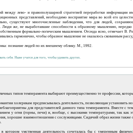
ий между лево- и правополушарной стратегией переработки информации им
радиционных представлений, необходимо восприятие мира во всей его целост
ельно, существуют многочисленные наблюдения, что для людей, сохраня
а. Люди же, не выработавшие способности к образному мышлению, нередко
собственным формально-логическим мышлением. Отсюда ясно, отмечает В. Рот
вались гармонично, чтобы образное мышление не оказалось скованным рассуд
тика: познание людей по их внешнему облику. М., 1992.
ать себя. Ныне учатся для того, чтобы удивить других.
азличных типов темперамента выбирают преимущественно те профессии, котор
омантии холерикам предписывалась деятельность, позволяющая установить но
еблагоприятны для представителей данного типа темперамента. Вместе с т
анием у огня (горны, печи) и, вообще, с высокими температурами, так как 
ния, хорошие взаимоотношения с сослуживцами. Сидячий образ жизни также о
.
 в котором умственная деятельность сочеталась бы с умеренным физиче