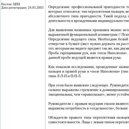
Постов:
5253
Определение профессиональной пригодности то
Дата регистрации: 24.05.2003
которых относятся: тип переплетения пальцев, 
абсолютного типа пригодности. Такой подход с
деятельности и врожденными индивидуально-тип
Для выявления названных признаков можно испол
выраженной функциональной асимметрии // Психол
Определение ведущего глаза. Необходим белый 
отверстие в бумаге (лист нужно держать на расс
тот, которым вы видите предмет так же, как двумя
Проба скрещивания рук, или «поза Наполеона». Е
данной пробе ведущей является правая рука.
Как показали исследования, проведенные назва
пальцев и правой руки в «позе Наполеона» (тип
типа Л-Л-П и П-П-Л.
При этом было выявлено следующее. Руководител
сильнее выражены стремление к доминированию, 
эмоциональны, чем «правоглазые», менее устойчи
Руководители с правым ведущим глазом являются
выражена потребность в «отдельности», больше -
Обладатели правого типа переплетения пальце
самостоятельности. Лица с левым типом перепле