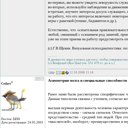
во-первых, вы можете увидеть леворукость служа
во-вторых, используйте наблюдения за движениям
в-третьих, изучите интересы досуга служащего,
на работу, что его интересы включают некоторы
игры с ракеткой (теннис, бадминтон и др.).
Естественно, что осязательная привлекательнос
любой, связанный с осязанием род занятий, при
уже на этапе приема на работу предусмотреть о
(c) Г.В.Щекин. Визуальная психодиагностика: по
--------
В древности люди учились для того, чтобы совершенствов
(с) Конфуций (Кун Цзы) (ок. 551 479 гг. до н.э.)
12.10.2008 11:14
Profile
Асимметрия мозга и специальные способности
©
Cedars
Ранее нами были рассмотрены специфические ч
Данная типология связана с учением, согласно к
высшая нервная деятельность человека характери
посредством слова - сигнала сигналов. Относи
представительство - средний тип людей. При эт
Постов:
5253
«мыслителей», наоборот,- преимущественно в пе
Дата регистрации: 24.05.2003