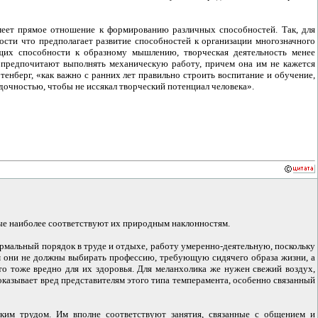
еет прямое отношение к формированию различных способностей. Так, для
ности что предполагает развитие способностей к организации многозначного
ющих способности к образному мышлению, творческая деятельность менее
 предпочитают выполнять механическую работу, причем она им не кажется
енберг, «как важно с ранних лет правильно строить воспитание и обучение,
очностью, чтобы не иссякал творческий потенциал человека».
ые наиболее соответствуют их природным наклонностям.
рмальный порядок в труде и отдыхе, работу умеренно-деятельную, поскольку
ем они не должны выбирать профессию, требующую сидячего образа жизни, а
это тоже вредно для их здоровья. Для меланхолика же нужен свежий воздух,
казывает вред представителям этого типа темперамента, особенно связанный
ским трудом. Им вполне соответствуют занятия, связанные с общением и