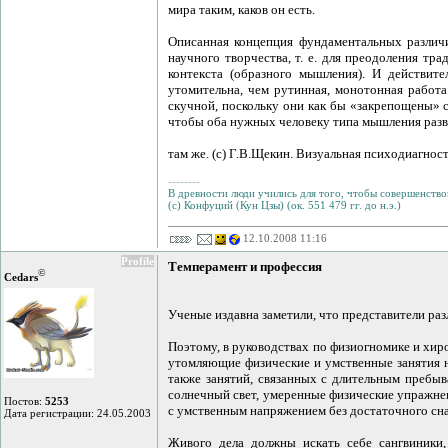
мира таким, каков он есть.
Описанная концепция фундаментальных различ
научного творчества, т. е. для преодоления т
контекста (образного мышления). И действит
утомительна, чем рутинная, монотонная работ
скучной, поскольку они как бы «закрепощены» 
чтобы оба нужных человеку типа мышления разви
там же. (c) Г.В.Щекин. Визуальная психодиагнос
--------
В древности люди учились для того, чтобы совершенствов
(с) Конфуций (Кун Цзы) (ок. 551 479 гг. до н.э.)
12.10.2008 11:16
Profile
Темперамент и профессия
©
Cedars
Ученые издавна заметили, что представители р
Поэтому, в руководствах по физиогномике и хир
утомляющие физические и умственные занятия н
также занятий, связанных с длительным пребыв
солнечный свет, умеренные физические упражне
Постов:
5253
с умственным напряжением без достаточного сна
Дата регистрации: 24.05.2003
Живого дела должны искать себе сангвиники,