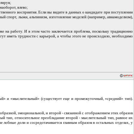
улируя;
наоборот, влево;
ственного восприятия. Если вы видите в данных о кандидате при поступлении
ый спорт, лыжи, альпинизм, изготовление моделей (например, авиамоделизм),
кже на работу. И в этом часто заключается проблема, поскольку традиционно
огут иметь трудности с карьерой, а чтобы этого не происходило, необходимо
ный» и «мыслительный» (существует еще и промежуточный, «средний» тип).
 образной, эмоциональной, и второй - связанной с отображением этих образов
ный тип, относительное преобладание второй - мыслительный тип, равное их
е лобные доли и сосредотачивается главным образом в остальных отделах, у