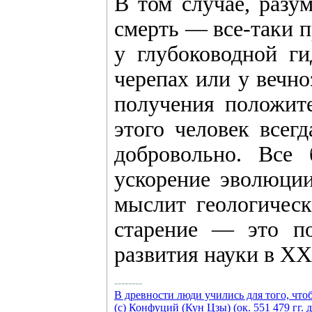
В том случае, разу
смерть — все-таки 
у глубоководной г
черепах или у вечно
получения положите
этого человек всег
добровольно. Все 
ускорение эволюции
мыслит геологичес
старение — это п
развития науки в ХХI
--------
В древности люди учились для того, что
(с) Конфуций (Кун Цзы) (ок. 551 479 гг. д