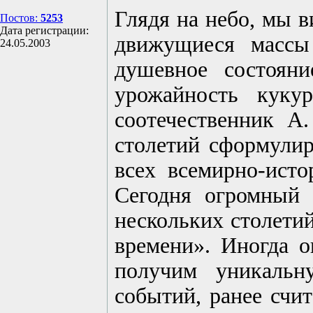
Глядя на небо, мы в
Постов:
5253
Дата регистрации:
движущиеся массы
24.05.2003
душевное состоян
урожайность куку
соотечественник А
столетий сформули
всех всемирно-исто
Сегодня огромный 
нескольких столети
времени». Иногда о
получим уникальн
событий, ранее счи