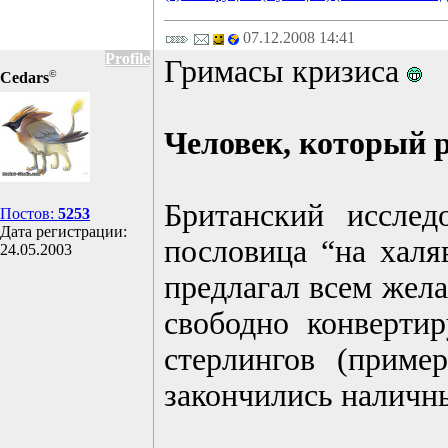
07.12.2008 14:41
Profile
Гримасы кризиса
©
Cedars
Человек, который 
Британский исслед
Постов:
5253
Дата регистрации:
пословица “на халя
24.05.2003
предлагал всем жела
свободно конверти
стерлингов (приме
закончились наличн