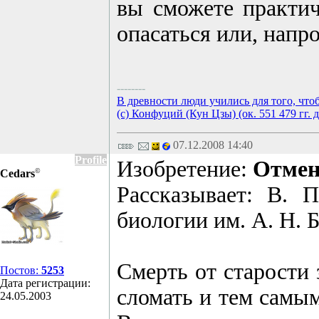
вы сможете практич
опасаться или, напро
--------
В древности люди учились для того, что
(с) Конфуций (Кун Цзы) (ок. 551 479 гг. д
07.12.2008 14:40
Profile
Изобретение:
Отмен
©
Cedars
Рассказывает: В. 
биологии им. А. Н. 
Смерть от старости 
Постов:
5253
Дата регистрации:
сломать и тем самым
24.05.2003