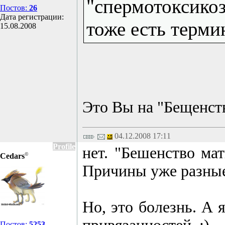
"спермотоксикоз
Постов:
26
Дата регистрации:
тоже есть термин
15.08.2008
Это Вы на "Бещенств
04.12.2008 17:11
Profile
нет. "Бешенство ма
©
Cedars
Причины уже разные. 
Но, это болезнь. А 
Постов:
5253