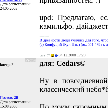
привязанностей. :)
Дата регистрации:
24.05.2003
upd: Предлагаю, ес
камильфо. Дайджесто
--------
В древности люди учились для того, что
(с) Конфуций (Кун Цзы) (ок. 551 479 гг. д
04.12.2008 17:20
Profile
для: Cedars©
©
korepa
Ну в повседневной
классический небо*б
Постов:
26
Дата регистрации:
По моим скромным д
15.08.2008