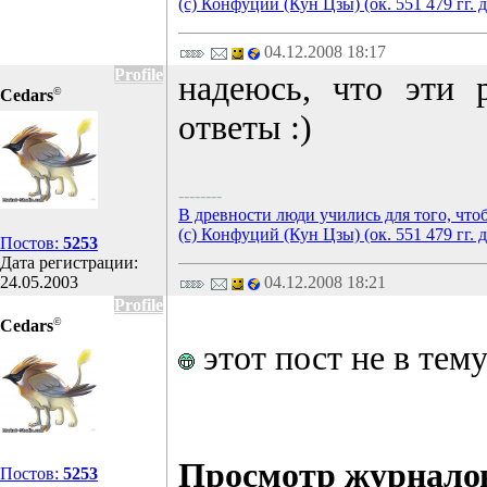
(с) Конфуций (Кун Цзы) (ок. 551 479 гг. д
04.12.2008 18:17
Profile
надеюсь, что эти 
©
Cedars
ответы :)
--------
В древности люди учились для того, что
(с) Конфуций (Кун Цзы) (ок. 551 479 гг. д
Постов:
5253
Дата регистрации:
24.05.2003
04.12.2008 18:21
Profile
©
Cedars
этот пост не в тему
Просмотр журнало
Постов:
5253