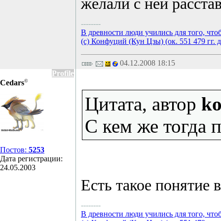
желали с ней расстав
--------
В древности люди учились для того, что
(с) Конфуций (Кун Цзы) (ок. 551 479 гг. д
04.12.2008 18:15
Profile
©
Cedars
Цитата, автор
ko
С кем же тогда
Постов:
5253
Дата регистрации:
24.05.2003
Есть такое понятие в
--------
В древности люди учились для того, что