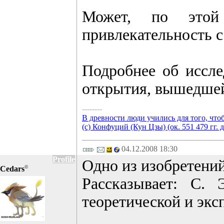
Может, по этой
привлекательность 
Подробнее об иссл
открытия, вышедшей
--------
В древности люди учились для того, что
(с) Конфуций (Кун Цзы) (ок. 551 479 гг. д
04.12.2008 18:30
Profile
Одно из изобретени
©
Cedars
Рассказывает: С. 
теоретической и эк