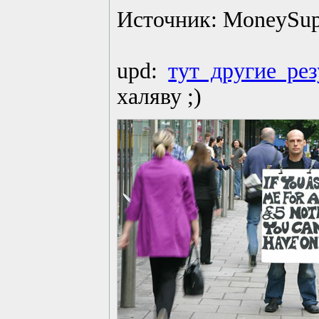
Источник: MoneySup
upd:
тут другие ре
халяву ;)