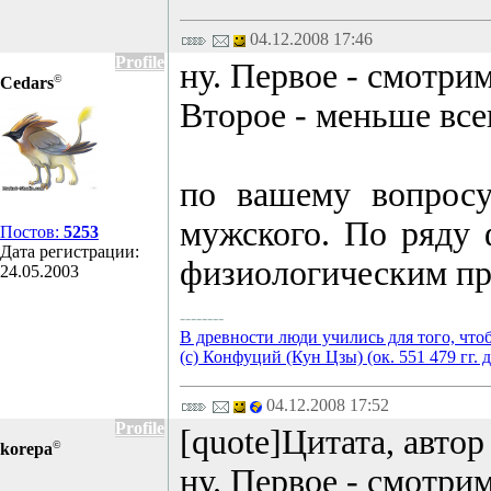
04.12.2008 17:46
Profile
ну. Первое - смотри
©
Cedars
Второе - меньше все
по вашему вопрос
мужского. По ряду 
Постов:
5253
Дата регистрации:
физиологическим пр
24.05.2003
--------
В древности люди учились для того, что
(с) Конфуций (Кун Цзы) (ок. 551 479 гг. д
04.12.2008 17:52
Profile
[quote]Цитата, авто
©
korepa
ну. Первое - смотри