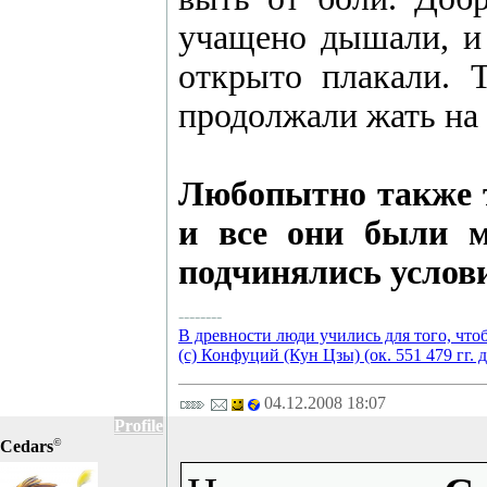
учащено дышали, и 
открыто плакали. 
продолжали жать на 
Любопытно также то
и все они были м
подчинялись услови
--------
В древности люди учились для того, что
(с) Конфуций (Кун Цзы) (ок. 551 479 гг. д
04.12.2008 18:07
Profile
©
Cedars