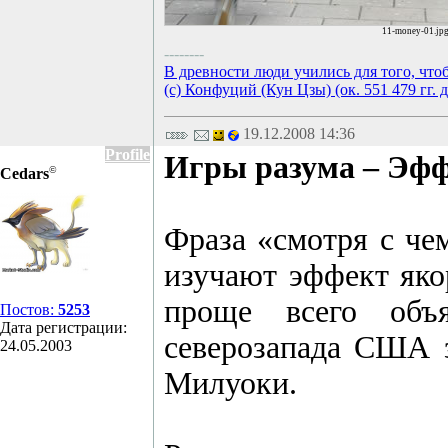
11-money-01.jp
--------
В древности люди учились для того, что
(с) Конфуций (Кун Цзы) (ок. 551 479 гг. д
19.12.2008 14:36
Profile
Игры разума – Эфф
©
Cedars
Фраза «смотря с чем
изучают эффект яко
проще всего объя
Постов:
5253
Дата регистрации:
северозапада США з
24.05.2003
Милуоки.