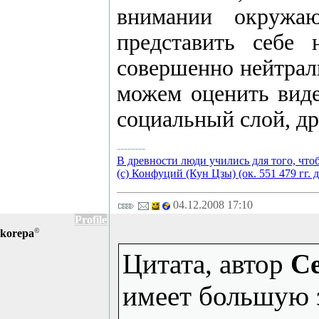
внимании окружаю
представить себе 
совершенно нейтрал
можем оценить виде
социальный слой, д
--------
В древности люди учились для того, что
(с) Конфуций (Кун Цзы) (ок. 551 479 гг. д
04.12.2008 17:10
Profile
©
korepa
Цитата, автор
Ce
имеет большую 