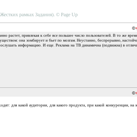
в Жестких рамках Задания). © Page Up
нно растет, привлекая к себе все польшее число пользователей. В то же врем
уществом: она зомбирует и бьет по мозгам. Неустанно, беспрерывно, настойчи
 прослушать информацию. И еще. Реклама на ТВ динамична (подвижна) в отлич
дят: для какой аудитории, для какого продукта, при какой конкуренции, на 