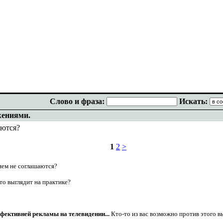
Слово и фраза:
Искать:
жениями.
аются?
1
2
>
нием не соглашаются?
то выглядит на практике?
фективней рекламы на телевидении...
Кто-то из вас возможно против этого в