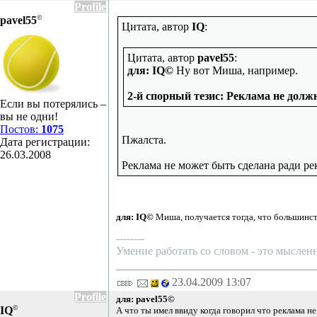
Profile
©
pavel55
Цитата, автор
IQ
:
Цитата, автор
pavel55
:
для: IQ©
Ну вот Миша, например.
2-й спорный тезис: Реклама не дол
Если вы потерялись –
вы не одни!
Постов:
1075
Пжалста.
Дата регистрации:
26.03.2008
Реклама не может быть сделана ради рек
для: IQ©
Миша, получается тогда, что большинст
--------
Умение работать со словом - это мысленн
23.04.2009 13:07
Profile
для: pavel55©
©
IQ
А что ты имел ввиду когда говорил что реклама н