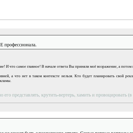
НЕ профессионала.
! И что самое главное! В начале ответа Вы приняли моё возражение, а потом 
вней, а что нет в таком контексте нельзя. Кто будет планировать свой ре
екламы.
о его представлять, крутить-вертерь, хамить и провоцировать (