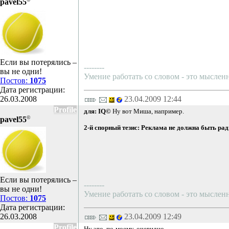
pavel55
Если вы потерялись –
--------
вы не одни!
Умение работать со словом - это мысленн
Постов:
1075
Дата регистрации:
26.03.2008
23.04.2009 12:44
Profile
для: IQ©
Ну вот Миша, например.
©
pavel55
2-й спорный тезис: Реклама не должна быть ра
Если вы потерялись –
--------
вы не одни!
Умение работать со словом - это мысленн
Постов:
1075
Дата регистрации:
26.03.2008
23.04.2009 12:49
Profile
Ну это, по-моему, очевидно