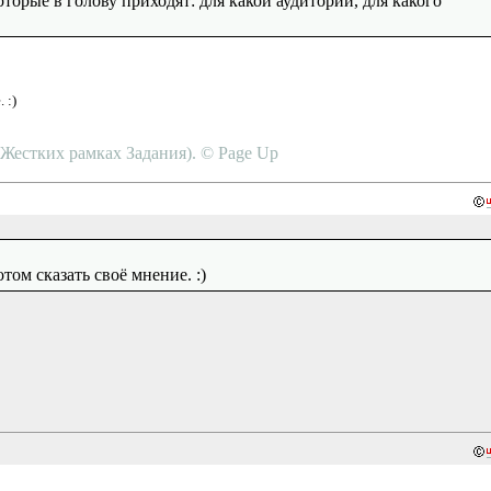
торые в голову приходят: для какой аудитории, для какого
 :)
в Жестких рамках Задания). © Page Up
том сказать своё мнение. :)