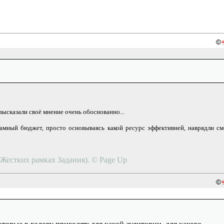
высказали своё мнение очень обоснованно...
кламный бюджет, просто основываясь какой ресурс эффективней, наврядли с
в Жестких рамках Задания). © Page Up