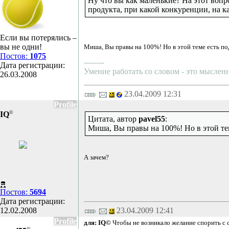
Ну что вы как маленькие? На этот вопр
продукта, при какой конкуренции, на к
Если вы потерялись –
вы не одни!
Миша, Вы правы на 100%! Но в этой теме есть подв
Постов:
1075
--------
Дата регистрации:
Умение работать со словом - это мысленн
26.03.2008
23.04.2009 12:31
Profile
©
IQ
Цитата, автор
pavel55
:
Миша, Вы правы на 100%! Но в этой теме
А зачем?
Постов:
5694
Дата регистрации:
12.02.2008
23.04.2009 12:41
Profile
для: IQ©
Чтобы не возникало желание спорить с с
©