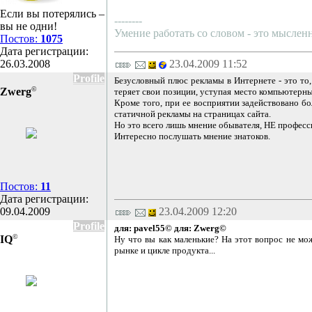
Если вы потерялись –
--------
вы не одни!
Умение работать со словом - это мысленн
Постов:
1075
Дата регистрации:
26.03.2008
23.04.2009 11:52
Profile
Безусловный плюс рекламы в Интернете - это то, 
©
Zwerg
теряет свои позиции, уступая место компьютерным
Кроме того, при ее восприятии задействовано бо
статичной рекламы на страницах сайта.
Но это всего лишь мнение обывателя, НЕ професс
Интересно послушать мнение знатоков.
Постов:
11
Дата регистрации:
09.04.2009
23.04.2009 12:20
Profile
для: pavel55©
для: Zwerg©
©
IQ
Ну что вы как маленькие? На этот вопрос не мож
рынке и цикле продукта...