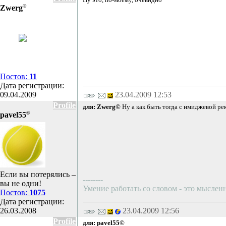
©
Zwerg
Постов:
11
Дата регистрации:
09.04.2009
23.04.2009 12:53
Profile
для: Zwerg©
Ну а как быть тогда с имиджевой рек
©
pavel55
Если вы потерялись –
--------
вы не одни!
Умение работать со словом - это мысленн
Постов:
1075
Дата регистрации:
26.03.2008
23.04.2009 12:56
Profile
для: pavel55©