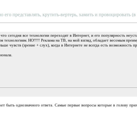
о его представлять, крутить-вертерь, хамить и провоцировать (
что сегодня все технологии переходят в Интернет, и его популярность неуста
 технологиям. НО!!!!! Реклама на ТВ, на мой взгляд, обладает весомым преим
льше чувств (зрение + слух), когда в Интернете не всегда есть возможность
ионала.
ет быть однозначного ответа. Самые первые вопросы которые в голову прихо