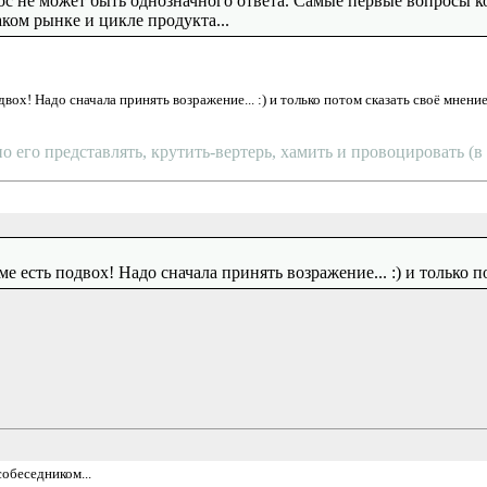
ос не может быть однозначного ответа. Самые первые вопросы ко
аком рынке и цикле продукта...
ох! Надо сначала принять возражение... :) и только потом сказать своё мнение.
о его представлять, крутить-вертерь, хамить и провоцировать (
 есть подвох! Надо сначала принять возражение... :) и только по
обеседником...