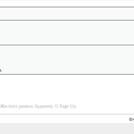
.
в Жестких рамках Задания). © Page Up