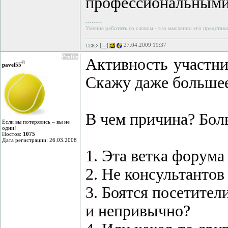
профессиональными к
--------
Умение работать со словом - это мысленно его представл
27.04.2009 19:37
Profile
Активность участни
©
pavel55
Скажу даже большее 
В чем причина? Бол
Если вы потерялись – вы не
одни!
Постов:
1075
Дата регистрации: 26.03.2008
1. Эта ветка форума
2. Не консультантов
3. Боятся посетители
и непривычно?