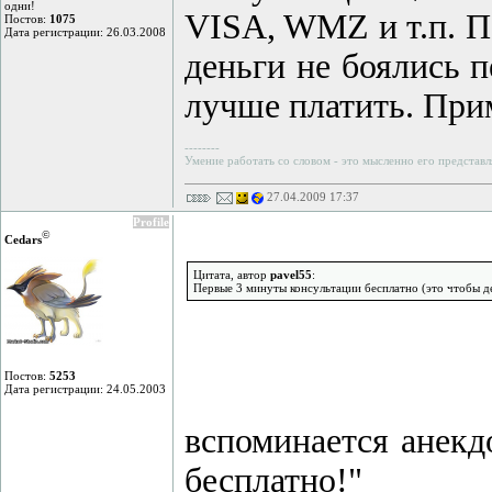
одни!
VISA, WMZ и т.п. П
Постов:
1075
Дата регистрации: 26.03.2008
деньги не боялись п
лучше платить. При
--------
Умение работать со словом - это мысленно его представл
27.04.2009 17:37
Profile
©
Cedars
Цитата, автор
pavel55
:
Первые 3 минуты консультации бесплатно (это чтобы де
Постов:
5253
Дата регистрации: 24.05.2003
вспоминается анекд
бесплатно!"