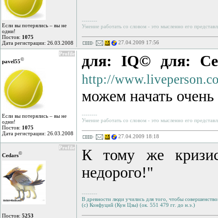
--------
Если вы потерялись – вы не
Умение работать со словом - это мысленно его представл
одни!
Постов:
1075
27.04.2009 17:56
Дата регистрации: 26.03.2008
Profile
для: IQ©
для: Ce
©
pavel55
http://www.liveperson.c
можем начать очень 
--------
Если вы потерялись – вы не
Умение работать со словом - это мысленно его представл
одни!
Постов:
1075
Дата регистрации: 26.03.2008
27.04.2009 18:18
Profile
К тому же кризи
©
Cedars
недорого!"
--------
В древности люди учились для того, чтобы совершенствов
(с) Конфуций (Кун Цзы) (ок. 551 479 гг. до н.э.)
Постов:
5253