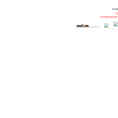
тел/ф
П
Администрация S