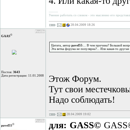
4. Или какая-то дру
--------
Умение работать со словом - это мысленно его представл
28.04.2009 18:26
Profile
©
GAAS
Цитата, автор
pavel55
:... В чем причина? Большой вопр
Эта ветка форума не популярна?... Или какая-то другая
Постов:
3643
Дата регистрации: 11.01.2008
Этож Форум.
Тут свои местечковы
Надо соблюдать!
28.04.2009 19:02
Profile
для: GASS©
GASS© 
©
pavel55