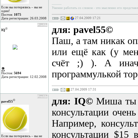
--------
Если вы потерялись – вы не
Умение работать со словом - это мысленно его представл
одни!
Постов:
1075
27.04.2009 17:21
Дата регистрации: 26.03.2008
Profile
для: pavel55©
©
IQ
Паш, а там никак оп
или ещё как (у мен
счёт ;) ). А ина
программулькой тор
Постов:
5694
Дата регистрации: 12.02.2008
27.04.2009 17:31
Profile
для: IQ©
Миша ты б
©
pavel55
консультации очень
Например, консульт
консультации $15 
Если вы потерялись – вы не