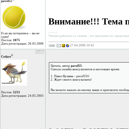
pavel55
Внимание!!! Тема 
--------
Если вы потерялись – вы не
Умение работать со словом - это мысленно его представл
одни!
Постов:
1075
Дата регистрации: 26.03.2008
27.04.2009 10:42
Profile
©
Cedars
Цитата, автор
pavel55
:
Список онлайн-консультантов в настоящее время:
1. Павел Кузавка - pavel55©
2. Ждет своего консультанта!
Вы можете нажать на кнопку выше и пригласить пообща
Постов:
5253
Дата регистрации: 24.05.2003