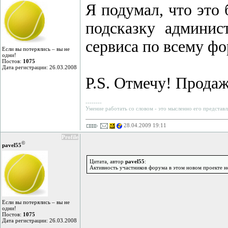
Я подумал, что это
подсказку админис
сервиса по всему фо
Если вы потерялись – вы не
одни!
Постов:
1075
Дата регистрации: 26.03.2008
P.S. Отмечу! Прода
--------
Умение работать со словом - это мысленно его представл
28.04.2009 19:11
Profile
©
pavel55
Цитата, автор
pavel55
:
Активность участников форума в этом новом проекте не 
Если вы потерялись – вы не
одни!
Постов:
1075
Дата регистрации: 26.03.2008