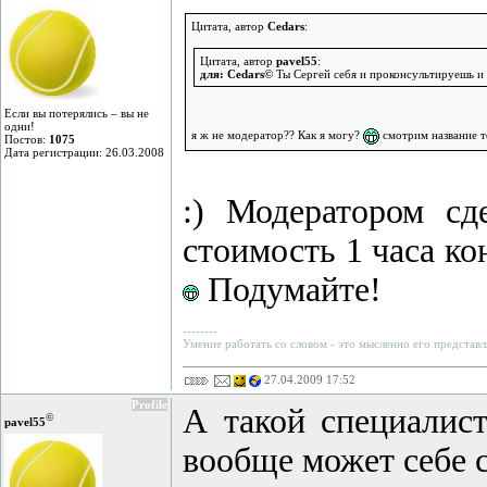
Цитата, автор
Cedars
:
Цитата, автор
pavel55
:
для: Cedars©
Ты Сергей себя и проконсультируешь и 
Если вы потерялись – вы не
одни!
я ж не модератор?? Как я могу?
смотрим название т
Постов:
1075
Дата регистрации: 26.03.2008
:) Модератором сд
стоимость 1 часа ко
Подумайте!
--------
Умение работать со словом - это мысленно его представл
27.04.2009 17:52
Profile
А такой специалис
©
pavel55
вообще может себе с