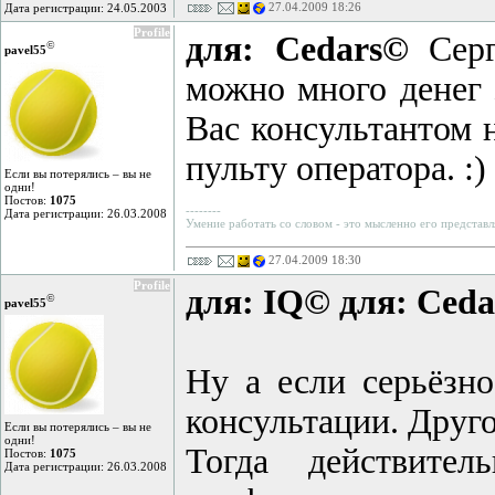
27.04.2009 18:26
Дата регистрации: 24.05.2003
Profile
для: Cedars©
Серг
©
pavel55
можно много денег 
Вас консультантом 
пульту оператора. :)
Если вы потерялись – вы не
одни!
Постов:
1075
--------
Дата регистрации: 26.03.2008
Умение работать со словом - это мысленно его представл
27.04.2009 18:30
Profile
для: IQ©
для: Ced
©
pavel55
Ну а если серьёзно
консультации. Друго
Если вы потерялись – вы не
одни!
Тогда действит
Постов:
1075
Дата регистрации: 26.03.2008