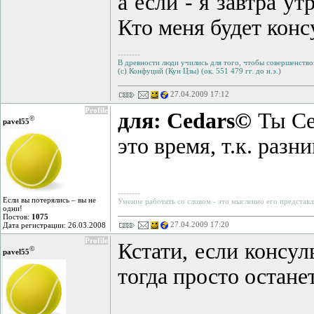
а если - я завтра ут
Кто меня будет конс
--------
В древности люди учились для того, чтобы совершенствов
(с) Конфуций (Кун Цзы) (ок. 551 479 гг. до н.э.)
27.04.2009 17:12
Profile
для: Cedars©
Ты Се
©
pavel55
это время, т.к. разни
--------
Если вы потерялись – вы не
Умение работать со словом - это мысленно его представл
одни!
Постов:
1075
27.04.2009 17:20
Дата регистрации: 26.03.2008
Profile
Кстати, если консул
©
pavel55
тогда просто остане