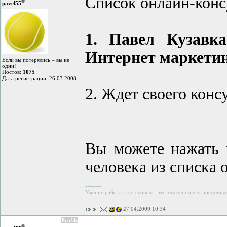
Список онлайн-конс
©
pavel55
1. Павел Кузавка
Интернет маркетин
Если вы потерялись – вы не
одни!
Постов:
1075
Дата регистрации: 26.03.2008
2. Ждет своего конс
Вы можете нажать 
человека из списка 
--------
Умение работать со словом - это мысленно его представл
27.04.2009 10:34
Profile
©