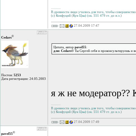
--------
В древности люди учились для того, чтобы совершенствов
(с) Конфуций (Кун Цзы) (ок. 551 479 гг. до н.э.)
27.04.2009 17:47
Profile
©
Cedars
Цитата, автор
pavel55
:
для: Cedars©
Ты Сергей себя и проконсультируешь и вс
Постов:
5253
Дата регистрации: 24.05.2003
я ж не модератор?? 
--------
В древности люди учились для того, чтобы совершенствов
(с) Конфуций (Кун Цзы) (ок. 551 479 гг. до н.э.)
27.04.2009 17:49
Profile
©
pavel55