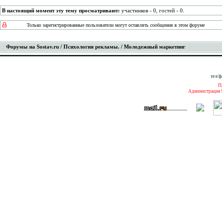
В настоящий момент эту тему просматривают:
участников - 0, гостей - 0.
Только зарегистрированные пользователи могут оставлять сообщения в этом форуме
Форумы на Sostav.ru
/
Психология рекламы.
/ Молодежный маркетинг
тел/ф
П
Администрация S