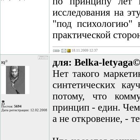
по принципу лет и
исследования на эт
"под психологию" н
практической сторон
18.11.2009 12:37
Profile
для: Belka-letyaga
©
IQ
Нет такого маркети
синтетических ка
потому, что комм
принцип - един. Чем
Постов:
5694
Дата регистрации: 12.02.2008
а не откровение, - т