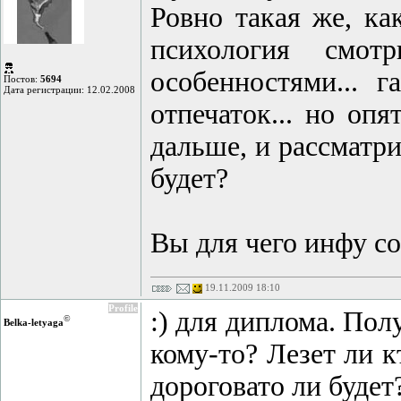
Ровно такая же, ка
психология смотр
особенностями... 
Постов:
5694
Дата регистрации: 12.02.2008
отпечаток... но опя
дальше, и рассматри
будет?
Вы для чего инфу с
19.11.2009 18:10
Profile
:) для диплома. Полу
©
Belka-letyaga
кому-то? Лезет ли к
дороговато ли будет?