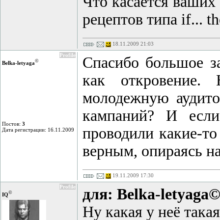
Что касается ваших
рецептов типа if... 
18.11.2009 21:03
Profile
Спасибо большое за
©
Belka-letyaga
как откровение. 
молодежную аудито
кампаний? И если
Постов:
3
проводили какие-то
Дата регистрации: 16.11.2009
верным, опираясь н
19.11.2009 17:30
Profile
для: Belka-letyaga
©
IQ
Ну какая у неё така