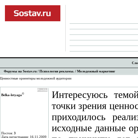
Сло
Форумы на Sostav.ru
/
Психология рекламы.
/ Молодежный маркетинг
Ценностные ориентиры молодежной аудитории
Profile
Интересуюсь темой
©
Belka-letyaga
точки зрения ценно
приходилось реал
исходные данные ор
Постов:
3
Дата регистрации: 16.11.2009