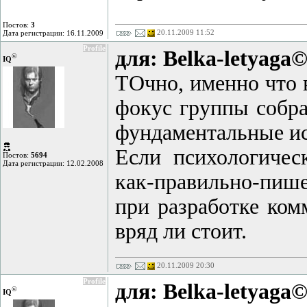
Постов:
3
20.11.2009 11:52
Дата регистрации: 16.11.2009
Profile
для: Belka-letyaga
©
IQ
ТОчно, именно что в
фокус группы собра
фундаментальные ис
Если психологическ
Постов:
5694
Дата регистрации: 12.02.2008
как-правильно-пише
при разработке ком
вряд ли стоит.
20.11.2009 20:30
Profile
для: Belka-letyaga
©
IQ