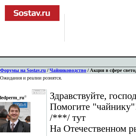
Форумы на Sostav.ru
/
Чайниководство
/ Акция в сфере свет
Ожидания и реалии рознятся.
Profile
Здравствуйте, господ
©
ledperm_ru
Помогите "чайнику"
/***/ тут
На Отечественном р