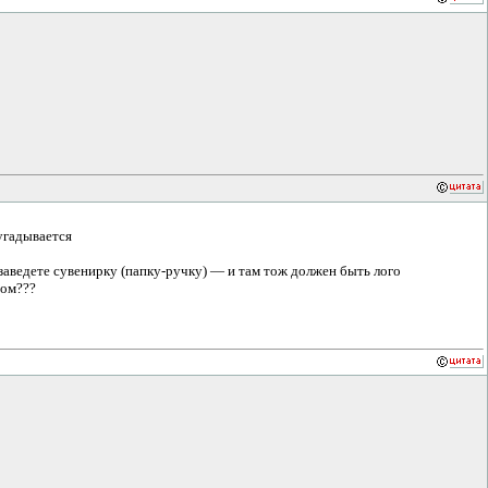
 угадывается
заведете сувенирку (папку-ручку) — и там тож должен быть лого
ром???