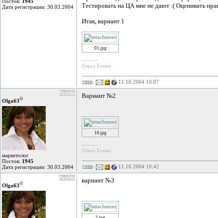
Постов:
1945
Тестировать на ЦА мне не дают :( Оценивать нрави
Дата регистрации: 30.03.2004
Итак, вариант 1
01.jpg
--------
Ольга Егина
11.10.2004 10:07
Profile
Вариант №2
©
Olga63
10.jpg
--------
Ольга Егина
маркетолог
Постов:
1945
11.10.2004 10:42
Дата регистрации: 30.03.2004
Profile
вариант №3
©
Olga63
2.jpg