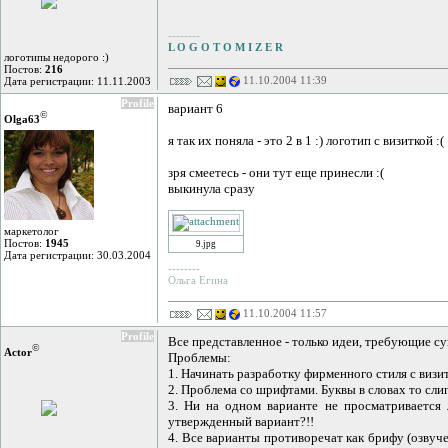
--------
L O G O T O M I Z E R
логотипы недорого :)
Постов:
216
11.10.2004 11:39
Дата регистрации: 11.11.2003
Profile
вариант 6
©
Olga63
я так их поняла - это 2 в 1 :) логотип с визиткой :(
зря смеетесь - они тут еще принесли :(
выкинула сразу
маркетолог
Постов:
1945
9.jpg
Дата регистрации: 30.03.2004
--------
Ольга Егина
11.10.2004 11:57
Profile
Все представленное - только идеи, требующие су
©
Actor
Проблемы:
1. Начинать разработку фирменного стиля с визи
2. Проблема со шрифтами. Буквы в словах то сли
3. Ни на одном варианте не просматривается 
утвержденный вариант?!!
4. Все варианты противоречат как брифу (озвуч