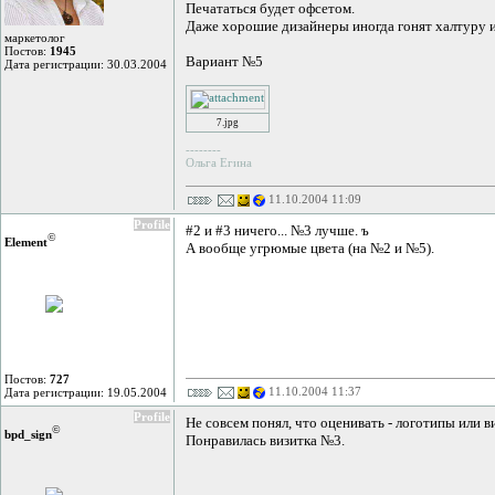
Печататься будет офсетом.
Даже хорошие дизайнеры иногда гонят халтуру и
маркетолог
Постов:
1945
Вариант №5
Дата регистрации: 30.03.2004
7.jpg
--------
Ольга Егина
11.10.2004 11:09
Profile
#2 и #3 ничего... №3 лучше. ъ
©
Element
А вообще угрюмые цвета (на №2 и №5).
Постов:
727
11.10.2004 11:37
Дата регистрации: 19.05.2004
Profile
Не совсем понял, что оценивать - логотипы или в
©
bpd_sign
Понравилась визитка №3.