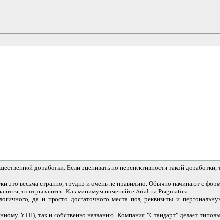
щественной доработки. Если оценивать по перспективности такой доработки, т
тки это весьма странно, трудно и очень не правильно. Обычно начинают с форму
паются, то отрываются. Как минимум поменяйте Arial на Pragmatica.
логичного, да и просто достаточного места под реквизиты и персональн
енному УТП), так и собственно названию. Компания "Стандарт" делает типовы