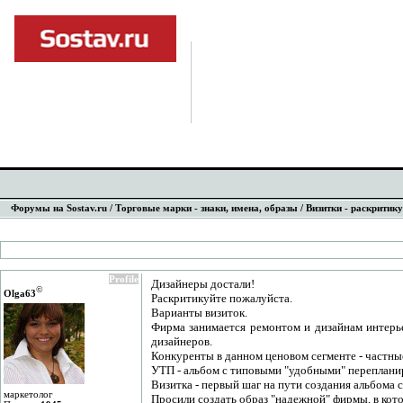
Форумы на Sostav.ru
/
Торговые марки - знаки, имена, образы
/ Визитки - раскритику
Profile
Дизайнеры достали!
©
Olga63
Раскритикуйте пожалуйста.
Варианты визиток.
Фирма занимается ремонтом и дизайнам интерьер
дизайнеров.
Конкуренты в данном ценовом сегменте - частны
УТП - альбом с типовыми "удобными" перепланир
Визитка - первый шаг на пути создания альбома 
маркетолог
Просили создать образ "надежной" фирмы, в кот