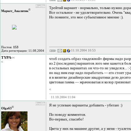
Profile
Трейтий вариант - нормально, только нужно дора
©
Маркет_Аналитик
Все остальное - не удолетворительно. Очень "ква
Но поминте, это мое субьективное мнение :).
Постов:
153
11.10.2004 10:53
Дата регистрации: 11.08.2004
TYPA
<<
чтоб создать образ «надежной» фирмы надо раз
<
из 2 (последних) вариантов лого мне кажется бол
в остальных вариантах он что-то не увиделся... :-
но над ним еще надо поработать — его стоит ур
и в визитке дизайнерские квадратики дело десято
цветовая гамма — мрачноватая и колор грязноват.
<
11.10.2004 11:04
Profile
Я не успеваю варианты добавить - убегаю :)
©
Olga63
По поводу комментов.
Во-первых, спасибо!
Цвета у них на машине другие, а у меня - туалет