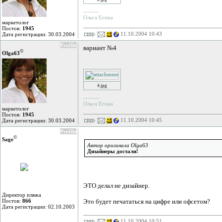
--------
Ольга Егина
маркетолог
Постов:
1945
11.10.2004 10:43
Дата регистрации: 30.03.2004
Profile
вариант №4
©
Olga63
4.jpg
--------
Ольга Егина
маркетолог
Постов:
1945
11.10.2004 10:45
Дата регистрации: 30.03.2004
Profile
©
Sage
Автор оригинала Olga63
Дизайнеры достали!
ЭТО делал не дизайнер.
Директор пляжа
Постов:
866
Это будет печататься на цифре или офсетом?
Дата регистрации: 02.10.2003
11.10.2004 10:51