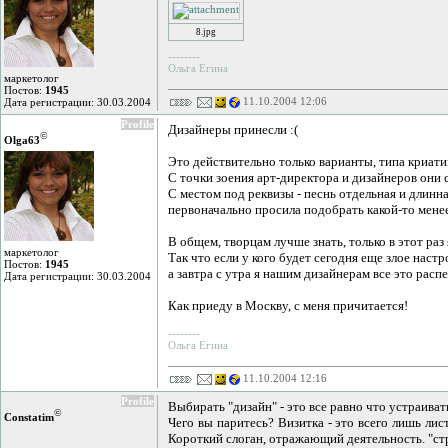
8.jpg
--------
Ольга Егина
маркетолог
Постов:
1945
11.10.2004 12:06
Дата регистрации: 30.03.2004
Profile
Дизайнеры принесли :(
©
Olga63
Это действительно только варианты, типа криатив
С точки зоения арт-директора и дизайнеров они 
С местом под реквизы - песнь отдельная и длинная
первоначально просила подобрать какой-то менее
В общем, творцам лучше знать, только в этот раз 
маркетолог
Так что если у кого будет сегодня еще злое наст
Постов:
1945
а завтра с утра я нашим дизайнерам все это распе
Дата регистрации: 30.03.2004
Как приеду в Москву, с меня причитается!
--------
Ольга Егина
11.10.2004 12:16
Profile
Выбирать "дизайн" - это все равно что устраив
©
Constatim
Чего вы паритесь? Визитка - это всего лишь ли
Короткий слоган, отражающий деятельность. "ст