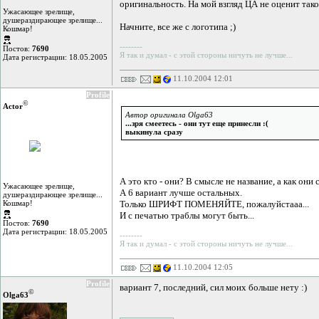
оригинальность. На мой взгляд ЦА не оценит так
Ужасающее зрелище,
душераздирающее зрелище...
Начните, все же с логотипа ;)
Кошмар!
--------
Постов:
7690
Я так и думал - с этой стороны ничуть не лучше...
Дата регистрации: 18.05.2005
11.10.2004 12:01
Profile
©
Actor
Автор оригинала Olga63
...зря смеетесь - они тут еще принесли :(
выкинула сразу
А это кто - они? В смысле не название, а как он
Ужасающее зрелище,
А 6 вариант лучше остальных.
душераздирающее зрелище...
Кошмар!
Только ШРИФТ ПОМЕНЯЙТЕ, пожалуйстааа...
И с печатью траблы могут быть...
Постов:
7690
Дата регистрации: 18.05.2005
--------
Я так и думал - с этой стороны ничуть не лучше...
11.10.2004 12:05
Profile
вариант 7, последний, сил моих больше нету :)
©
Olga63