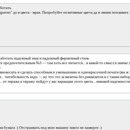
ботать.
дратно" да и цвета - мрак. Попробуйте позитивные цвета да и линии поплавнее.
работать надежный знак и надежный фирменный стиль
ее предпочтительным №3 — там хоть все читается... и какой-то смысл в значке
)
авновесить и сделать способным к уменьшению и однокрасочной печати (вы ж 
е... читабельность надо — ну что это за визитка без риквизитов и с таким набо
.. от тиража к тиражу пойдут у вас вариации этого цвета... никакой надежности
ная бумага :( Отстраивать под мою машину никто не намерен :)