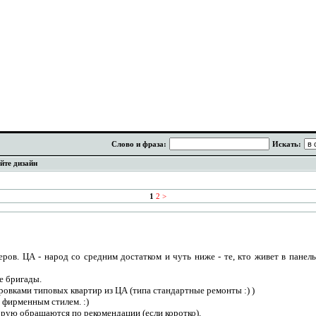
Слово и фраза:
Искать:
йте дизайн
1
2
>
ов. ЦА - народ со средним достатком и чуть ниже - те, кто живет в панель
е бригады.
овками типовых квартир из ЦА (типа стандартные ремонты :) )
с фирменным стилем. :)
орую обращаются по рекомендации (если коротко).