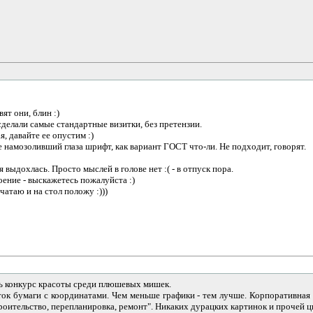
ят они, блин :)
сделали самые стандартные визитки, без претензии.
, давайте ее опустим :)
 намозоливший глаза шрифт, как вариант ГОСТ что-ли. Не подходит, говорят.
я выдохлась. Просто мыслей в голове нет :( - в отпуск пора.
роение - выскажетесь пожалуйста :)
чатаю и на стол положу :)))
ать конкурс красоты среди плюшевых мишек.
сток бумаги с координатами. Чем меньше графики - тем лучше. Корпоративная
роительство, перепланировка, ремонт". Никаких дурацких картинок и прочей 