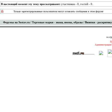
В настоящий момент эту тему просматривают:
участников - 0, гостей - 0.
Только зарегистрированные пользователи могут оставлять сообщения в этом форуме
Форумы на Sostav.ru
/
Торговые марки - знаки, имена, образы
/ Визитки - раскритику
тел/ф
П
Администрация S