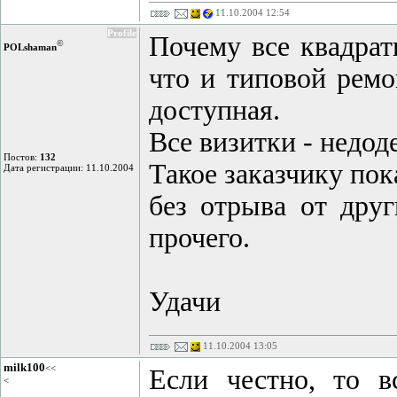
11.10.2004 12:54
Profile
Почему все квадратн
©
POLshaman
что и типовой ремо
доступная.
Все визитки - недо
Постов:
132
Такое заказчику пок
Дата регистрации: 11.10.2004
без отрыва от друг
прочего.
Удачи
11.10.2004 13:05
milk100
<<
Если честно, то в
<