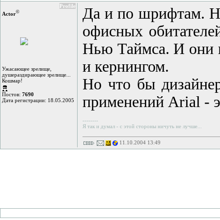
Profile
Да и по шрифтам. Н
©
Actor
офисных обитателей
Нью Таймса. И они 
и кернингом.
Ужасающее зрелище,
душераздирающее зрелище...
Но что бы дизайне
Кошмар!
Постов:
7690
применений Arial - э
Дата регистрации: 18.05.2005
--------
Я так и думал - с этой стороны ничуть не лучше...
11.10.2004 13:49