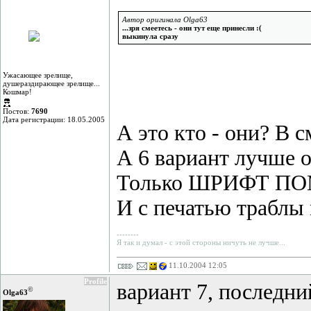
Автор оригинала Olga63
...зря смеетесь - они тут еще принесли :(
выкинула сразу
Ужасающее зрелище,
душераздирающее зрелище...
Кошмар!
Постов:
7690
Дата регистрации: 18.05.2005
А это кто - они? В 
А 6 вариант лучше 
Только ШРИФТ ПОМ
И с печатью траблы 
--------
Я так и думал - с этой стороны ничуть не лучше...
11.10.2004 12:05
Profile
вариант 7, последни
©
Olga63