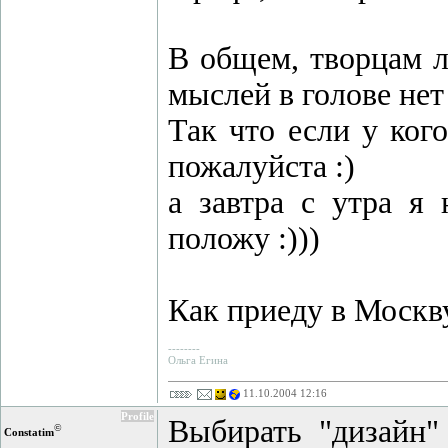
В общем, творцам л
мыслей в голове нет 
Так что если у ког
пожалуйста :)
а завтра с утра я
положу :)))
Как приеду в Москву
--------
Ольга Егина
11.10.2004 12:16
Profile
Выбирать "дизайн" 
©
Constatim