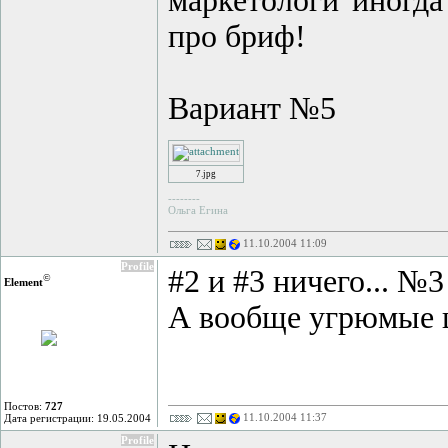
маркетологи иногда
про бриф!
Вариант №5
7.jpg
--------
Ольга Егина
11.10.2004 11:09
Profile
#2 и #3 ничего... №3
©
Element
А вообще угрюмые ц
Постов:
727
11.10.2004 11:37
Дата регистрации: 19.05.2004
Profile