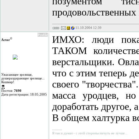
позументом ти
продовольственных
11.10.2004 12:39
Profile
ИМХО: люди пока
©
Actor
ТАКОМ количестве
верстальщики. Овлад
что с этим теперь д
Ужасающее зрелище,
душераздирающее зрелище...
своего "творчества"
Кошмар!
Постов:
7690
масса уродцев, но
Дата регистрации: 18.05.2005
доработать другое, 
В общем халтурка все
--------
Я так и думал - с этой стороны ничуть не лучше...