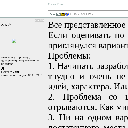
--------
Ольга Егина
11.10.2004 11:57
Profile
Все представленное
©
Actor
Если оценивать по 
приглянулся вариант
Проблемы:
Ужасающее зрелище,
душераздирающее зрелище...
1. Начинать разрабо
Кошмар!
Постов:
7690
трудно и очень не
Дата регистрации: 18.05.2005
идей, характера. Или
2. Проблема со 
отрываются. Как мин
3. Ни на одном вар
достаточного мест