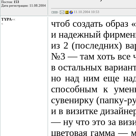
Постов:
153
Дата регистрации: 11.08.2004
11.10.2004 10:53
TYPA
<<
чтоб создать образ
<
и надежный фирмен
из 2 (последних) в
№3 — там хоть все ч
в остальных варианта
но над ним еще над
способным к умен
сувенирку (папку-р
и в визитке дизайне
— ну что это за виз
цветовая гамма — мр