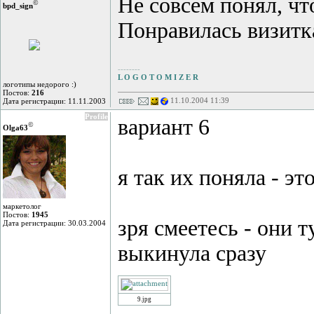
Не совсем понял, чт
©
bpd_sign
Понравилась визитк
--------
L O G O T O M I Z E R
логотипы недорого :)
Постов:
216
11.10.2004 11:39
Дата регистрации: 11.11.2003
Profile
вариант 6
©
Olga63
я так их поняла - это
маркетолог
Постов:
1945
зря смеетесь - они т
Дата регистрации: 30.03.2004
выкинула сразу
9.jpg