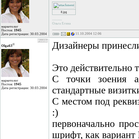
8.jpg
--------
Ольга Егина
маркетолог
Постов:
1945
11.10.2004 12:06
Дата регистрации: 30.03.2004
Profile
Дизайнеры принесли
©
Olga63
Это действительно т
С точки зоения а
маркетолог
Постов:
1945
стандартные визитки
Дата регистрации: 30.03.2004
С местом под реквиз
:)
первоначально прос
шрифт, как вариант 