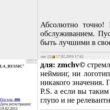
Абсолютно точно! 
обслуживанием. Пус
быть лучшими в свое
17.02.2016 17:42
Profile
для: zmchv©
стремл
©
LA_RUSSIC
нейминг, ни логоти
никакого значения. 
P.S. а если вы таки
глупо и не релевантн
Постов:
406
Дата регистрации:
19.02.2012