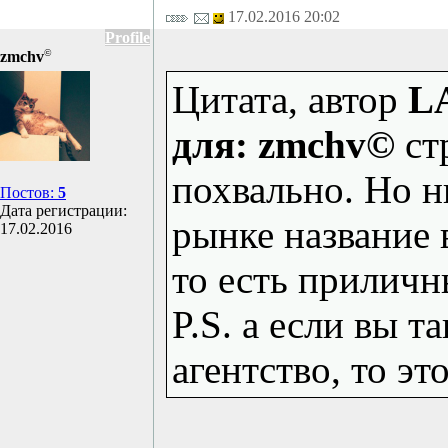
17.02.2016 20:02
Profile
©
zmchv
Цитата, автор
L
для: zmchv©
ст
похвально. Но н
Постов:
5
Дата регистрации:
рынке название 
17.02.2016
то есть приличн
P.S. а если вы 
агентство, то эт