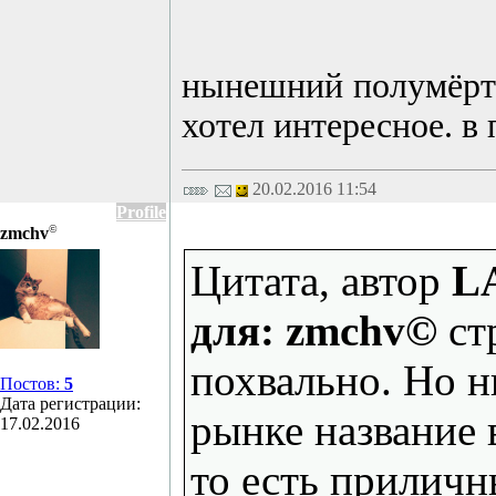
нынешний полумёртв
хотел интересное. в 
20.02.2016 11:54
Profile
©
zmchv
Цитата, автор
L
для: zmchv©
ст
похвально. Но н
Постов:
5
Дата регистрации:
рынке название 
17.02.2016
то есть приличн