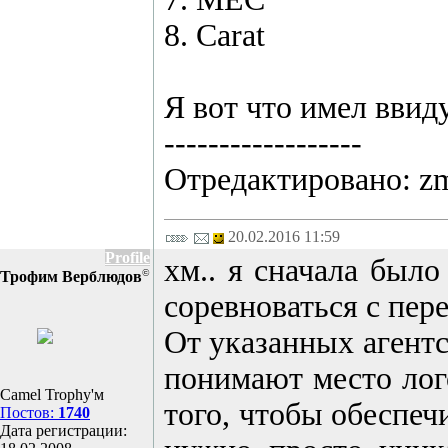
8. Carat
Я вот что имел ввиду
------------------
Отредактировано: zm
20.02.2016 11:59
Profile
хм.. я сначала был
©
Трофим Верблюдов
соревноваться с пе
От указанных агентс
понимают место лог
Camel Trophy'м
того, чтобы обеспеч
Постов:
1740
Дата регистрации: