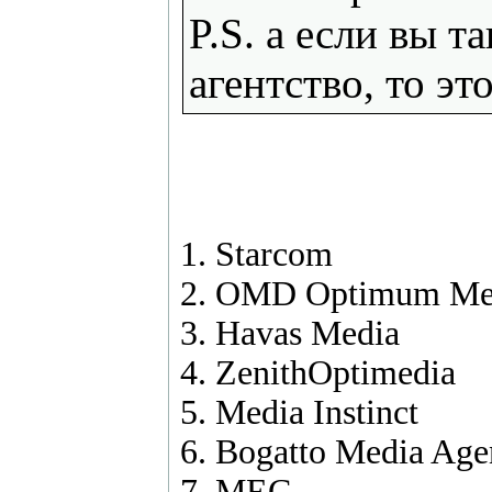
P.S. а если вы 
агентство, то эт
1. Starcom
2. OMD Optimum Me
3. Havas Media
4. ZenithOptimedia
5. Media Instinct
6. Bogatto Media Ag
7. MEC