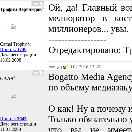
Profile
Ой, да! Главный во
©
Трофим Верблюдов
мелиоратор в кос
миллионеров... увы.
------------------
Camel Trophy'м
Отредактировано: Тр
Постов:
1740
Дата регистрации:
18.02.2008
20.02.2016 12:39
Profile
Bogatto Media Agenc
©
GAAS
по объему медиазак
О как! Ну а почему 
Только обязательно 
Постов:
3643
Дата регистрации:
что вы не имее
11.01.2008