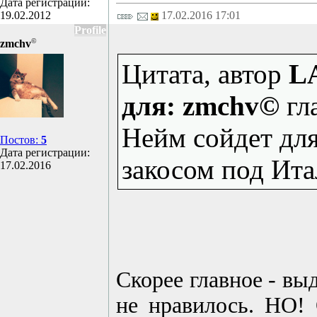
Дата регистрации:
19.02.2012
17.02.2016 17:01
Profile
©
zmchv
Цитата, автор
L
для: zmchv©
гл
Нейм сойдет дл
Постов:
5
Дата регистрации:
закосом под Ит
17.02.2016
Скорее главное - вы
не нравилось. НО! 