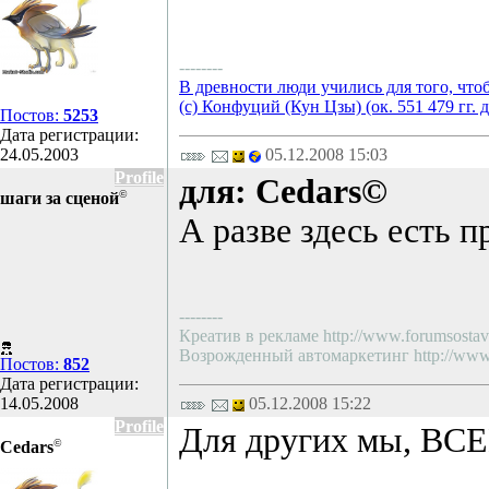
--------
В древности люди учились для того, что
(с) Конфуций (Кун Цзы) (ок. 551 479 гг. д
Постов:
5253
Дата регистрации:
24.05.2003
05.12.2008 15:03
Profile
для: Cedars©
©
шаги за сценой
А разве здесь есть п
--------
Креатив в рекламе http://www.forumsostav.
Возрожденный автомаркетинг http://www.f
Постов:
852
Дата регистрации:
14.05.2008
05.12.2008 15:22
Profile
Для других мы, ВСЕГ
©
Cedars