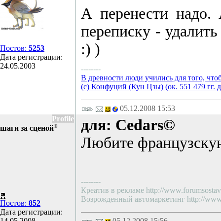
А перенести надо. 
переписку - удалить 
:) )
Постов:
5253
Дата регистрации:
24.05.2003
--------
В древности люди учились для того, что
(с) Конфуций (Кун Цзы) (ок. 551 479 гг. д
05.12.2008 15:53
Profile
для: Cedars©
©
шаги за сценой
Любите французскую
--------
Креатив в рекламе http://www.forumsostav.
Возрожденный автомаркетинг http://www.f
Постов:
852
Дата регистрации:
14.05.2008
05.12.2008 15:56