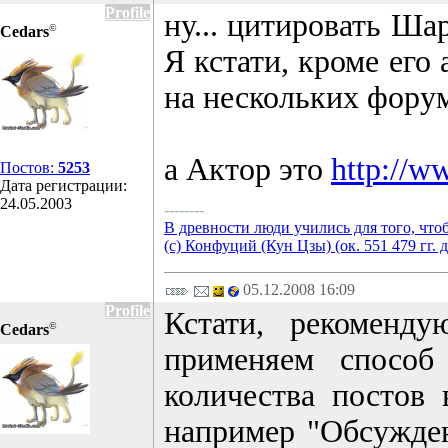
Profile
ну... цитировать Ша
©
Cedars
Я кстати, кроме его
на нескольких форум
а Актор это
http://w
Постов:
5253
Дата регистрации:
24.05.2003
--------
В древности люди учились для того, что
(с) Конфуций (Кун Цзы) (ок. 551 479 гг. д
05.12.2008 16:09
Profile
Кстати, рекоменд
©
Cedars
применяем способ
количества постов 
например "Обсужден