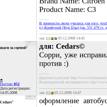
Brand Name: Citroen
Product Name: C3
--------
В древности люди учились для того, что
(с) Конфуций (Кун Цзы) (ок. 551 479 гг. д
05.12.2008 14:45
Profile
для: Cedars©
©
шаги за сценой
Сорри, уже исправи
против :)
--------
Креатив в рекламе http://www.forumsostav.
Возрожденный автомаркетинг http://www.f
Постов:
852
Дата регистрации:
14.05.2008
05.12.2008 14:47
Profile
оформление автобу
©
Cedars