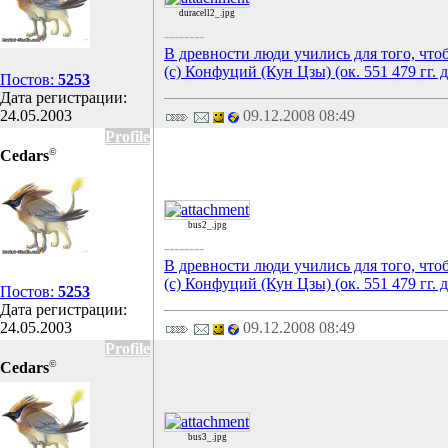
duracell2_.jpg
--------
В древности люди учились для того, что
(с) Конфуций (Кун Цзы) (ок. 551 479 гг. д
Постов:
5253
Дата регистрации:
24.05.2003
09.12.2008 08:49
Profile
©
Cedars
bus2_.jpg
--------
В древности люди учились для того, что
(с) Конфуций (Кун Цзы) (ок. 551 479 гг. д
Постов:
5253
Дата регистрации:
24.05.2003
09.12.2008 08:49
Profile
©
Cedars
bus3_.jpg