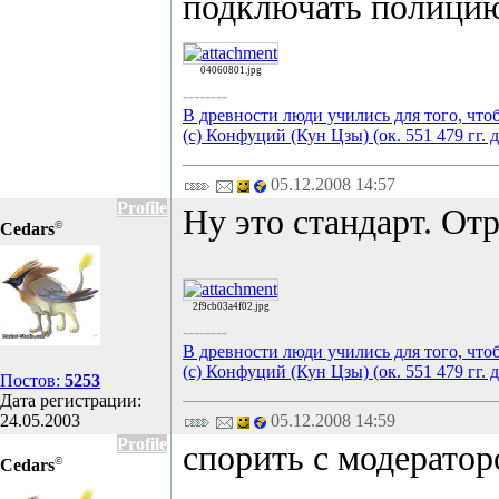
подключать полици
04060801.jpg
--------
В древности люди учились для того, что
(с) Конфуций (Кун Цзы) (ок. 551 479 гг. д
05.12.2008 14:57
Profile
Ну это стандарт. От
©
Cedars
2f9cb03a4f02.jpg
--------
В древности люди учились для того, что
(с) Конфуций (Кун Цзы) (ок. 551 479 гг. д
Постов:
5253
Дата регистрации:
24.05.2003
05.12.2008 14:59
Profile
спорить с модератор
©
Cedars