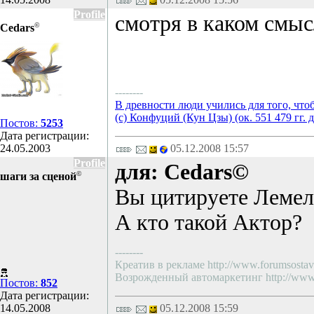
Profile
смотря в каком смыс
©
Cedars
--------
В древности люди учились для того, что
(с) Конфуций (Кун Цзы) (ок. 551 479 гг. д
Постов:
5253
Дата регистрации:
24.05.2003
05.12.2008 15:57
Profile
для: Cedars©
©
шаги за сценой
Вы цитируете Лемеля
А кто такой Актор?
--------
Креатив в рекламе http://www.forumsostav.
Возрожденный автомаркетинг http://www.f
Постов:
852
Дата регистрации:
14.05.2008
05.12.2008 15:59