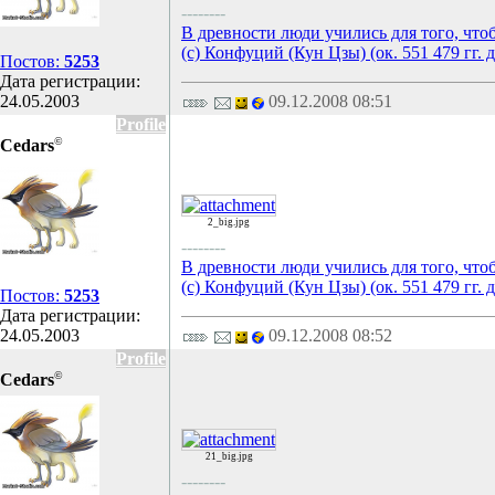
--------
В древности люди учились для того, что
(с) Конфуций (Кун Цзы) (ок. 551 479 гг. д
Постов:
5253
Дата регистрации:
24.05.2003
09.12.2008 08:51
Profile
©
Cedars
2_big.jpg
--------
В древности люди учились для того, что
(с) Конфуций (Кун Цзы) (ок. 551 479 гг. д
Постов:
5253
Дата регистрации:
24.05.2003
09.12.2008 08:52
Profile
©
Cedars
21_big.jpg
--------