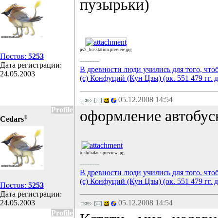
пузырьки)
ps2_busstation.preview.jpg
Постов:
5253
--------
Дата регистрации:
В древности люди учились для того, что
24.05.2003
(с) Конфуций (Кун Цзы) (ок. 551 479 гг. д
05.12.2008 14:54
Profile
оформление автобус
©
Cedars
toshibafans.preview.jpg
--------
В древности люди учились для того, что
(с) Конфуций (Кун Цзы) (ок. 551 479 гг. д
Постов:
5253
Дата регистрации:
24.05.2003
05.12.2008 14:54
Profile