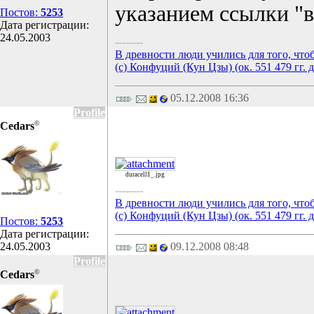
указанием ссылки "в
Постов:
5253
Дата регистрации:
24.05.2003
--------
В древности люди учились для того, что
(с) Конфуций (Кун Цзы) (ок. 551 479 гг. д
05.12.2008 16:36
Profile
©
Cedars
duracell1_.jpg
--------
В древности люди учились для того, что
(с) Конфуций (Кун Цзы) (ок. 551 479 гг. д
Постов:
5253
Дата регистрации:
24.05.2003
09.12.2008 08:48
Profile
©
Cedars