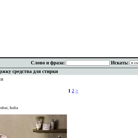
Слово и фраза:
Искать:
ржку средства для стирки
ии
1
2
>
mbai, India