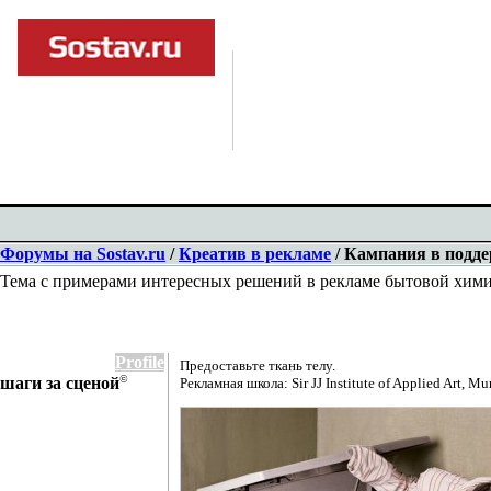
Форумы на Sostav.ru
/
Креатив в рекламе
/ Кампания в подде
Тема с примерами интересных решений в рекламе бытовой хим
Profile
Предоставьте ткань телу.
©
шаги за сценой
Рекламная школа: Sir JJ Institute of Applied Art, Mu