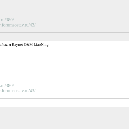
ru/380/
orumsostav.ru/43/
итайском Raynet O&M LiaoNing
ru/380/
orumsostav.ru/43/