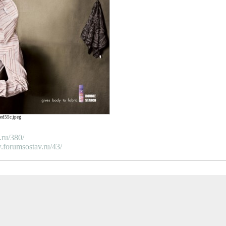
ed55c.jpeg
ru/380/
orumsostav.ru/43/