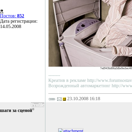
Постов:
852
Дата регистрации:
14.05.2008
7ed943bd06a3dbe9ecbec40
--------
Креатив в рекламе http://www.forumsostav.
Возрожденный автомаркетинг http://www.f
23.10.2008 16:18
Profile
©
шаги за сценой