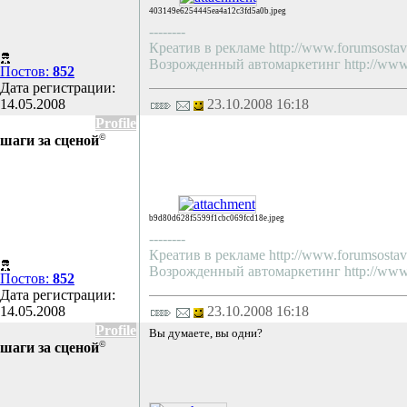
403149e6254445ea4a12c3fd5a0b.jpeg
--------
Креатив в рекламе http://www.forumsostav.
Возрожденный автомаркетинг http://www.f
Постов:
852
Дата регистрации:
14.05.2008
23.10.2008 16:18
Profile
©
шаги за сценой
b9d80d628f5599f1cbc069fcd18e.jpeg
--------
Креатив в рекламе http://www.forumsostav.
Возрожденный автомаркетинг http://www.f
Постов:
852
Дата регистрации:
14.05.2008
23.10.2008 16:18
Profile
Вы думаете, вы одни?
©
шаги за сценой