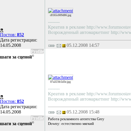
c8165c009d86.jpg
--------
Креатив в рекламе http://www.forumsostav.
Возрожденный автомаркетинг http://www.f
Постов:
852
Дата регистрации:
14.05.2008
05.12.2008 14:57
Profile
©
шаги за сценой
07a323fc5d3e.jpg
--------
Креатив в рекламе http://www.forumsostav.
Возрожденный автомаркетинг http://www.f
Постов:
852
Дата регистрации:
14.05.2008
05.12.2008 15:48
Profile
Работа рекламного агентства Grey
©
шаги за сценой
Downy: естественно мягкий