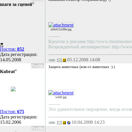
©
шаги за сценой
a50e411a188e.jpg
--------
Креатив в рекламе http://www.forumsostav.
Возрожденный автомаркетинг http://www.f
Постов:
852
Дата регистрации:
14.05.2008
05.12.2008 14:08
Profile
Защита животных (или от животных :) )
©
Kubrat
wild2.jpg
--------
Это удивительное ощущение, когда осозн
Постов:
675
Дата регистрации:
15.02.2006
10.04.2008 14:23
Profile