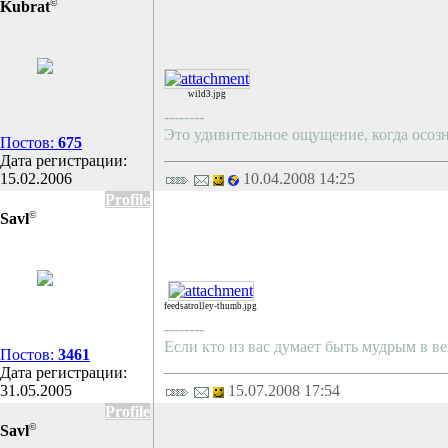
©
Kubrat
wild3.jpg
--------
Это удивительное ощущение, когда осозн
Постов:
675
Дата регистрации:
15.02.2006
10.04.2008 14:25
Profile
©
Savl
feedsatrolley-thumb.jpg
--------
Если кто из вас думает быть мудрым в ве
Постов:
3461
Дата регистрации:
31.05.2005
15.07.2008 17:54
Profile
©
Savl