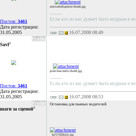
nrdcwaterdispenser-thumb.jpg
--------
Если кто из вас думает быть мудрым в ве
Постов:
3461
Дата регистрации:
31.05.2005
16.07.2008 08:49
Profile
©
Savl
polar-bear-melts-thumb.jpg
--------
Если кто из вас думает быть мудрым в ве
Постов:
3461
Дата регистрации:
31.05.2005
16.07.2008 08:53
Profile
Остановка для пьяных водителей
©
шаги за сценой
6a757838cb2c.jpg