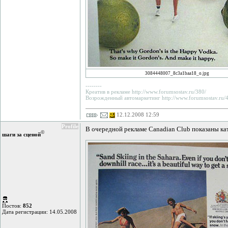
3084448007_8c3a1baa18_o.jpg
--------
Креатив в рекламе http://www.forumsostav.ru/380/
Возрожденный автомаркетинг http://www.forumsostav.ru/4
12.12.2008 12:59
Profile
В очередной рекламе Canadian Club показаны ка
©
шаги за сценой
Постов:
852
Дата регистрации: 14.05.2008