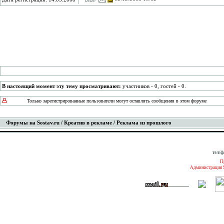
В настоящий момент эту тему просматривают:
участников - 0, гостей - 0.
Только зарегистрированные пользователи могут оставлять сообщения в этом форуме
Форумы на Sostav.ru
/
Креатив в рекламе
/ Реклама из прошлого
тел/ф
П
Администрация S