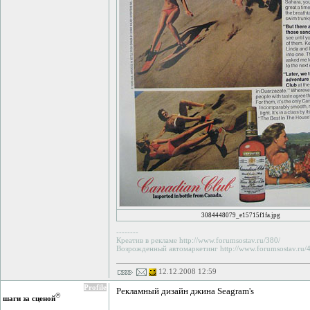
3084448079_e15715f1fa.jpg
--------
Креатив в рекламе http://www.forumsostav.ru/380/
Возрожденный автомаркетинг http://www.forumsostav.ru/4
12.12.2008 12:59
Profile
Рекламный дизайн джина Seagram's
©
шаги за сценой