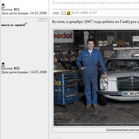
Возрожденный автомаркетинг http://www.forumsostav.ru/4
Постов:
852
20.01.2009 12:07
Дата регистрации: 14.05.2008
Profile
Кстати, в декабре 2007 года ребята из Гамбург
©
шаги за сценой
Постов:
852
Дата регистрации: 14.05.2008
Dolorminmechanic.preview
--------