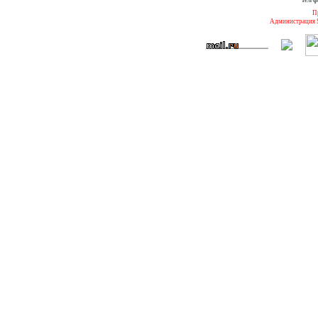
тел/ф
П
Администрация S