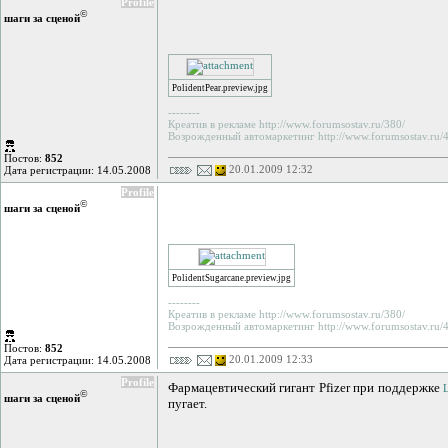
Profile
©
шаги за сценой
PolidentPear.preview.jpg
--------
Креатив в рекламе http://www.forumsostav.ru/380/
Возрожденный автомаркетинг http://www.forumsostav.ru/4
Постов:
852
20.01.2009 12:32
Дата регистрации: 14.05.2008
Profile
©
шаги за сценой
PolidentSugarcane.preview.jpg
--------
Креатив в рекламе http://www.forumsostav.ru/380/
Возрожденный автомаркетинг http://www.forumsostav.ru/4
Постов:
852
20.01.2009 12:33
Дата регистрации: 14.05.2008
Profile
Фармацевтический гигант Pfizer при поддержке
©
шаги за сценой
пугает.