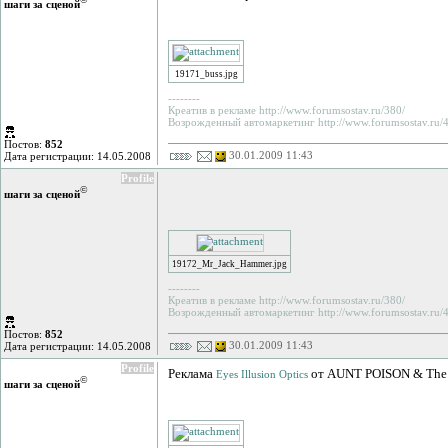
шаги за сценой
19171_buss.jpg
--------
Креатив в рекламе http://www.forumsostav.ru/380/
Возрожденный автомаркетинг http://www.forumsostav.ru/4
Постов:
852
30.01.2009 11:43
Дата регистрации: 14.05.2008
Profile
©
шаги за сценой
19172_Mr_Jack_Hammer.jpg
--------
Креатив в рекламе http://www.forumsostav.ru/380/
Возрожденный автомаркетинг http://www.forumsostav.ru/4
Постов:
852
30.01.2009 11:43
Дата регистрации: 14.05.2008
Profile
Реклама
от AUNT POISON & The 
Eyes Illusion Optics
©
шаги за сценой