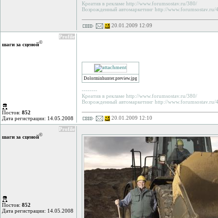
Креатив в рекламе http://www.forumsostav.ru/380/
Возрожденный автомаркетинг http://www.forumsostav.ru/4
20.01.2009 12:09
Profile
©
шаги за сценой
Dolorminhunter.preview.jpg
--------
Креатив в рекламе http://www.forumsostav.ru/380/
Возрожденный автомаркетинг http://www.forumsostav.ru/4
Постов:
852
20.01.2009 12:10
Дата регистрации: 14.05.2008
Profile
©
шаги за сценой
Постов:
852
Дата регистрации: 14.05.2008