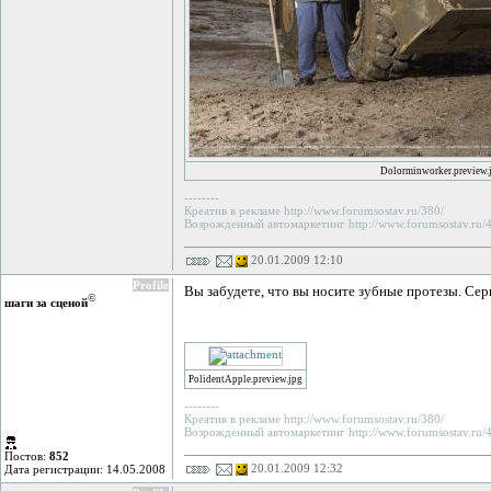
Dolorminworker.preview.
--------
Креатив в рекламе http://www.forumsostav.ru/380/
Возрожденный автомаркетинг http://www.forumsostav.ru/4
20.01.2009 12:10
Profile
Вы забудете, что вы носите зубные протезы. Сер
©
шаги за сценой
PolidentApple.preview.jpg
--------
Креатив в рекламе http://www.forumsostav.ru/380/
Возрожденный автомаркетинг http://www.forumsostav.ru/4
Постов:
852
20.01.2009 12:32
Дата регистрации: 14.05.2008