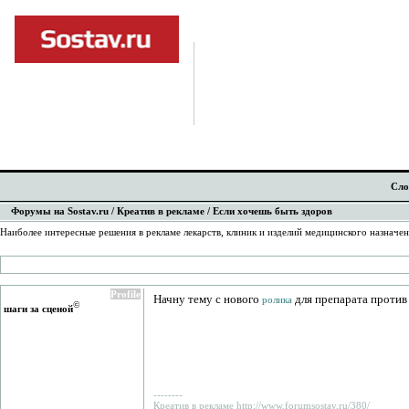
Сло
Форумы на Sostav.ru
/
Креатив в рекламе
/ Если хочешь быть здоров
Наиболее интересные решения в рекламе лекарств, клиник и изделий медицинского назначе
Profile
Начну тему с нового
для препарата против
ролика
©
шаги за сценой
--------
Креатив в рекламе http://www.forumsostav.ru/380/