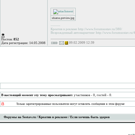
shiatsu.preview.jpg
--------
Креатив в рекламе http://www.forumsostav.ru/380/
Возрожденный автомаркетинг http://www.forumsostav.ru/4
Постов:
852
09.02.2009 12:39
Дата регистрации: 14.05.2008
В настоящий момент эту тему просматривают:
участников - 0, гостей - 0.
Только зарегистрированные пользователи могут оставлять сообщения в этом форуме
Форумы на Sostav.ru
/
Креатив в рекламе
/ Если хочешь быть здоров