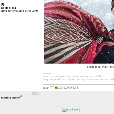
Постов:
852
Дата регистрации: 14.05.2008
hermes-ad-fall-winter_0.pr
--------
Креатив в рекламе http://www.forumsostav.ru/380/
Возрожденный автомаркетинг http://www.forumsostav.ru/4
29.01.2009 12:41
Profile
©
шаги за сценой