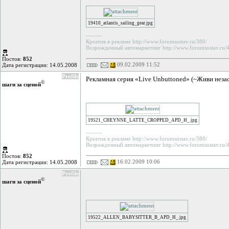
19410_atlantis_sailing_gear.jpg
--------
Креатив в рекламе http://www.forumsostav.ru/380/
Возрожденный автомаркетинг http://www.forumsostav.ru/4
Постов:
852
09.02.2009 11:52
Дата регистрации: 14.05.2008
Profile
Рекламная серия «Live Unbuttoned» (~Живи незас
©
шаги за сценой
19521_CHEYNNE_LATTE_CROPPED_APD_H_.jpg
--------
Креатив в рекламе http://www.forumsostav.ru/380/
Возрожденный автомаркетинг http://www.forumsostav.ru/4
Постов:
852
16.02.2009 10:06
Дата регистрации: 14.05.2008
Profile
©
шаги за сценой
19522_ALLEN_BABYSITTER_B_APD_H_.jpg