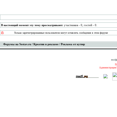
В настоящий момент эту тему просматривают:
участников - 0, гостей - 0.
Только зарегистрированные пользователи могут оставлять сообщения в этом форуме
Форумы на Sostav.ru
/
Креатив в рекламе
/ Реклама от кутюр
тел/ф
П
Администрация S