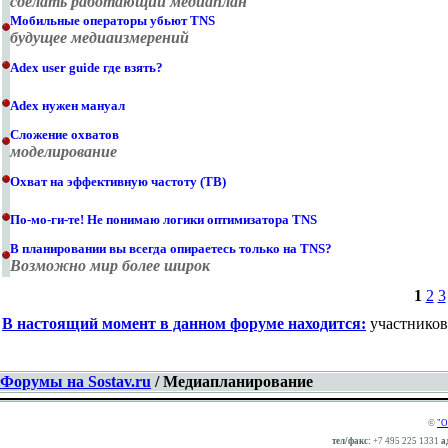
сделать работающий медиаплан
Мобильные операторы убьют TNS
будущее медиаизмерений
Adex user guide где взять?
Adex нужен мануал
Сложение охватов
моделирование
Охват на эффективную частоту (ТВ)
По-мо-ги-те! Не понимаю логики оптимизатора TNS
В планировании вы всегда опираетесь только на TNS?
Возможно мир более широк
1
2
3
В настоящий момент в данном форуме находится:
участников -
Форумы на Sostav.ru
/ Медиапланирование
©
"О
тел/факс:
+7 495 225 1331
а