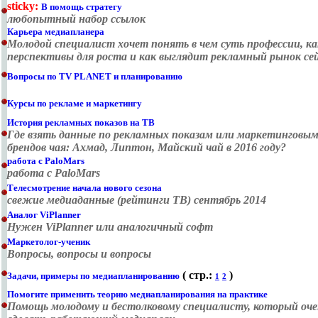
sticky:
В помощь стратегу
любопытный набор ссылок
Карьера медиапланера
Молодой специалист хочет понять в чем суть профессии, ка
перспективы для роста и как выглядит рекламный рынок се
Вопросы по TV PLANET и планированию
Курсы по рекламе и маркетингу
История рекламных показов на ТВ
Где взять данные по рекламных показам или маркетинговы
брендов чая: Ахмад, Липтон, Майский чай в 2016 году?
работа с PaloMars
работа с PaloMars
Телесмотрение начала нового сезона
свежие медиаданные (рейтинги ТВ) сентябрь 2014
Аналог ViPlanner
Нужен ViPlanner или аналогичный софт
Маркетолог-ученик
Вопросы, вопросы и вопросы
( cтр.:
)
Задачи, примеры по медиапланированию
1
2
Помогите применить теорию медиапланирования на практике
Помощь молодому и бестолковому специалисту, который оче