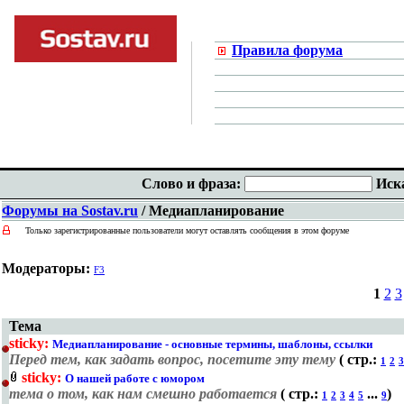
Правила форума
Слово и фраза:
Иск
Форумы на Sostav.ru
/ Медиапланирование
Только зарегистрированные пользователи могут оставлять сообщения в этом форуме
Модераторы:
F3
1
2
3
Тема
sticky:
Медиапланирование - основные термины, шаблоны, ссылки
Перед тем, как задать вопрос, посетите эту тему
( cтр.:
1
2
3
sticky:
О нашей работе с юмором
тема о том, как нам смешно работается
( cтр.:
...
)
1
2
3
4
5
9