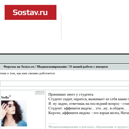
Форумы на Sostav.ru
/
Медиапланирование
/ О нашей работе с юмором
тема о том, как нам смешно работается
Profile
Принимаю зачет у студента.
©
Stеlla
Студент сидит, парится, выжимает из себя какие-
Я: ну ладно, ответишь на последний вопрос - ста
Студент: аффинити индекс... это...ну...в общем...
Короче, аффинити индекс - это взрыв мозга, Ната
--------
Медиапланирование в рекламе, образование и трудоус