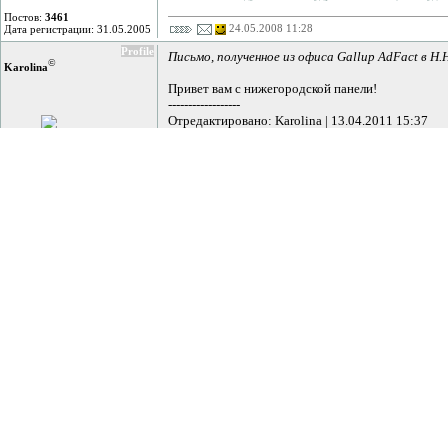
Постов:
3461
24.05.2008 11:28
Дата регистрации: 31.05.2005
Profile
Письмо, полученное из офиса Gallup AdFact в Н
©
Kаrоlinа
Привет вам с нижегородской панели!
------------------
Отредактировано: Karolina | 13.04.2011 15:37
Sailor-Модератор
Постов:
4610
10.06.2008 19:27
Дата регистрации: 23.05.2005
Profile
Из брифа клиента (продукт - сушеные морепрод
©
Stеlla
Коммуникационная задача: возбудить в потреб
--------
Медиапланирование в рекламе, образование и трудоус
Постов:
1664
10.06.2008 21:13
Дата регистрации: 15.12.2006
Profile
Сегодня с утра сел за компьютер одной из сотру
©
Savl
менеджеру устранить проблемы и сообщить резу
- Антон, что там с компьютером? Ты собирался 