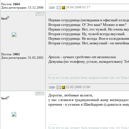
Постов:
1664
26.04.2008 01:17
Дата регистрации: 15.12.2006
Profile
©
Savl
Первая сотрудница (заглядывая в офисный холоди
Вторая сотрудница: О! Это ваш? Можно и мне?
Первая сотрудница: Нет, это чужой. Но очень вк
Вторая сотрудница: Ну, чужой всегда вкусный.
Первая сотрудница: Не всегда. Вон в холодильник
Вторая сотрудница: Нет, невкусный - он ничейны
Постов:
3461
Ариэль - лучшее средство от меланхолии
Дата регистрации: 31.05.2005
Девушка (по телефону, устало, назидательно): Те
--------
Если кто из вас думает быть мудрым в веке сем, тот будь
22.05.2008 15:00
Profile
Дорогие, любимые коллеги,
©
Savl
у нас сложился традиционный жанр жизнерадос
причина - я уезжаю в Швейцарию (сдаваться зам
--------
Если кто из вас думает быть мудрым в веке сем, тот будь