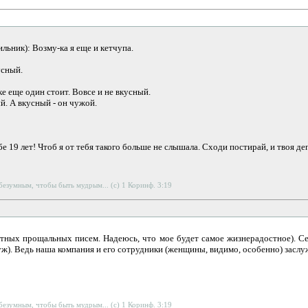
льник): Возму-ка я еще и кетчупа.
усный.
е еще один стоит. Вовсе и не вкусный.
й. А вкусный - он чужой.
бе 19 лет! Чтоб я от тебя такого больше не слышала. Сходи постирай, и твоя де
 безумным, чтобы быть мудрым... (с) 1 Коринф. 3:19
тных прощальных писем. Надеюсь, что мое будет самое жизнерадостное). Се
уж). Ведь наша компания и его сотрудники (женщины, видимо, особенно) заслу
 безумным, чтобы быть мудрым... (с) 1 Коринф. 3:19