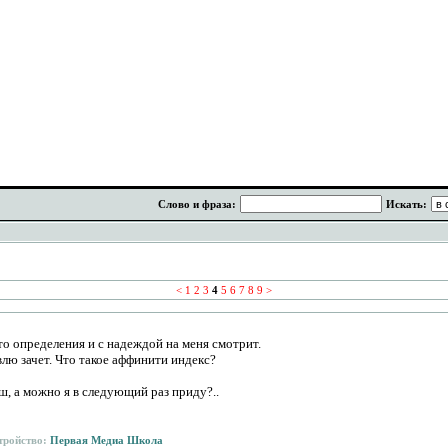
Слово и фраза:
Искать:
<
1
2
3
4
5
6
7
8
9
>
то определения и с надеждой на меня смотрит.
влю зачет. Что такое аффинити индекс?
ш, а можно я в следующий раз приду?..
тройство:
Первая Медиа Школа