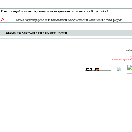
В настоящий момент эту тему просматривают:
участников - 0, гостей - 0.
Только зарегистрированные пользователи могут оставлять сообщения в этом форуме
Форумы на Sostav.ru
/
PR
/ Имидж России
тел/ф
П
Администрация S