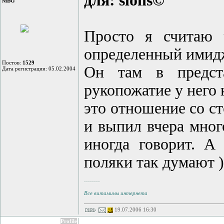
для: slons©
MBG
Просто я считаю 
определенный имид
Постов:
1529
Он там в предст
Дата регистрации: 05.02.2004
рукопожатие у него 
это отношение со ст
и выпил вчера мног
иногда говорит. А
поляки так думают )
--------
Все витамины интернета
19.07.2006 16:30
Profile