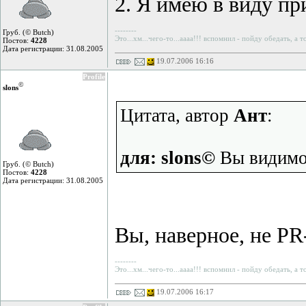
2. Я имею в виду пр
--------
Груб. (© Butch)
Это...хм...чего-то...аааа!!! вспомнил - пойду обедать, а 
Постов:
4228
Дата регистрации: 31.08.2005
19.07.2006 16:16
Profile
©
slons
Цитата, автор
Ант
:
для: slons©
Вы видимо 
Груб. (© Butch)
Постов:
4228
Дата регистрации: 31.08.2005
Вы, наверное, не PR
--------
Это...хм...чего-то...аааа!!! вспомнил - пойду обедать, а 
19.07.2006 16:17