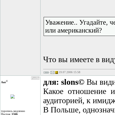
Уважение.. Угадайте, 
или американский?
Что вы имеете в вид
19.07.2006 15:58
Profile
для: slons©
Вы види
©
Ант
Какое отношение и
аудиторией, к имид
В Польше, однознач
торопись медленно
Постов:
1566