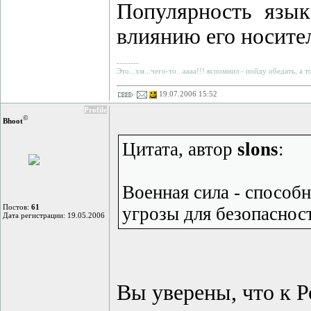
Популярность язык
влиянию его носите
--------
Это...хм...чего-то...аааа!!! вспомнил - пойду обедать, а 
19.07.2006 15:52
Profile
©
Bhoot
Цитата, автор
slons
:
Военная сила - способ
Постов:
61
угрозы для безопаснос
Дата регистрации: 19.05.2006
Вы уверены, что к Р