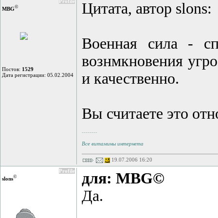
Profile
Цитата, автор slons:
©
MBG
Военная сила - с
вознмкновения угро
Постов:
1529
и качественно.
Дата регистрации: 05.02.2004
Вы считаете это отн
--------
Все витамины интернета
19.07.2006 16:20
Profile
для: MBG©
©
slons
Да.