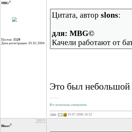
©
MBG
Цитата, автор
slons
:
для: MBG©
Постов:
1529
Качели работают от ба
Дата регистрации: 05.02.2004
Это был небольшой 
--------
Все витамины интернета
19.07.2006 16:32
Profile
©
Bhoot