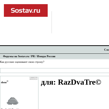
Сло
Форумы на Sostav.ru
/
PR
/ Имидж России
Как русские оценивают свою строну?
Profile
для: RazDvaTre©
©
slons