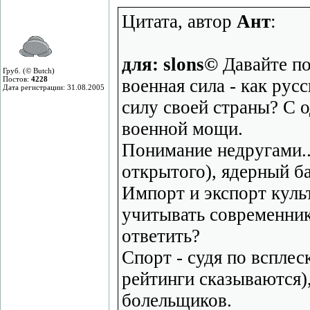
Цитата, автор
Ант
:
для: slons©
Давайте по
Груб. (© Butch)
Постов:
4228
военная сила - как рус
Дата регистрации: 31.08.2005
силу своей страны? С 
военной мощи.
Понимание недругами...
открытого), ядерный б
Импорт и экспорт куль
учитывать современник
ответить?
Спорт - судя по вспле
рейтинги сказываются)
болельщиков.