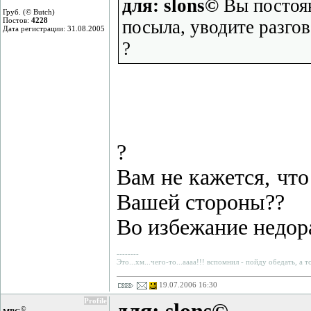
для: slons©
Вы постоян
Груб. (© Butch)
Постов:
4228
посыла, уводите разгов
Дата регистрации: 31.08.2005
?
?
Вам не кажется, что
Вашей стороны??
Во избежание недор
--------
Это...хм...чего-то...аааа!!! вспомнил - пойду обедать, а 
19.07.2006 16:30
Profile
©