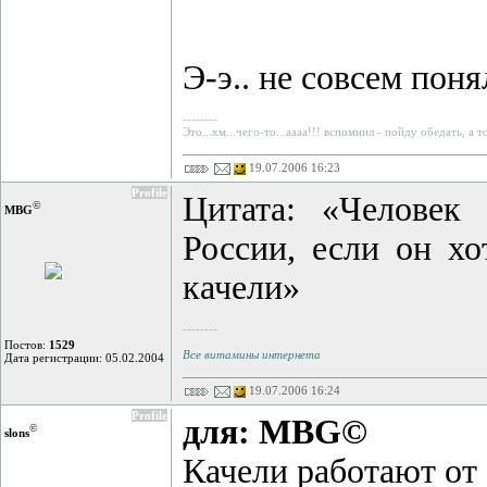
Э-э.. не совсем поня
--------
Это...хм...чего-то...аааа!!! вспомнил - пойду обедать, а 
19.07.2006 16:23
Profile
Цитата: «Человек
©
MBG
России, если он хо
качели»
--------
Постов:
1529
Все витамины интернета
Дата регистрации: 05.02.2004
19.07.2006 16:24
Profile
для: MBG©
©
slons
Качели работают от