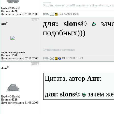
--------
Это...хм...чего-то...аааа!!! вспомнил - пойду обедать, а 
Груб. (© Butch)
Постов:
4228
19.07.2006 16:21
Дата регистрации: 31.08.2005
Profile
для: slons©
заче
©
Ант
подобных)))
--------
С уважением и почтением
торопись медленно
Постов:
1566
19.07.2006 16:21
Дата регистрации: 07.10.2003
Profile
©
slons
Цитата, автор
Ант
:
для: slons©
зачем же
Груб. (© Butch)
Постов:
4228
Дата регистрации: 31.08.2005