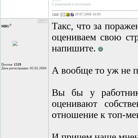
--------
С уважением и почтением
19.07.2006 16:03
Profile
Такс, что за пораж
©
MBG
оцениваем свою стр
напишите.
Постов:
1529
А вообще то уж не п
Дата регистрации: 05.02.2004
Вы бы у работнико
оценивают собств
отношение к топ-ме
И причем наше мнен