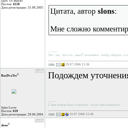
Груб. (© Butch)
Постов:
4228
Дата регистрации: 31.08.2005
Цитата, автор
slons
:
Мне сложно комментир
--------
Это...хм...чего-то...аааа!!! вспомнил - пойду обедать, а 
19.07.2006 15:36
Profile
Подождем уточнения
©
RazDvaTre
--------
С ним нельзя было ссориться - он не умел мириться.
Saint Lover
Постов:
610
19.07.2006 15:49
Дата регистрации: 29.06.2004
Profile
©
slons