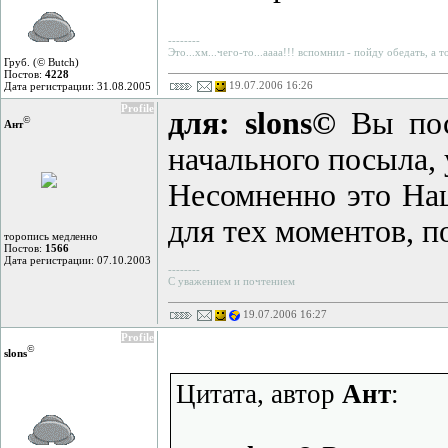
--------
Это...хм...чего-то...аааа!!! вспомнил - пойду обедать, а 
Груб. (© Butch)
Постов:
4228
19.07.2006 16:26
Дата регистрации: 31.08.2005
Profile
для: slons©
Вы пост
©
Ант
начального посыла, 
Несомненно это Наш
для тех моментов, п
торопись медленно
Постов:
1566
Дата регистрации: 07.10.2003
--------
С уважением и почтением
19.07.2006 16:27
Profile
©
slons
Цитата, автор
Ант
: