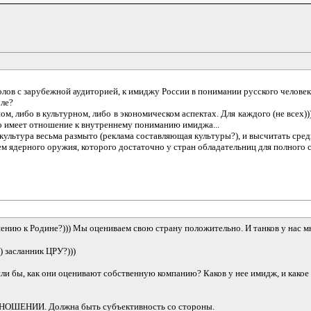
лов с зарубежной аудиторией, к имиджу России в понимании русского человек
эле?
ном, либо в культурном, либо в экономическом аспектах. Для каждого (не всех
то имеет отношение к внутреннему пониманию имиджа...
культура весьма размыто (реклама составляющая культуры?), и высчитать сред
м ядерного оружия, которого достаточно у стран обладательниц для полного са
ению к Родине?))) Мы оцениваем свою страну положительно. И танков у нас мн
) засланник ЦРУ?)))
сили бы, как они оценивают собственную компанию? Каков у нее имидж, и како
ТНОШЕНИИ. Должна быть субъективность со стороны.