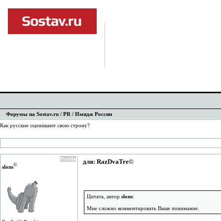
Форумы на Sostav.ru
/
PR
/ Имидж России
Как русские оценивают свою строну?
Profile
для: RazDvaTre©
©
slons
Цитата, автор
slons
:
Мне сложно комментировать Ваше понимание.