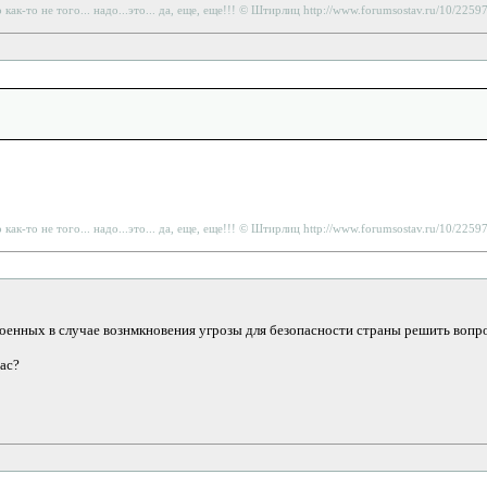
то как-то не того... надо...это... да, еще, еще!!! © Штирлиц http://www.forumsostav.ru/10/225
то как-то не того... надо...это... да, еще, еще!!! © Штирлиц http://www.forumsostav.ru/10/225
оенных в случае вознмкновения угрозы для безопасности страны решить вопро
ас?