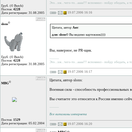
Это...хм...чего-то...аааа!!! вспомнил - пойду обедать, а 
Груб. (© Butch)
Постов:
4228
19.07.2006 16:16
Дата регистрации: 31.08.2005
Profile
©
slons
Цитата, автор
Ант
:
для: slons©
Вы видимо картежник))))
Вы, наверное, не PR-щик.
Груб. (© Butch)
--------
Постов:
4228
Это...хм...чего-то...аааа!!! вспомнил - пойду обедать, а 
Дата регистрации: 31.08.2005
19.07.2006 16:17
Profile
Цитата, автор slons:
©
MBG
Военная сила - способность профессиональных в
Вы считаете это относится к России именно сейч
--------
Все витамины интернета
Постов:
1529
Дата регистрации: 05.02.2004
19.07.2006 16:20
Profile