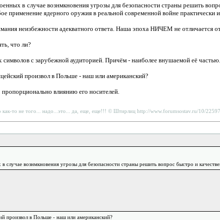
оенных в случае вознмкновения угрозы для безопасности страны решить вопро
юбое применение ядерного оружия в реальной современной войне практически и
ания неизбежности адекватного ответа. Наша эпоха НИЧЕМ не отличается от Ср
ть, что ли?
 символов с зарубежной аудиторией. Причём - наиболее внушаемой её частью
ицейский произвол в Польше - наш или американский?
о пропорционально влиянию его носителей.
то как-то не того... надо...это... да, еще, еще!!! © Штирлиц http://www.forumsostav.ru/10/225
 в случае вознмкновения угрозы для безопасности страны решить вопрос быстро и качестве
ий произвол в Польше - наш или американский?