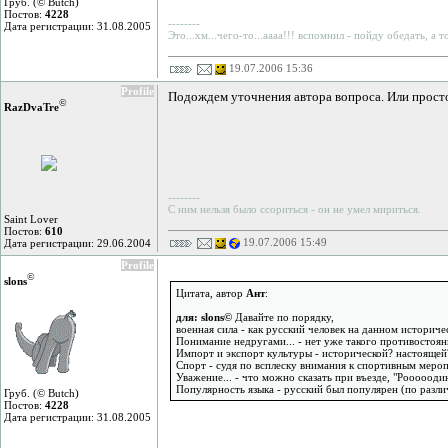
Груб. (© Butch)
Постов:
4228
--------
Дата регистрации: 31.08.2005
Это...хм...чего-то...аааа!!! вспомнил - пойду обедать, а 
19.07.2006 15:36
Profile
Подождем уточнения автора вопроса. Или просто
©
RazDvaTre
--------
С ним нельзя было ссориться - он не умел мириться.
Saint Lover
Постов:
610
19.07.2006 15:49
Дата регистрации: 29.06.2004
Profile
©
slons
Цитата, автор
Ант
:
для: slons©
Давайте по порядку,
военная сила - как русский человек на данном историч
Понимание недругами... - нет уже такого противостоян
Импорт и экспорт культуры - исторической? настоящей
Спорт - судя по всплеску внимания к спортивным мероп
Уважение... - что можно сказать при въезде, "Рооооодин
Популярность языка - русский был популярен (по разли
Груб. (© Butch)
Постов:
4228
Дата регистрации: 31.08.2005