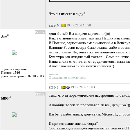
Что вы имеете в виду?
19.07.2006 15:58
Profile
для: slons©
Вы видимо картежник))))
©
Ант
Какое отношение имеет контакт Наших нац симво
В Польше, однозначно американский, а в Венесу
Влияние России всегда было велико, либо в воен
нашего языка. Но, опять же, не понимаю какое э
Культура как имиджевый фактор... Само понятие 
Наша эпоха отличается от средневековья наличие
А вот с военной силой почти согласен :)
торопись медленно
Постов:
1566
--------
Дата регистрации: 07.10.2003
С уважением и почтением
19.07.2006 16:03
Profile
Такс, что за пораженческие настроения по отнош
©
MBG
А вообще то уж не провокатор ли вы , девушка?))
Вы бы у работников, допустим, Microsoft, спро
И причем наше мнение тогда?
Составляющие имиджа оцениваются только в О