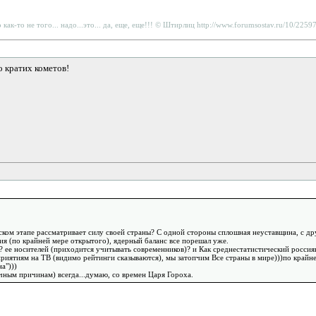
то как-то не того... надо...это... да, еще, еще!!! © Штирлиц http://www.forumsostav.ru/10/225
 кратих кометов!
еском этапе рассматривает силу своей страны? С одной стороны сплошная неуставщина, с д
ия (по крайней мере открытого), ядерный баланс все порешал уже.
? ее носителей (приходится учитывать современников)? и Как среднестатистический россия
риятиям на ТВ (видимо рейтинги сказываются), мы затопчим Все страны в мире)))по крайн
а")))
чным причинам) всегда...думаю, со времен Царя Гороха.