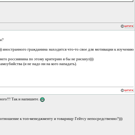
а?
)))) иностранного гражданина находится что-то свое для мотивации к изучению
него россиянина по этому критерию я бы не рискнул)))
моубийства (и не надо ни на кого нападать).
ого!!! Так и напишите.
е отношение к топ-менеджменту и товарищу Гейтсу непосредственно?)))