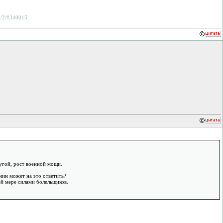
97/2/#340015
ругой, рост военной мощи.
нин может на это ответить?
ей мере силами болельщиков.