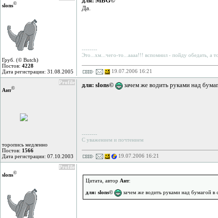
для: MBG©
©
slons
Да.
--------
Это...хм...чего-то...аааа!!! вспомнил - пойду обедать, а 
Груб. (© Butch)
Постов:
4228
19.07.2006 16:21
Дата регистрации: 31.08.2005
Profile
для: slons©
зачем же водить руками над бумаг
©
Ант
--------
С уважением и почтением
торопись медленно
Постов:
1566
19.07.2006 16:21
Дата регистрации: 07.10.2003
Profile
©
slons
Цитата, автор
Ант
:
для: slons©
зачем же водить руками над бумагой в 