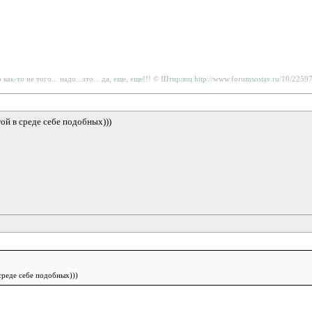
то как-то не того... надо...это... да, еще, еще!!! © Штирлиц http://www.forumsostav.ru/10/225
ой в среде себе подобных)))
среде себе подобных)))