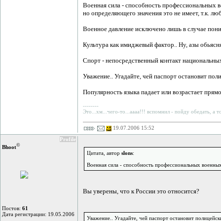
Военная сила - способность профессиональных в
но определяющего значения это не имеет, т.к. л
Военное давление исключено лишь в случае поним
Культура как имиджевый фактор.. Ну, азы обьясня
Спорт - непосредственный контакт национальных
Уважение.. Угадайте, чей паспорт остановит пол
Популярность языка падает или возрастает прям
--------
Это...хм...чего-то...аааа!!! вспомнил - пойду обедать, а 
19.07.2006 15:52
Profile
©
Bhoot
Цитата, автор
slons
:
Военная сила - способность профессиональных военных
Вы уверены, что к России это относится?
Постов:
61
Дата регистрации: 19.05.2006
Уважение.. Угадайте, чей паспорт остановит полицейск