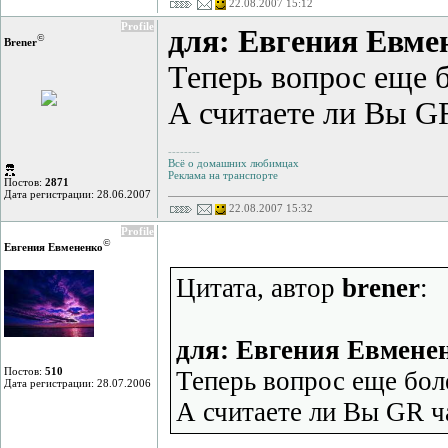
22.08.2007 15:12
Profile
для: Евгения Евм
©
Brener
Теперь вопрос еще б
А считаете ли Вы G
--------
Всё о домашних любимцах
Реклама на транспорте
Постов:
2871
Дата регистрации: 28.06.2007
22.08.2007 15:32
Profile
©
Евгения Евмененко
Цитата, автор
brener
:
для: Евгения Евмене
Постов:
510
Теперь вопрос еще боле
Дата регистрации: 28.07.2006
А считаете ли Вы GR 