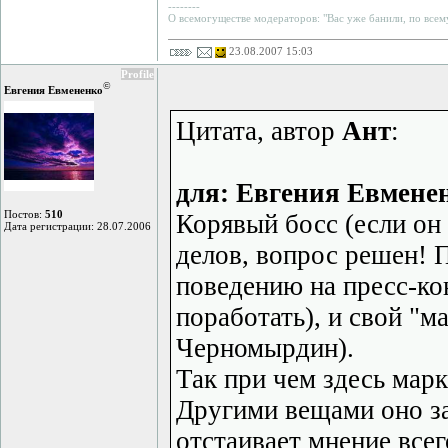
--------
О всемогуществе модераторов: "Вас уже банили, по всему
23.08.2007 15:03
Profile
©
Евгения Евмененко
Цитата, автор
Ант
:
для: Евгения Евмене
Постов:
510
Корявый босс (если он 
Дата регистрации: 28.07.2006
делов, вопрос решен! П
поведению на пресс-ко
поработать), и свой "м
Черномырдин).
Так при чем здесь мар
Другими вещами оно за
отстаивает мнение всег