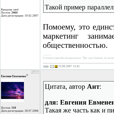
Такой пример параллел
Каждому своё
Постов:
2464
Дата регистрации: 10.02.2007
Помоему, это единс
маркетинг заним
общественностью.
--------
О всемогуществе модераторов: "Вас уже банили, по всему
23.08.2007 13:45
Profile
©
Евгения Евмененко
Цитата, автор
Ант
:
для: Евгения Евмене
Постов:
510
Такая же часть как и п
Дата регистрации: 28.07.2006