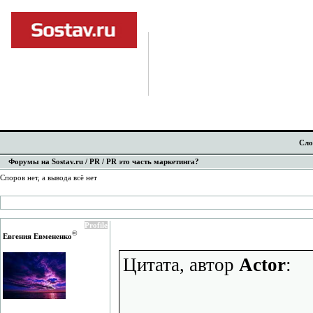
Сло
Форумы на Sostav.ru
/
PR
/ PR это часть маркетинга?
Споров нет, а вывода всё нет
Profile
©
Евгения Евмененко
Цитата, автор
Actor
: