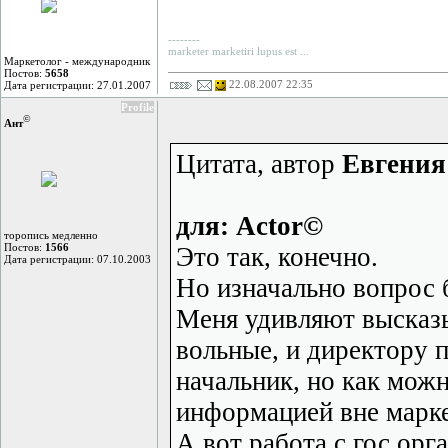
--------
marketer marketiri lupus est ...
Маркетолог - международник
Постов:
5658
22.08.2007 22:35
Дата регистрации: 27.01.2007
Profile
©
Ант
Цитата, автор
Евгения
для: Actor©
торопись медленно
Постов:
1566
Это так, конечно.
Дата регистрации: 07.10.2003
Но изначально вопрос б
Меня удивляют высказы
вольные, и директору 
начальник, но как мож
информацией вне маркет
А вот работа с гос.ор