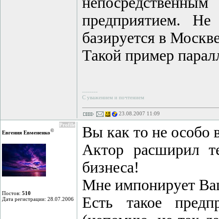
непосредственным
предприятием. Не 
базируется в Москве
Такой пример парал
--------
С уважением и почтением
23.08.2007 11:09
Profile
Вы как то не особо 
©
Евгения Евмененко
Актор расширил те
бизнеса!
Мне импонирует Ваш
Постов:
510
Есть такое предп
Дата регистрации: 28.07.2006