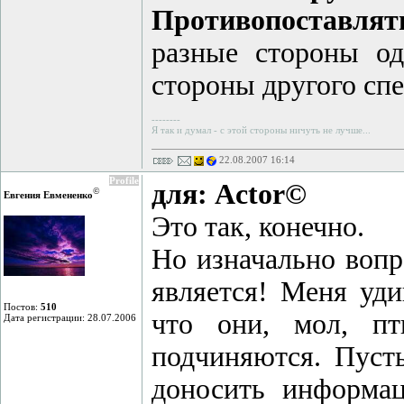
Противопоставлят
разные стороны од
стороны другого спе
--------
Я так и думал - с этой стороны ничуть не лучше...
22.08.2007 16:14
Profile
для: Actor©
©
Евгения Евмененко
Это так, конечно.
Но изначально вопр
является! Меня уд
Постов:
510
что они, мол, пт
Дата регистрации: 28.07.2006
подчиняются. Пуст
доносить информа