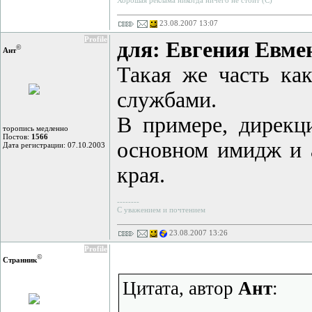
Хорошая реклама никогда ничего не стоит (С)
23.08.2007 13:07
Profile
для: Евгения Евм
©
Ант
Такая же часть как
службами.
В примере, дирекц
торопись медленно
Постов:
1566
основном имидж и а
Дата регистрации: 07.10.2003
края.
--------
С уважением и почтением
23.08.2007 13:26
Profile
©
Странник
Цитата, автор
Ант
: