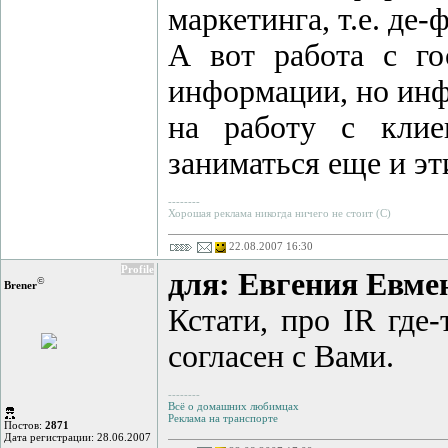
маркетинга, т.е. де-
А вот работа с го
информации, но инф
на работу с клие
заниматься еще и эт
--------
Хорошая реклама никогда ничего не стоит (С)
22.08.2007 16:30
Profile
для: Евгения Евм
©
Brener
Кстати, про IR где
согласен с Вами.
--------
Всё о домашних любимцах
Реклама на транспорте
Постов:
2871
Дата регистрации: 28.06.2007