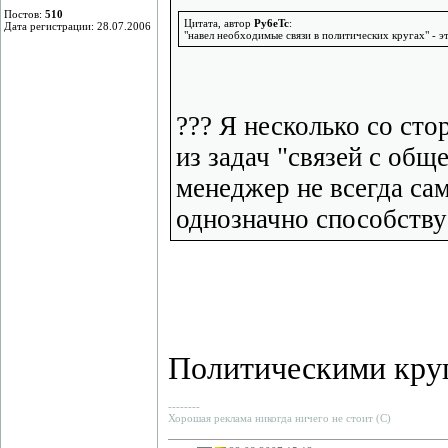
Постов:
510
Цитата, автор
Py6eTc
:
Дата регистрации: 28.07.2006
"навел необходимые связи в политических кругах" - эт
??? Я несколько со стор
из задач "связей с обще
менеджер не всегда са
однозначно способству
Политическими круг
--------
Хорошая реклама никогда ничего не стоит (С)