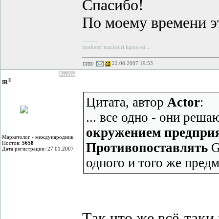
Спасибо!
По моему времени э
--------
marketer marketiri lupus est ...
22.08.2007 19:53
Profile
©
IR
Цитата, автор
Actor
:
... все одно - они реш
окружением предпри
Маркетолог - международник
Постов:
5658
Противопоставлять
G
Дата регистрации: 27.01.2007
одного и того же предм
Так что же всё-таки