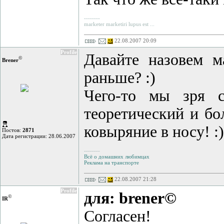
--------
marketer marketiri lupus est ...
22.08.2007 20:09
Profile
Давайте назовем м
©
Brener
раньше? :)
Чего-то мы зря с
теоретический и бо
ковыряние в носу! :)
Постов:
2871
Дата регистрации: 28.06.2007
--------
Всё о домашних любимцах
Реклама на транспорте
22.08.2007 21:28
Profile
для: brener©
©
IR
Согласен!