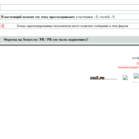
В настоящий момент эту тему просматривают:
участников - 0, гостей - 0.
Только зарегистрированные пользователи могут оставлять сообщения в этом форуме
Форумы на Sostav.ru
/
PR
/ PR это часть маркетинга?
тел/ф
П
Администрация S