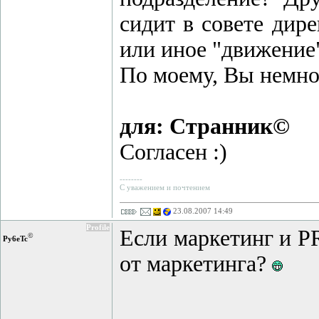
сидит в совете дире
или иное "движение
По моему, Вы немно
для: Странник©
Согласен :)
--------
С уважением и почтением
23.08.2007 14:49
Profile
Если маркетинг и PR
©
Py6eTc
от маркетинга?