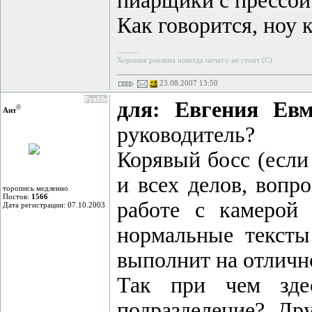
пиарщики с прессой
Как говорится, ноу 
--------
Хорошая реклама никогда ничего не стоит (С)
23.08.2007 13:50
Profile
для: Евгения Ев
©
Ант
руководитель?
Корявый босс (если
и всех делов, вопр
торопись медленно
Постов:
1566
работе с камерой
Дата регистрации: 07.10.2003
нормальные тексты
выполнит на отличн
Так при чем зде
подразделение? Др