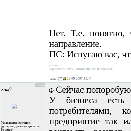
Нет. Т.е. понятно,
направление.
ПС: Испугаю вас, чт
--------
Хорошая реклама никогда ничего не стоит (С)
22.08.2007 15:47
Profile
Сейчас попоробую 
©
Actor
У бизнеса есть
потребителями, к
предприятие так ил
Ужасающее зрелище,
душераздирающее зрелище...
Кошмар!