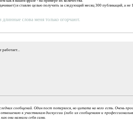
м как в вашей фразе - на примере их количества.
дачивает) и ставлю целью получить за следующий месяц 300 публикаций, а не 1
 и длинные слова меня только огорчают.
 работает...
едних сообщений. Один пост потерялся, но цитата на него есть. Очень прош
отношению к участникам дискуссии (либо их сообщениям и профессиональн
как они назвали себя сами.