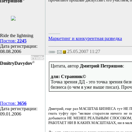
Прочитайте прошлые дискуссии с его участием, от
Петряшов
--------
Ride the lightning
Маркетинг и конкурентная разведка
Постов:
2245
Дата регистрации:
08.08.2006
25.05.2007 11:27
Profile
©
DmitryDavydov
Цитата, автор
Дмитрий Петряшов
:
для: Странник©
Точка зрения ДД - это точка зрения би
бизнеса (о чем я уже выше писал). Проч
Постов:
3656
Дата регистрации:
Дмитрий, еще раз МАСШТАБ БИЗНЕСА тут НЕ ПРИ 
гнать туфту про "мелкие старатели ничего не
09.01.2006
добыватся НЕ МЕНЕЕ РЕАЛЬНЫМ СПОСОБОМ, чем у
РАБОТАЕТ НИ В КАКИХ МАСШТАБАХ, ни в малых