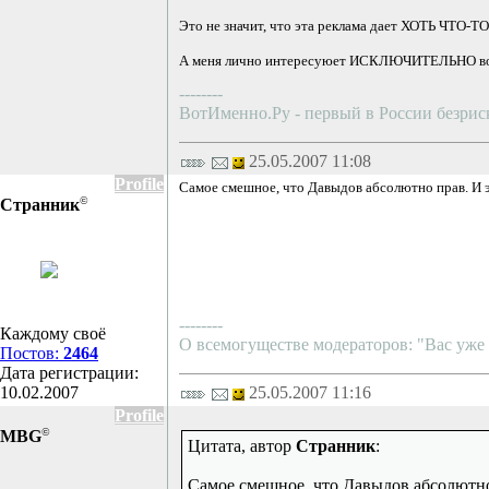
Это не значит, что эта реклама дает ХОТЬ ЧТО-Т
А меня лично интересуюет ИСКЛЮЧИТЕЛЬНО вопр
--------
ВотИменно.Ру - первый в России безри
25.05.2007 11:08
Profile
Самое смешное, что Давыдов абсолютно прав. И э
©
Странник
--------
Каждому своё
О всемогуществе модераторов: "Вас уже б
Постов:
2464
Дата регистрации:
10.02.2007
25.05.2007 11:16
Profile
©
MBG
Цитата, автор
Странник
:
Самое смешное, что Давыдов абсолютно 