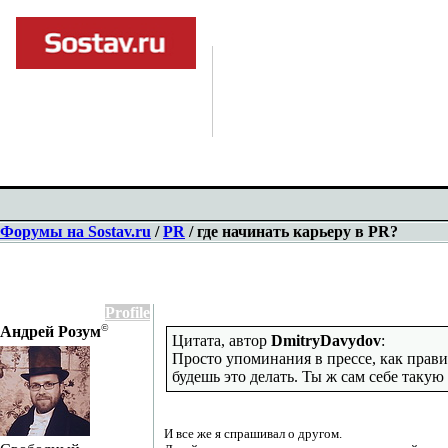
Форумы на Sostav.ru
/
PR
/ где начинать карьеру в PR?
Profile
©
Андрей Розум
Цитата, автор
DmitryDavydov
:
Просто упоминания в прессе, как правил
будешь это делать. Ты ж сам себе такую
И все же я спрашивал о другом.