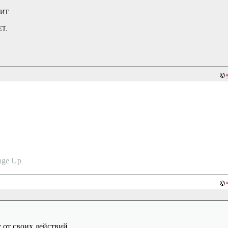
ЧИТ.
ЕТ.
age Up
 от своих действий.