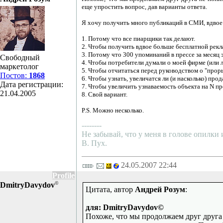
еще упростить вопрос, дав варианты ответа.
Я хочу получить много публикаций в СМИ, вдвое
1. Потому что все пиарщики так делают.
2. Чтобы получить вдвое больше бесплатной рекл
3. Потому что 300 упоминаний в прессе за месяц 
Свободный
4. Чтобы потребители думали о моей фирме (или л
маркетолог
5. Чтобы отчитаться перед руководством о "проры
Постов:
1868
6. Чтобы узнать, увеличатся ли (и насколько) про
Дата регистрации:
7. Чтобы увеличить узнаваемость объекта на N пр
21.04.2005
8. Свой вариант.
P.S. Можно несколько.
--------
Не забывай, что у меня в голове опилки
В. Пух.
24.05.2007 22:44
Profile
©
DmitryDavydov
Цитата, автор
Андрей Розум
:
для: DmitryDavydov©
Похоже, что мы продолжаем друг друга 