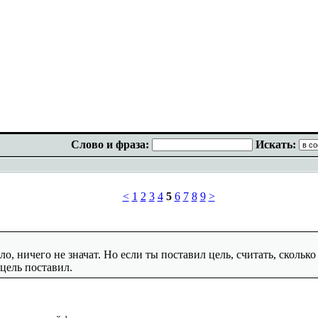
Слово и фраза:
Искать:
<
1
2
3
4
5
6
7
8
9
>
о, ничего не значат. Но если ты поставил цель, считать, скольк
 цель поставил.