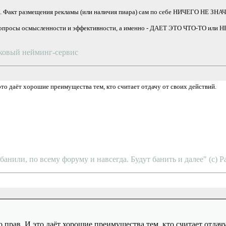
О. Факт размещения рекламы (или наличия пиара) сам по себе НИЧЕГО НЕ ЗНА
осы осмысленности и эффективности, а именно - ДАЕТ ЭТО ЧТО-ТО или Н
сковый нейминг-сервис
то даёт хорошие преимущества тем, кто считает отдачу от своих действий.
анили, по всему форуму и навсегда. Будут банить и далее" (с) P
прав. И это даёт хорошие преимущества тем, кто считает отдачу