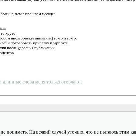
 больше, чем в прошлом месяце:
амы.
это круто.
юбом ином объекте внимания) то-то и то-то.
ве" и потребовать прибавку к зарплате.
дажи после удвоения публикаций.
оцентов.
 и длинные слова меня только огорчают.
не понимать. На всякий случай уточню, что не пытаюсь этим как