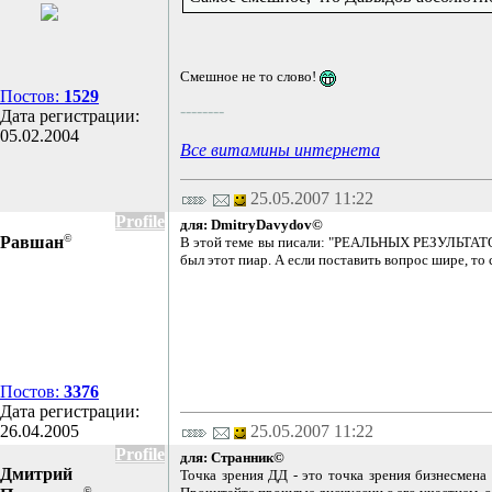
Смешное не то слово!
Постов:
1529
--------
Дата регистрации:
05.02.2004
Все витамины интернета
25.05.2007 11:22
Profile
для: DmitryDavydov©
©
Равшан
В этой теме вы писали: "РЕАЛЬНЫХ РЕЗУЛЬТАТОВ на
был этот пиар. А если поставить вопрос шире, то с
Постов:
3376
Дата регистрации:
26.04.2005
25.05.2007 11:22
Profile
для: Странник©
Дмитрий
Точка зрения ДД - это точка зрения бизнесмена
©