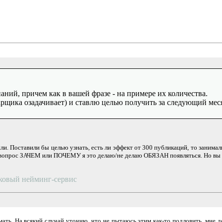
ний, причем как в вашей фразе - на примере их количества.
арщика озадачивает) и ставлю целью получить за следующий месяц
и. Поставили бы целью узнать, есть ли эффект от 300 публикаций, то занималис
рос ЗАЧЕМ или ПОЧЕМУ я это делаю/не делаю ОБЯЗАН появляться. Но вы може
сковый нейминг-сервис
ать. На всякий случай уточню, что не пытаюсь этим как-то подловить, мне 