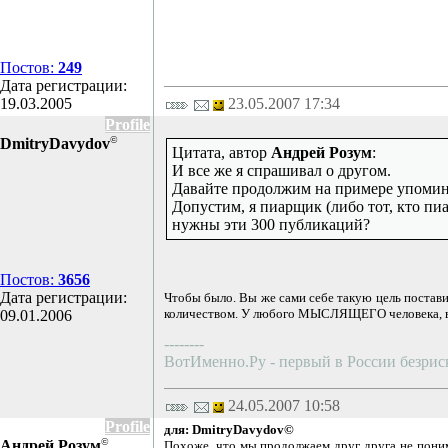
Постов:
249
Дата регистрации:
19.03.2005
23.05.2007 17:34
Profile
©
DmitryDavydov
Цитата, автор
Андрей Розум
:
И все же я спрашивал о другом.
Давайте продолжим на примере упомина
Допустим, я пиарщик (либо тот, кто пи
нужны эти 300 публикаций?
Постов:
3656
Дата регистрации:
Чтобы было. Вы же сами себе такую цель поставил
количеством. У любого МЫСЛЯЩЕГО человека, воп
09.01.2006
--------
ВотИменно.Ру - первый в России безри
24.05.2007 10:58
Profile
для: DmitryDavydov©
©
Андрей Розум
Похоже, что мы продолжаем друг друга не поним