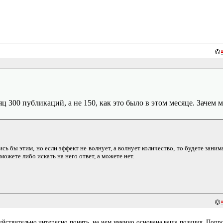
 300 публикаций, а не 150, как это было в этом месяце. Зачем 
ь бы этим, но если эффект не волнует, а волнует количество, то будете заним
те либо искать на него ответ, а можете нет.
действительно интересно понять, на чем именно основана ваша позиция. Поп