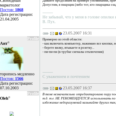
Свободный
Давайте продолжим на примере упоминаний, приче
Допустим, я пиарщик (либо тот, кто пиарщика оза
маркетолог
Постов:
1868
--------
Дата регистрации:
Не забывай, что у меня в голове опилки
21.04.2005
В. Пух.
23.05.2007 16:31
Profile
Примерно из этой области:
©
Ант
- как включить компьютер, нажимаю все кнопки, не
- берете вилку, втыкаете в розетку...
- пи-пи-пи (в трубке сигналы отключения)
--------
торопись медленно
С уважением и почтением
Постов:
1566
Дата регистрации:
07.10.2003
23.05.2007 16:37
Profile
В теме незначительно отредактировано пару посл
©
Oleh
т.д. т.е. НЕ РЕКОМЕНДУЕТСЯ использовать по 
избежание недоразумений называйте других так, 