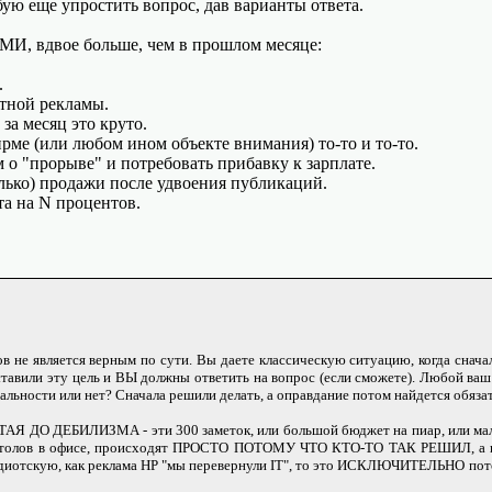
ую еще упростить вопрос, дав варианты ответа.
МИ, вдвое больше, чем в прошлом месяце:
.
атной рекламы.
за месяц это круто.
рме (или любом ином объекте внимания) то-то и то-то.
м о "прорыве" и потребовать прибавку к зарплате.
колько) продажи после удвоения публикаций.
та на N процентов.
 не является верным по сути. Вы даете классическую ситуацию, когда снача
тавили эту цель и ВЫ должны ответить на вопрос (если сможете). Любой ваш
ьности или нет? Сначала решили делать, а оправдание потом найдется обязат
АЯ ДО ДЕБИЛИЗМА - эти 300 заметок, или большой бюджет на пиар, или мале
а столов в офисе, происходят ПРОСТО ПОТОМУ ЧТО КТО-ТО ТАК РЕШИЛ, а н
диотскую, как реклама HP "мы перевернули IT", то это ИСКЛЮЧИТЕЛЬНО потом