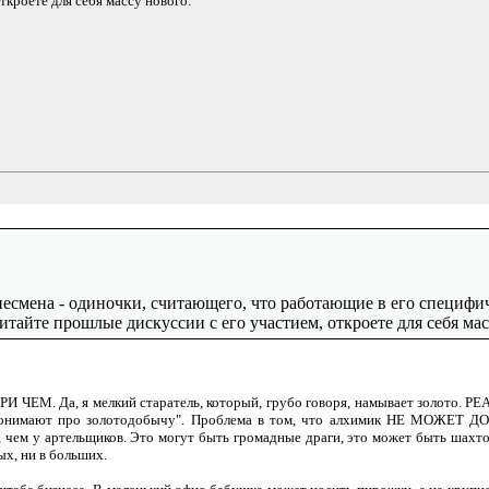
кроете для себя массу нового.
знесмена - одиночки, считающего, что работающие в его специф
итайте прошлые дискуссии с его участием, откроете для себя мас
ЧЕМ. Да, я мелкий старатель, который, грубо говоря, намывает золото. РЕ
 понимают про золотодобычу". Проблема в том, что алхимик НЕ МОЖЕТ ДО
 артельщиков. Это могут быть громадные драги, это может быть шахтово
, ни в больших.