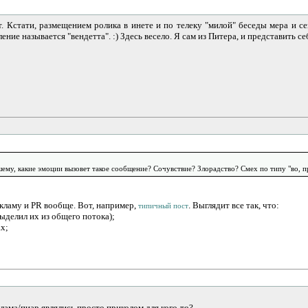
. Кстати, размещением ролика в инете и по телеку "милой" беседы мера и с
е называется "вендетта". :) Здесь весело. Я сам из Питера, и представить себ
шему, какие эмоции вызовет такое сообщение? Сочувствие? Злорадство? Смех по типу "во, п
екламу и PR вообще. Вот, например,
. Выглядит все так, что:
типичный пост
выделил их из общего потока);
ах;
клама/пиар являлись просто приколом для кого-то?