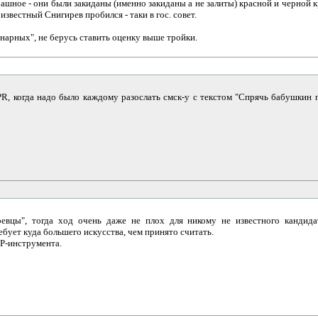
ашное - они были закиданы (именно закиданы а не залиты) красной и черной кр
известный Снигирев пробился - таки в гос. совет.
инарных", не берусь ставить оценку выше тройки.
 когда надо было каждому разослать смск-у с текстом "Спрячь бабушкин пасп
евцы", тогда ход очень даже не плох для никому не известного кандида
ует куда большего искусства, чем принято считать.
RP-инструмента.