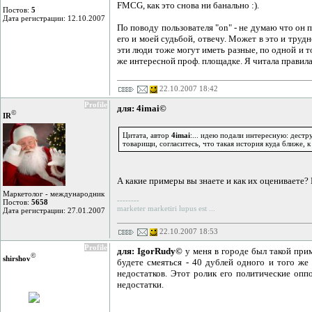
FMCG, как это снова ни банально :).
Постов:
5
Дата регистрации: 12.10.2007
По поводу пользователя "on" - не думаю что он п
его и моей судьбой, отвечу. Может в это и труд
эти люди тоже могут иметь разные, по одной и 
же интересной проф. площадке. Я читала правила 
22.10.2007 18:42
Profile
для: 4imai©
©
IR
Цитата, автор
4imai
:... идею подали интересную: дест
товарищи, согласитесь, что такая история куда ближе, 
А какие примеры вы знаете и как их оцениваете? 
Маркетолог - международник
--------
Постов:
5658
marketer marketiri lupus est ...
Дата регистрации: 27.01.2007
22.10.2007 18:53
Profile
для: IgorRudy©
у меня в городе был такой прим
©
shirshov
будете смеяться - 40 дублей одного и того ж
недостатков. Этот ролик его политические оппо
недостатки.