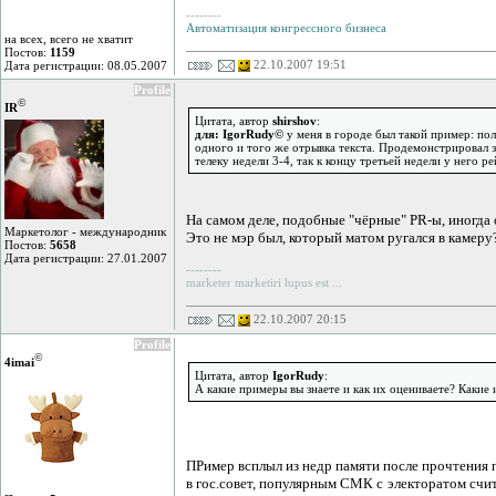
--------
Автоматизация конгрессного бизнеса
на всех, всего не хватит
Постов:
1159
22.10.2007 19:51
Дата регистрации: 08.05.2007
Profile
©
IR
Цитата, автор
shirshov
:
для: IgorRudy©
у меня в городе был такой пример: пол
одного и того же отрывка текста. Продемонстрировал з
телеку недели 3-4, так к концу третьей недели у него р
На самом деле, подобные "чёрные" PR-ы, иногда 
Маркетолог - международник
Это не мэр был, который матом ругался в камеру
Постов:
5658
Дата регистрации: 27.01.2007
--------
marketer marketiri lupus est ...
22.10.2007 20:15
Profile
©
4imai
Цитата, автор
IgorRudy
:
А какие примеры вы знаете и как их оцениваете? Какие 
ПРимер всплыл из недр памяти после прочтения п
в гос.совет, популярным СМК с электоратом счи