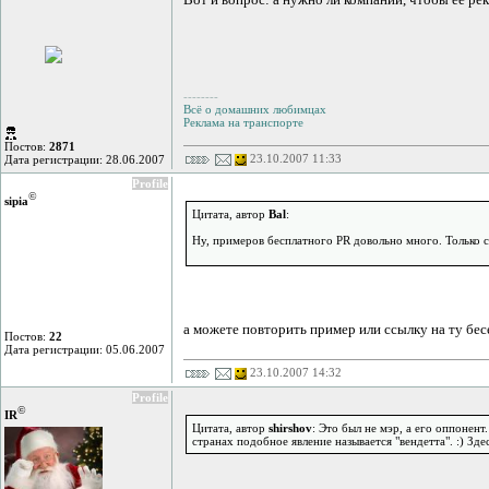
--------
Всё о домашних любимцах
Реклама на транспорте
Постов:
2871
23.10.2007 11:33
Дата регистрации: 28.06.2007
Profile
©
sipia
Цитата, автор
Bal
:
Ну, примеров бесплатного PR довольно много. Только с
а можете повторить пример или ссылку на ту бес
Постов:
22
Дата регистрации: 05.06.2007
23.10.2007 14:32
Profile
©
IR
Цитата, автор
shirshov
: Это был не мэр, а его оппонен
странах подобное явление называется "вендетта". :) Здес