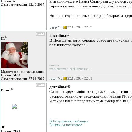
Постов:
5
агитации некоего Ивана Снигирева случилось стр
Дата регистрации: 12.10.2007
город жужжал об этом, а оный, доселе никому не 
Но такие случаи опять ж из серии "старых и орд
22.10.2007 22:39
Profile
для: 4imai©
©
IR
В Польше на днях хорошо сработал вирусный PR,
большинство голосов ...
--------
marketer marketiri lupus est ...
Маркетолог - международник
Постов:
5658
22.10.2007 22:51
Дата регистрации: 27.01.2007
Profile
для: 4imai©
©
Brener
Одно из двух: либо это сделали сами "снигир
распространенному заблуждению, черный PR треб
И так мы плавно подошли к теме скандалов, как 
--------
Всё о домашних любимцах
Реклама на транспорте
Постов:
2871