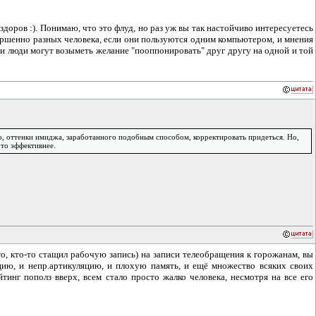
 здоров :). Понимаю, что это флуд, но раз уж вы так настойчиво интересуетесь
овершенно разных человека, если они пользуются одним компьютером, и мнения
и люди могут возыметь желание "пооппонировать" друг другу на одной и той
но, оттенки имиджа, заработанного подобным способом, корректировать придеться. Но,
что эффективнее.
о, кто-то стащил рабочую запись) на записи телеобращения к горожанам, вы
цию, и непр.артикуляцию, и плохую память, и ещё множество всяких своих
тинг пополз вверх, всем стало просто жалко человека, несмотря на все его