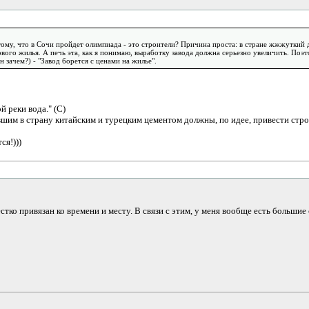
тому, что в Сочи пройдет олимпиада - это строители? Причина проста: в стране жжжуткий д
вого жилья. А печь эта, как я понимаю, выработку завода должна серьезно увеличить. Поэт
 зачем?) - "Завод борется с ценами на жилье".
й реки вода." (С)
шим в страну китайским и турецким цементом должны, по идее, привести строит
ся!)))
тко привязан ко времени и месту. В связи с этим, у меня вообще есть больши