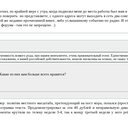
очил, по крайней мере с утра, когда подвозил меня до места работы был жив и
но поверить: но представляете, с одного адреса могут выходить в сеть два с
той же недавно прочитанной книге, либо услышанному событию по радио. И эт
форума - там это не запрещено. :)
руктивность всякого рода, при нашем менталитете, очень привлекательный event. Единствен
к сожалению, к нашей российской действительности, нежели апельсины на осинах, не скажу 
Какие из них вам больше всего нравятся?
ер: политик местного масштаба, претендующий на пост мэра, попался (прост
е отрывка текста. Продемонстрировал за эти 40 дублей и неправильную дик
ненты крутили по телеку недели 3-4, так к концу третьей недели у него рей