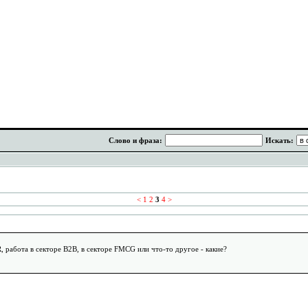
Слово и фраза:
Искать:
<
1
2
3
4
>
, работа в секторе В2В, в секторе FMCG или что-то другое - какие?