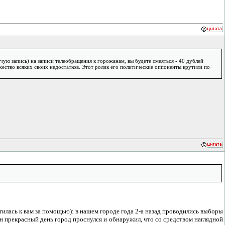
чую запись) на записи телеобращения к горожанам, вы будете смеяться - 40 дублей
жество всяких своих недостатков. Этот ролик его политические оппоненты крутили по
тилась к вам за помощью): в нашем городе года 2-а назад проводились выборы
 прекрасный день город проснулся и обнаружил, что со средством наглядной