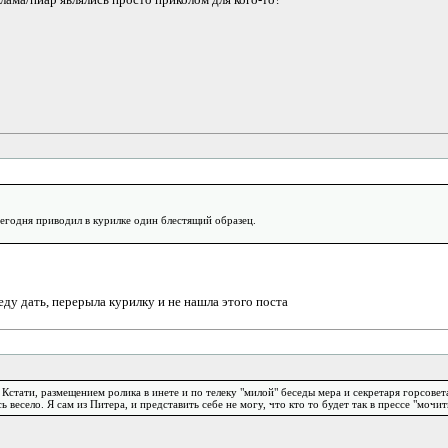
егодня приводил в курилке один блестящий образец.
еду дать, перерыла курилку и не нашла этого поста
т. Кстати, размещением ролика в инете и по телеку "милой" беседы мера и секретаря горсо
ь весело. Я сам из Питера, и представить себе не могу, что кто то будет так в прессе "мочи