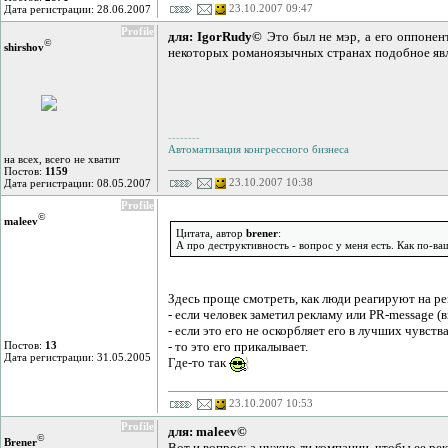
23.10.2007 09:47
Дата регистрации: 28.06.2007
Profile
для: IgorRudy©
Это был не мэр, а его оппонент
©
shirshov
некоторых романоязычных странах подобное явлени
--------
Автоматизация конгрессного бизнеса
на всех, всего не хватит
Постов:
1159
23.10.2007 10:38
Дата регистрации: 08.05.2007
Profile
©
maleev
Цитата, автор
brener
:
А про деструктивность - вопрос у меня есть. Как по-ва
Здесь проще смотреть, как люди реагируют на р
- если человек заметил рекламу или PR-message (
- если это его не оскорбляет его в лучших чувств
Постов:
13
- то это его прикалывает.
Дата регистрации: 31.05.2005
Где-то так
23.10.2007 10:53
Profile
для: maleev©
©
Brener
Вот и вопрос: а нужно ли компании, чтобы ее ре