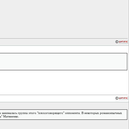
вета занималась группа этого "плохоговорящего" оппонента. В некоторых романоязычных
ть" Матвиенко.