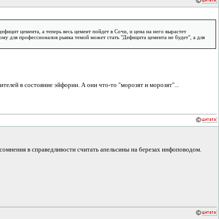
ефицит цемента, а теперь весь цемент пойдет в Сочи, и цена на него вырастет
ому для профессионалов рынка темой может стать "Дефицита цемента не будет", а для
елей в состояние эйфории. А они что-то "морозят и морозят"...
е сомнения в справедливости считать апельсины на березах инфоповодом.