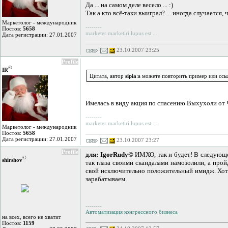
Да ... на самом деле весело ... :)
Тaк а кто всё-таки выиграл? ... иногда случается
Маркетолог - международник
--------
Постов:
5658
marketer marketiri lupus est ...
Дата регистрации: 27.01.2007
23.10.2007 23:25
Profile
©
IR
Цитата, автор
sipia
:а можете повторить пример или ссыл
Имелась в виду акция по спасению Выхухоли от Ч
--------
marketer marketiri lupus est ...
Маркетолог - международник
Постов:
5658
Дата регистрации: 27.01.2007
23.10.2007 23:27
Profile
для: IgorRudy©
ИМХО, так и будет! В следующем
©
shirshov
так глаза своими скандалами намозолили, а про
свой исключительно положительный имидж. Хотя.
зарабатываем.
--------
Автоматизация конгрессного бизнеса
на всех, всего не хватит
Постов:
1159