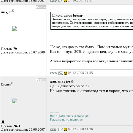
24.10.2007 12:57
Дата регистрации: 08.05.2007
Profile
©
mayjor
Цитата, автор
brener
:
Знаете ли вы, что единственные люди, расстроившиеся 
непомерно. Соответственно, вырастет себестоимость но
пиара для местного населения (остальному населению он
"Боже, как давно это было... Помнит только мутно
Постов:
79
Как минимум, 30%-е падение цен, вкупе с хлынув
Дата регистрации: 23.07.2008
А тема недорогого пиара все актуальней становит
08.12.2008 21:55
Profile
для: mayjor©
©
Brener
Да... Давно это было. :)
Но качественный инфоповод тем и хорош, что жес
--------
Всё о домашних любимцах
Реклама на транспорте
Постов:
2871
09.12.2008 11:36
Дата регистрации: 28.06.2007