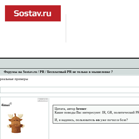
Форумы на Sostav.ru
/
PR
/ Бесплатный PR не только в мышеловке ?
реальные примеры
Profile
©
4imai
Цитата, автор
brener
:
Какие поводы Вас интересуют: IR, GR, политический PR
И, я надеюсь, пользователь
on
уже почил в бозе?