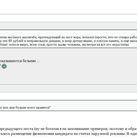
итик местного масштаба, претендующий на пост мэра, попался (просто, кто-то стащил рабо
а эти 40 дублей и неправильную дикцию, и непр.артикуляцию, и плохую память, и ещё мно
ейтинг пополз вверх, всем стало просто жалко человека, несмотря на все его недостатки.
оказываются белыми ...
?
из них вам больше всего нравятся?
редыдущего поста (ну не богатая я на запоминание примеров, поэтому и обра
талось размещение физиономии кандидата на считах наружной рекламы. В один