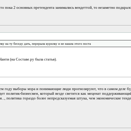
, что пока 2 основных претендента занимались вендеттой, то незаметно подкрался
ку на ту беседу дать, перерыла курилку и не нашла этого поста
анти (на Составе.ру была статья).
 году выборы мэра и понимающие люди прогнозируют, что в самом деле будет "
йдет политик-бизнесмен, который везде светится как меценат поддерживающий
.., политика гораздо более непредсказуемая штука, чем экономические тенде