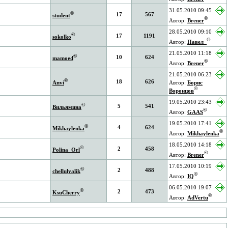
31.05.2010 09:45
©
17
567
student
©
Автор:
Brener
28.05.2010 09:10
©
17
1191
sokolko
©
Автор:
Павел_
21.05.2010 11:18
©
10
624
mamoed
©
Автор:
Brener
21.05.2010 06:23
©
18
626
Anvi
Автор:
Борис
©
Воронцов
19.05.2010 23:43
©
5
541
Вильямина
©
Автор:
GAAS
19.05.2010 17:41
©
4
624
Mikhaylenka
©
Автор:
Mikhaylenka
18.05.2010 14:18
©
2
458
Polina_Orl
©
Автор:
Brener
17.05.2010 10:19
©
2
488
chellulyalik
©
Автор:
IQ
06.05.2010 19:07
©
2
473
KsuCherry
©
Автор:
AdVertu