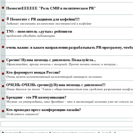
ПомогитЕЕЕЕЕЕ "Роль СМИ в политическом PR"
Помогите с PR акциями для кофейни!!!!
Задание: увеличить количество посетителей в кофейне
TNS – повелитель «дутых» рейтингов
предлагаю обсудить публикацию
очень важно: в каком направлении разрабатывать PR-программу, чтоб
Срочно! Нужна помощь с дипломом. Пожалуйста...
Здравствуйте, прошу помочь с теорией. Проет почти готов, а теория...
Кто формирует имидж России?
Очень нужен компетентный комментарий знающего человека
ОЧЕНЬ-ОЧЕНЬ срочно))) Нужна помощь с дипломом!!!
Пишу диплом по теме "Связи с общественностью как средство разрешения конфл
Брендинг - это PR коммуникация?
Можно ли утверждать, что брендинг - это в настоящий момент уже не совсем м
Кто проводил пресс-конференцию онлайн?
Поделитесь опытом!