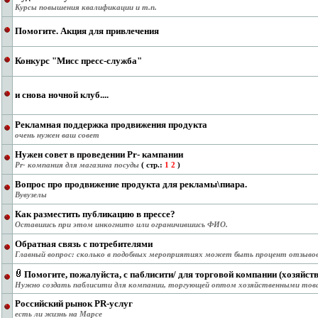
Курсы повышения квалификации и т.п.
Помогите. Акция для привлечения
Конкурс "Мисс пресс-служба"
и снова ночной клуб....
Рекламная поддержка продвижения продукта
очень нужен ваш совет
Нужен совет в проведении Pr- кампании
Pr- компания для магазина посуды
( cтр.:
1
2
)
Вопрос про продвижение продукта для рекламы\пиара.
Вувузелы
Как разместить публикацию в прессе?
Оставшись при этом инкогнито или ограничившись ФИО.
Обратная связь с потребителями
Главный вопрос: сколько в подобных мероприятиях может быть процент отзывов
Помогите, пожалуйста, с паблисити/ для торговой компании (хозяйст
Нужно создать паблисити для компании, торгующей оптом хозяйственными тов
Российский рынок PR-услуг
есть ли жизнь на Марсе