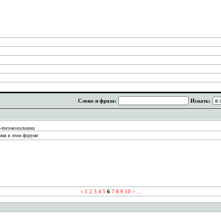
Слово и фраза:
Искать:
R-технологиями
ния в этом форуме
<
1
2
3
4
5
6
7
8
9
10
>
...