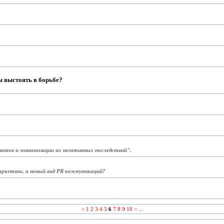
ы выстоять в борьбе?
иктов и минимизации их негативных последствий".
аркетинг, а новый вид PR коммуникаций?
<
1
2
3
4
5
6
7
8
9
10
>
...