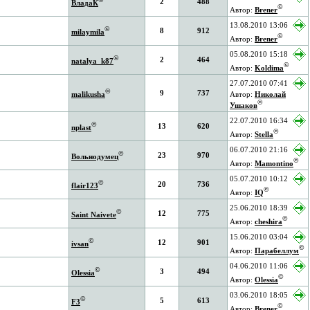
2
488
ВладаК
©
Автор:
Brener
13.08.2010 13:06
©
8
912
milaymila
©
Автор:
Brener
05.08.2010 15:18
©
2
464
natalya_k87
©
Автор:
Koldima
27.07.2010 07:41
©
9
737
malikusha
Автор:
Николай
©
Ушаков
22.07.2010 16:34
©
13
620
nplast
©
Автор:
Stеlla
06.07.2010 21:16
©
23
970
Вольнодумец
©
Автор:
Mamontino
05.07.2010 10:12
©
20
736
flair123
©
Автор:
IQ
25.06.2010 18:39
©
12
775
Saint Naivete
©
Автор:
cheshira
15.06.2010 03:04
©
12
901
ivsan
©
Автор:
Парабеллум
04.06.2010 11:06
©
3
494
Olessia
©
Автор:
Olessia
03.06.2010 18:05
©
5
613
F3
©
Автор:
Brener