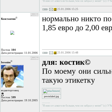
"Я взял от алкоголя больше,чем он забрал у меня!" (с) У.
25.01.2006 15:25
Profile
нормально никто пос
©
Константин
1,85 евро до 2,00 ев
Постов:
104
25.01.2006 15:48
Дата регистрации: 11.01.2006
Profile
для: костик©
©
Ieronim
По моему они силь
такую этикетку
водкоторговец
pewterlabel.jpg
Постов:
599
Дата регистрации: 19.10.2005
--------
"Я взял от алкоголя больше,чем он забрал у меня!" (с) У.