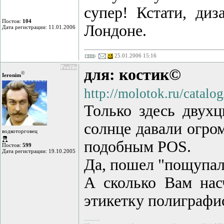
супер! Кстати, ди
Постов:
104
Лондоне.
Дата регистрации: 11.01.2006
25.01.2006 15:16
Profile
для: костик©
©
Ieronim
http://molotok.ru/catal
Только здесь двухц
солнце давали огро
водкоторговец
подобным POS.
Постов:
599
Дата регистрации: 19.10.2005
Да, пошел "пощупал
А сколько Вам нас
этикетку полиграфи
--------