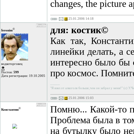
changes, the picture 
25.01.2006 14:18
Profile
для: костик©
©
Ieronim
Как так, Констант
линейки делать, а 
интересно было бы 
водкоторговец
про космос. Помните
Постов:
599
Дата регистрации: 19.10.2005
--------
"Я взял от алкоголя больше,чем он забрал у меня!" (с) У.
25.01.2006 15:03
Profile
Помню... Какой-то 
©
Константин
Проблема была в том
на бутылку было не