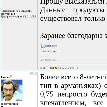
Прошу высказаться 
Данные продукты
...маркетинг под коньяк:)...
Постов:
238
существовал только 
Дата регистрации: 04.01.2006
Заранее благодарна 
stargorod_.jpg
--------
Ася Васильева
02.02.2006 13:11
Profile
Более всего 8-летни
©
Ieronim
тип в арманьяках) 
0,75 непросто буд
впечатлением, вс
водкоторговец