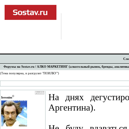
Сло
Форумы на Sostav.ru
/
АЛКО МАРКЕТИНГ (алкогольный рынок, бренды, аналитика, ди
(Тема популярна, и разгрузит "ПОИЛКУ")
Profile
На днях дегустир
©
Ieronim
Аргентина).
Не буду вдаваться