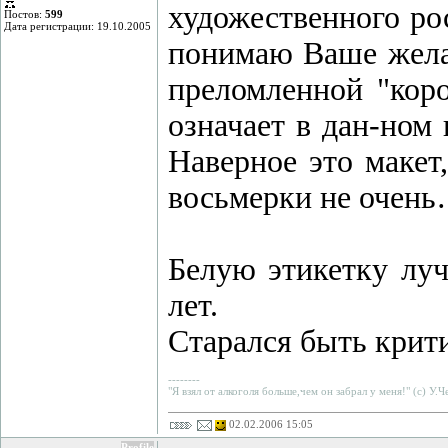
художественного ро
Постов:
599
Дата регистрации: 19.10.2005
понимаю Ваше желан
преломленной "коро
означает в дан-ном
Наверное это макет,
восьмерки не очен
Бeлую этикетку луч
лет.
Старался быть крит
--------
"Я взял от алкоголя больше,чем он забрал у меня!" (с) У.
02.02.2006 15:05
Profile