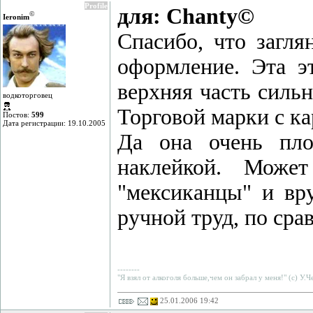
Profile
для: Chanty©
©
Ieronim
Спасибо, что загл
оформление. Эта эт
верхняя часть сильн
водкоторговец
Торговой марки с ка
Постов:
599
Дата регистрации: 19.10.2005
Да она очень пло
наклейкой. Може
"мексиканцы" и вр
ручной труд, по ср
--------
"Я взял от алкоголя больше,чем он забрал у меня!" (с) У.
25.01.2006 19:42