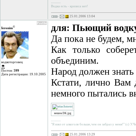
--------
Водка есть - кризиса нет!
25.01.2006 13:04
Profile
для: Пьющий водк
©
Ieronim
Да пока не будем, м
Как только собер
объединим.
водкоторговец
Народ должен знать
Постов:
599
Дата регистрации: 19.10.2005
Кстати, лично Вам
немного пытались вн
мешок DK.jpg
--------
"Я взял от алкоголя больше,чем он забрал у меня!" (с) У.
25.01.2006 13:29