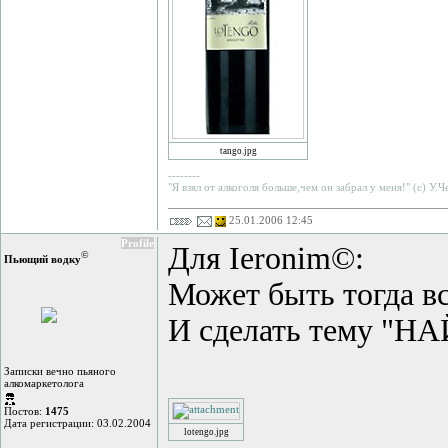
tango.jpg
--------
"Я взял от алкоголя больше,чем он забрал у меня!" (с) У.
25.01.2006 12:45
Profile
Для Ieronim©:
©
Пьющий водку
Может быть тогда в
И сделать тему "
Записки вечно пьяного
алкомаркетолога
Постов:
1475
Дата регистрации: 03.02.2004
lotengo.jpg