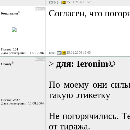
25.01.2006 15:57
Profile
Согласен, что пого
©
Константин
Постов:
104
25.01.2006 16:03
Дата регистрации: 11.01.2006
Profile
>
для: Ieronim©
©
Chanty
По моему они сильн
такую этикетку
Постов:
2387
Дата регистрации: 13.08.2004
Не погорячились. Те
от тиража.