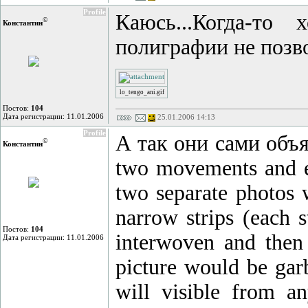
Profile
Каюсь...Когда-то
©
Константин
полиграфии не позв
lo_tengo_ani.gif
Постов:
104
Дата регистрации: 11.01.2006
25.01.2006 14:13
Profile
А так они сами объя
©
Константин
two movements and ea
two separate photos 
narrow strips (each s
Постов:
104
interwoven and then 
Дата регистрации: 11.01.2006
picture would be gar
will visible from a