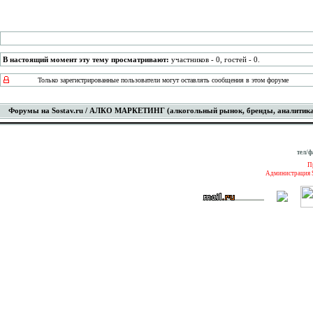
В настоящий момент эту тему просматривают:
участников - 0, гостей - 0.
Только зарегистрированные пользователи могут оставлять сообщения в этом форуме
Форумы на Sostav.ru
/
АЛКО МАРКЕТИНГ (алкогольный рынок, бренды, аналитика, ди
тел/ф
П
Администрация S