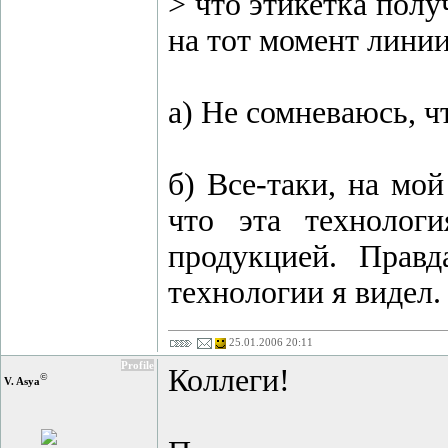
> что этикетка пол
на тот момент линии
а) Не сомневаюсь, ч
б) Все-таки, на мо
что эта технолог
продукцией. Прав
технологии я видел.
25.01.2006 20:11
Profile
Коллеги!
©
V. Asya