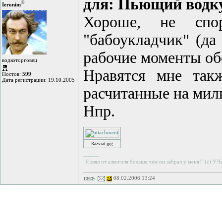
для: Пьющий водк
©
Ieronim
Хороше, не спо
"бабоукладчик" (да
рабочие моменты об
водкоторговец
Нравятся мне такж
Постов:
599
Дата регистрации: 19.10.2005
расчитанные на мил
Нпр.
Razvrat.jpg
--------
"Я взял от алкоголя больше,чем он забрал у меня!" (с) У.
08.02.2006 13:24