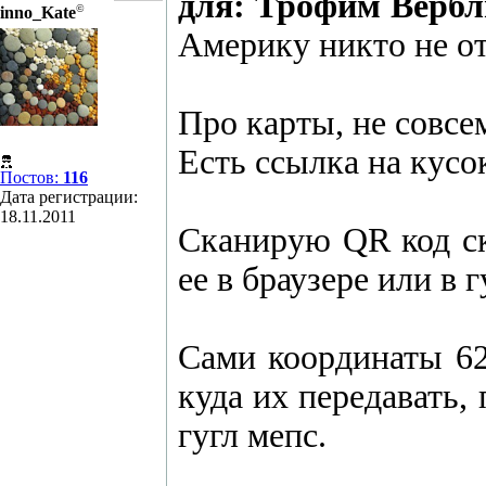
для: Трофим Верб
©
inno_Kate
Америку никто не о
Про карты, не совсе
Есть ссылка на кусо
Постов:
116
Дата регистрации:
18.11.2011
Сканирую QR код ск
ее в браузере или в 
Сами координаты 62
куда их передавать,
гугл мепс.