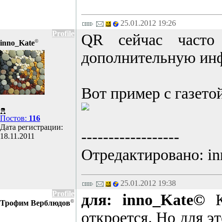
25.01.2012 19:26
Profile
QR сейчас часто 
©
inno_Kate
дополнительную инфо
Вот пример с газето
Постов:
116
Дата регистрации:
------------------
18.11.2011
Отредактировано: inn
25.01.2012 19:38
Profile
для: inno_Kate©
Ко
©
Трофим Верблюдов
откроется. Но для эт