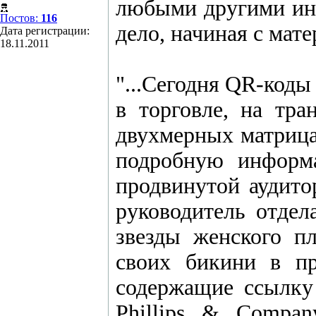
любыми другими инф
Постов:
116
дело, начиная с мате
Дата регистрации:
18.11.2011
"...Сегодня QR-коды
в торговле, на тр
двухмерных матрица
подробную информ
продвинутой аудито
руководитель отдел
звезды женского п
своих бикини в пр
содержащие ссылку 
Phillips & Compa