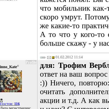
что мобильник как-
скоро умрут. Потому
же какие-то практич
А то что у кого-то
больше скажу - у нас
01.02.2012 11:14
Profile
для: Трофим Верб
©
inno_Kate
ответ на ваш вопрос 
:)) Ничего, повторю
очитать дополните
акции и т.д. А как 
Постов:
116
Дата регистрации: