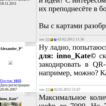
и идеи? С интересом
18.11.2011
их преподнесёте в б
Вы с картами разобр
02.02.2012 11:36
Profile
Ну ладно, попытаюсь
©
Alexander_P
для: inno_Kate©
ск
закодировать в QR
например, можно? Ка
Постов:
1035
Дата регистрации:
20.06.2007
02.02.2012 11:47
Profile
Максимальное коли
©
inno_Kate
цифр до 7000. Но 7