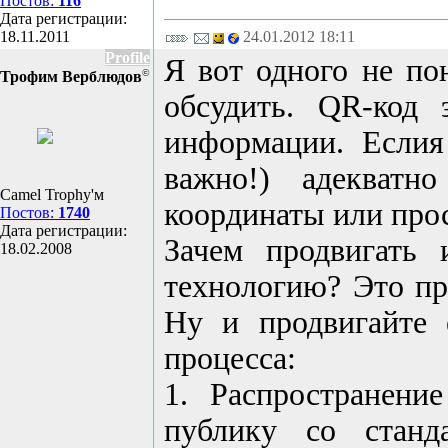
Постов:
116
Дата регистрации:
18.11.2011
24.01.2012 18:11
Profile
Я вот одного не по
©
Трофим Верблюдов
обсудить. QR-код 
информации. Еслия
важно!) адекватно
Camel Trophy'м
координаты или прос
Постов:
1740
Дата регистрации:
Зачем продвигать 
18.02.2008
технологию? Это пр
Ну и продвигайте 
процесса:
1. Распространени
публику со станд