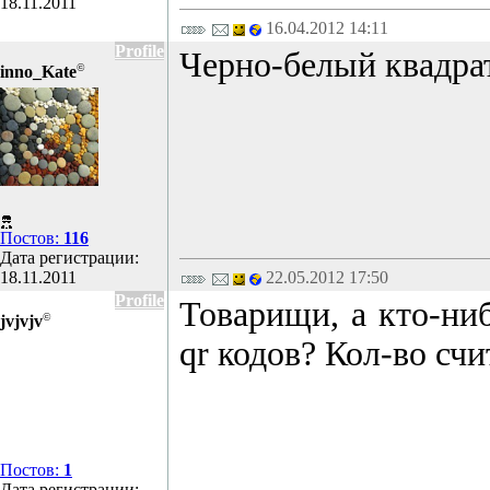
18.11.2011
16.04.2012 14:11
Profile
Черно-белый квадр
©
inno_Kate
Постов:
116
Дата регистрации:
18.11.2011
22.05.2012 17:50
Profile
Товарищи, а кто-ни
©
jvjvjv
qr кодов? Кол-во счи
Постов:
1
Дата регистрации: