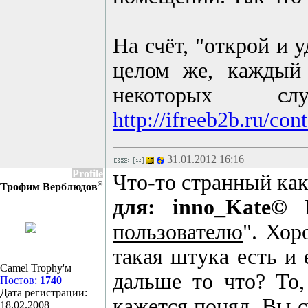
На счёт, "открой и 
целом же, каждый 
некоторых сл
http://ifreeb2b.ru/c
31.01.2012 16:16
Profile
Что-то странный како
©
Трофим Верблюдов
для: inno_Kate©
В
пользователю
". Хор
такая штука есть и 
Camel Trophy'м
дальше то что? То,
Постов:
1740
Дата регистрации:
кажется понял. Вы с
18.02.2008