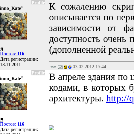
Profile
К сожалению скрипт
©
inno_Kate
описывается по перв
зависимости от ф
доступность очень п
(дополненной реальн
Постов:
116
Дата регистрации:
18.11.2011
03.02.2012 15:44
Profile
В апреле здания по 
©
inno_Kate
кодами, в которых 
архитектуры.
http://
Постов:
116
Дата регистрации: